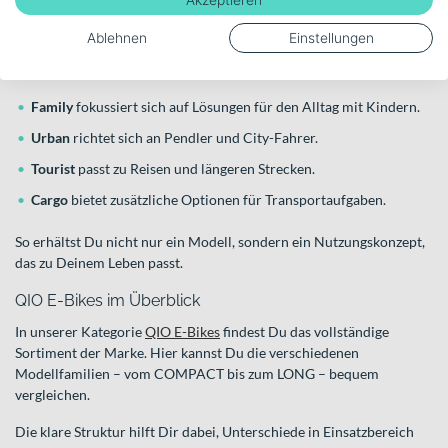
Neben den klassischen Modellfamilien arbeitet QIO mit
Ablehnen
Einstellungen
nutzungsorientierten Kategorien. Unter „Dein QiO“ findest Du
Konzepte für
Family
,
Urban
,
Tourist
und
Cargo
.
Family
fokussiert sich auf Lösungen für den Alltag mit Kindern.
Urban
richtet sich an Pendler und City-Fahrer.
Tourist
passt zu Reisen und längeren Strecken.
Cargo
bietet zusätzliche Optionen für Transportaufgaben.
So erhältst Du nicht nur ein Modell, sondern ein Nutzungskonzept,
das zu Deinem Leben passt.
QIO E-Bikes im Überblick
In unserer Kategorie
QIO E-Bikes
findest Du das vollständige
Sortiment der Marke. Hier kannst Du die verschiedenen
Modellfamilien – vom COMPACT bis zum LONG – bequem
vergleichen.
Die klare Struktur hilft Dir dabei, Unterschiede in Einsatzbereich