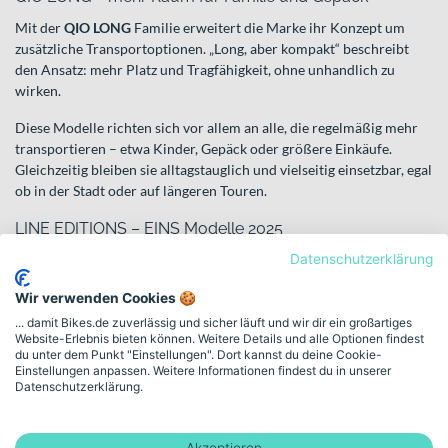
Mit der
QIO LONG
Familie erweitert die Marke ihr Konzept um
zusätzliche Transportoptionen. „Long, aber kompakt“ beschreibt
den Ansatz: mehr Platz und Tragfähigkeit, ohne unhandlich zu
wirken.
Diese Modelle richten sich vor allem an alle, die regelmäßig mehr
transportieren – etwa Kinder, Gepäck oder größere Einkäufe.
Gleichzeitig bleiben sie alltagstauglich und vielseitig einsetzbar, egal
ob in der Stadt oder auf längeren Touren.
LINE EDITIONS – EINS Modelle 2025
Datenschutzerklärung
Unter dem Dach der
LINE EDITIONS
präsentiert QIO spezielle
Modellreihen wie die
EINS Modelle 2025
. Sie stehen für klar
Wir verwenden Cookies 🍪
definierte Ausstattungsvarianten innerhalb des QIO Konzepts.
... damit Bikes.de zuverlässig und sicher läuft und wir dir ein großartiges
Damit kannst Du gezielt eine Edition wählen, die zu Deinem
Website-Erlebnis bieten können. Weitere Details und alle Optionen findest
du unter dem Punkt "Einstellungen". Dort kannst du deine Cookie-
Fahrprofil passt – ohne Dich durch unzählige Einzeloptionen
Einstellungen anpassen. Weitere Informationen findest du in unserer
arbeiten zu müssen. Die Editionsstruktur schafft Orientierung
Datenschutzerklärung.
innerhalb des Gesamtangebots.
Dein QiO – Einsatzbereiche im Überblick
Akzeptieren