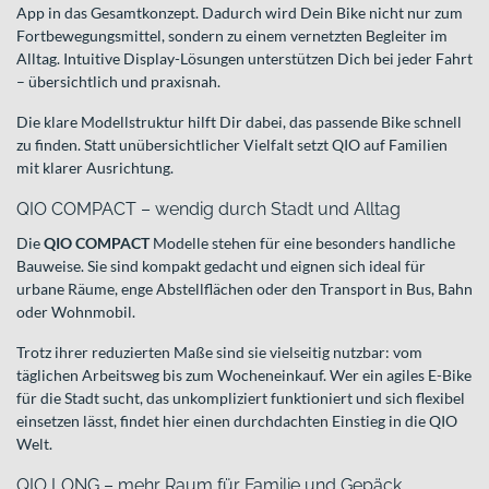
App in das Gesamtkonzept. Dadurch wird Dein Bike nicht nur zum
Fortbewegungsmittel, sondern zu einem vernetzten Begleiter im
Alltag. Intuitive Display-Lösungen unterstützen Dich bei jeder Fahrt
– übersichtlich und praxisnah.
Die klare Modellstruktur hilft Dir dabei, das passende Bike schnell
zu finden. Statt unübersichtlicher Vielfalt setzt QIO auf Familien
mit klarer Ausrichtung.
QIO COMPACT – wendig durch Stadt und Alltag
Die
QIO COMPACT
Modelle stehen für eine besonders handliche
Bauweise. Sie sind kompakt gedacht und eignen sich ideal für
urbane Räume, enge Abstellflächen oder den Transport in Bus, Bahn
oder Wohnmobil.
Trotz ihrer reduzierten Maße sind sie vielseitig nutzbar: vom
täglichen Arbeitsweg bis zum Wocheneinkauf. Wer ein agiles E-Bike
für die Stadt sucht, das unkompliziert funktioniert und sich flexibel
einsetzen lässt, findet hier einen durchdachten Einstieg in die QIO
Welt.
QIO LONG – mehr Raum für Familie und Gepäck