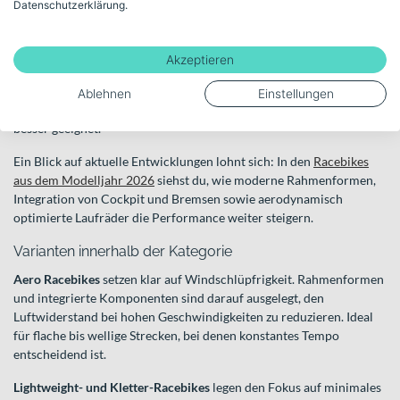
Performance über Komfort stellen.
Datenschutzerklärung.
Charakteristisch sind ein geringes Gewicht, eine sportlich-
aggressive Geometrie und Komponenten, die auf schnelle Fahrten
Akzeptieren
auf Asphalt abgestimmt sind. Racebikes sind klar für glatte,
befestigte Straßen konzipiert – für Gravel, Offroad oder
Ablehnen
Einstellungen
ausgedehnte Touren mit Komfortfokus sind andere Kategorien
besser geeignet.
Ein Blick auf aktuelle Entwicklungen lohnt sich: In den
Racebikes
aus dem Modelljahr 2026
siehst du, wie moderne Rahmenformen,
Integration von Cockpit und Bremsen sowie aerodynamisch
optimierte Laufräder die Performance weiter steigern.
Varianten innerhalb der Kategorie
Aero Racebikes
setzen klar auf Windschlüpfrigkeit. Rahmenformen
und integrierte Komponenten sind darauf ausgelegt, den
Luftwiderstand bei hohen Geschwindigkeiten zu reduzieren. Ideal
für flache bis wellige Strecken, bei denen konstantes Tempo
entscheidend ist.
Lightweight- und Kletter-Racebikes
legen den Fokus auf minimales