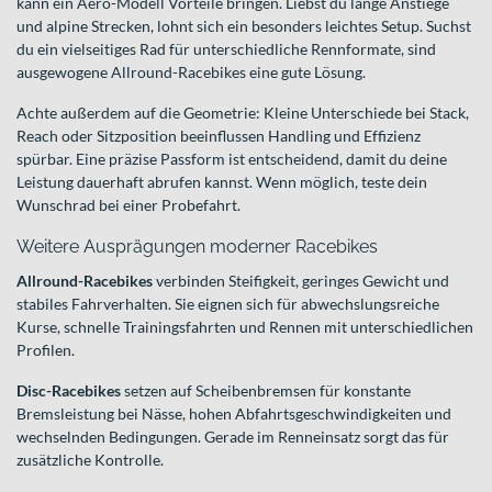
kann ein Aero-Modell Vorteile bringen. Liebst du lange Anstiege
und alpine Strecken, lohnt sich ein besonders leichtes Setup. Suchst
du ein vielseitiges Rad für unterschiedliche Rennformate, sind
ausgewogene Allround-Racebikes eine gute Lösung.
Achte außerdem auf die Geometrie: Kleine Unterschiede bei Stack,
Reach oder Sitzposition beeinflussen Handling und Effizienz
spürbar. Eine präzise Passform ist entscheidend, damit du deine
Leistung dauerhaft abrufen kannst. Wenn möglich, teste dein
Wunschrad bei einer Probefahrt.
Weitere Ausprägungen moderner Racebikes
Allround-Racebikes
verbinden Steifigkeit, geringes Gewicht und
stabiles Fahrverhalten. Sie eignen sich für abwechslungsreiche
Kurse, schnelle Trainingsfahrten und Rennen mit unterschiedlichen
Profilen.
Disc-Racebikes
setzen auf Scheibenbremsen für konstante
Bremsleistung bei Nässe, hohen Abfahrtsgeschwindigkeiten und
wechselnden Bedingungen. Gerade im Renneinsatz sorgt das für
zusätzliche Kontrolle.