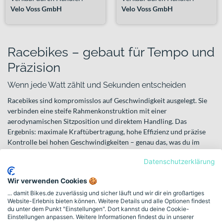
Velo Voss GmbH
Velo Voss GmbH
Racebikes – gebaut für Tempo und
Präzision
Wenn jede Watt zählt und Sekunden entscheiden
Racebikes sind kompromisslos auf Geschwindigkeit ausgelegt. Sie
verbinden eine steife Rahmenkonstruktion mit einer
aerodynamischen Sitzposition und direktem Handling. Das
Ergebnis: maximale Kraftübertragung, hohe Effizienz und präzise
Kontrolle bei hohen Geschwindigkeiten – genau das, was du im
Rennen oder bei ambitionierten Trainingsfahrten brauchst.
Datenschutzerklärung
Typische Einsatzbereiche sind Straßenrennen, schnelle
Wir verwenden Cookies 🍪
Gruppenfahrten, Kriterien oder sprintorientierte Events. Wenn du
ambitioniert trainierst, dich mit anderen messen willst oder auf
... damit Bikes.de zuverlässig und sicher läuft und wir dir ein großartiges
Website-Erlebnis bieten können. Weitere Details und alle Optionen findest
Bestzeiten hinarbeitest, sind Racebikes die richtige Wahl. Sie
du unter dem Punkt "Einstellungen". Dort kannst du deine Cookie-
richten sich an sportlich orientierte Fahrer, Clubracer und alle, die
Einstellungen anpassen. Weitere Informationen findest du in unserer