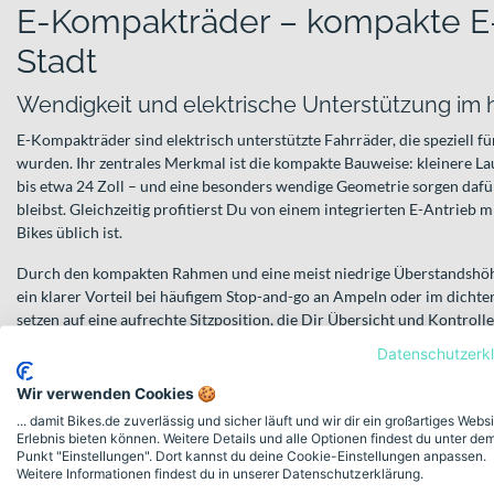
E-Kompakträder – kompakte E-
Stadt
Wendigkeit und elektrische Unterstützung im 
E-Kompakträder sind elektrisch unterstützte Fahrräder, die speziell f
wurden. Ihr zentrales Merkmal ist die kompakte Bauweise: kleinere Lauf
bis etwa 24 Zoll – und eine besonders wendige Geometrie sorgen dafür
bleibst. Gleichzeitig profitierst Du von einem integrierten E-Antrieb 
Bikes üblich ist.
Durch den kompakten Rahmen und eine meist niedrige Überstandshöh
ein klarer Vorteil bei häufigem Stop-and-go an Ampeln oder im dicht
setzen auf eine aufrechte Sitzposition, die Dir Übersicht und Kontrolle 
Datenschutzerk
Für wen sind E-Kompakträder ideal?
Wir verwenden Cookies 🍪
Diese Kategorie richtet sich an alle, die in der Stadt unterwegs sind 
legen. Typische Einsatzbereiche sind:
... damit Bikes.de zuverlässig und sicher läuft und wir dir ein großartiges Webs
Erlebnis bieten können. Weitere Details und alle Optionen findest du unter de
Punkt "Einstellungen". Dort kannst du deine Cookie-Einstellungen anpassen.
tägliches Pendeln zur Arbeit oder zur Uni
Weitere Informationen findest du in unserer Datenschutzerklärung.