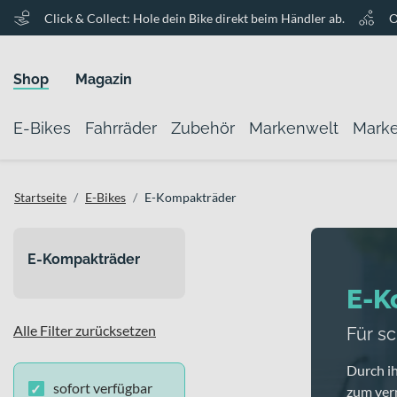
Click & Collect: Hole dein Bike direkt beim Händler ab.
O
Shop
Magazin
E-Bikes
Fahrräder
Zubehör
Markenwelt
Mark
Startseite
E-Bikes
E-Kompakträder
E-Kompakträder
E-K
Alle Filter zurücksetzen
Für sc
Durch ih
sofort verfügbar
zum ver