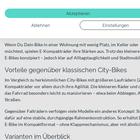
kurze bis mittlere Strecken im urbanen Raum
Akzeptieren
Einkäufe und Besorgungen
Ablehnen
Einstellungen
Wege, bei denen wenig Abstell- oder Stauraum vorhanden ist
Wenn Du Dein Bike in einer Wohnung mit wenig Platz, im Keller oder
möchtest, spielen E-Kompakträder ihre Stärken aus. Trotz des kleineren
E-Bikes konzipiert – jedoch klar auf Alltagstauglichkeit und Stadtmobil
Vorteile gegenüber klassischen City-Bikes
Im Vergleich zu herkömmlichen City-Bikes mit größeren Laufrädern (
Kompakträder vor allem durch ihre Agilität. Die kleineren Räder un
das Fahrrad besonders leicht zu manövrieren – etwa beim Abbiegen,
Straßen.
Gegenüber Falträdern verfolgen viele Modelle ein anderes Konzept: Sie 
dafür auf eine stabile, durchgängige Rahmenkonstruktion. So erhältst 
E-Bike im Kompaktformat – ohne Klappmechanismus, aber mit ähnlich
Varianten im Überblick