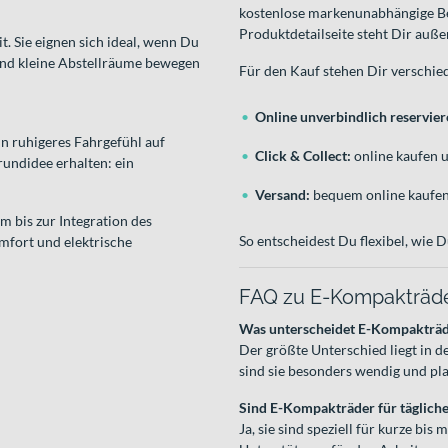
kostenlose markenunabhängige Ber
Produktdetailseite steht Dir auße
 Sie eignen sich ideal, wenn Du
und kleine Abstellräume bewegen
Für den Kauf stehen Dir verschie
Online unverbindlich reservie
n ruhigeres Fahrgefühl auf
Click & Collect:
online kaufen 
rundidee erhalten: ein
Versand:
bequem online kaufen 
 bis zur Integration des
So entscheidest Du flexibel, wie
mfort und elektrische
FAQ zu E-Kompakträd
Was unterscheidet E-Kompakträd
Der größte Unterschied liegt in 
sind sie besonders wendig und pl
Sind E-Kompakträder für tägliche
Ja, sie sind speziell für kurze bi