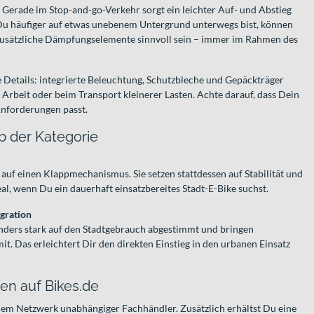
 Gerade im Stop-and-go-Verkehr sorgt ein leichter Auf- und Abstieg
 Du häufiger auf etwas unebenem Untergrund unterwegs bist, können
zusätzliche Dämpfungselemente sinnvoll sein – immer im Rahmen des
 Details: integrierte Beleuchtung, Schutzbleche und Gepäckträger
 Arbeit oder beim Transport kleinerer Lasten. Achte darauf, dass Dein
nforderungen passt.
b der Kategorie
auf einen Klappmechanismus. Sie setzen stattdessen auf Stabilität und
eal, wenn Du ein dauerhaft einsatzbereites Stadt-E-Bike suchst.
gration
nders stark auf den Stadtgebrauch abgestimmt und bringen
mit. Das erleichtert Dir den direkten Einstieg in den urbanen Einsatz
en auf Bikes.de
inem Netzwerk unabhängiger Fachhändler. Zusätzlich erhältst Du eine