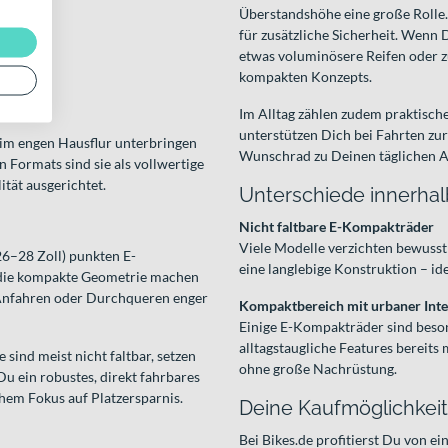
Überstandshöhe eine große Rolle.
für zusätzliche Sicherheit. Wenn
etwas voluminösere Reifen oder 
kompakten Konzepts.
Im Alltag zählen zudem praktische
unterstützen Dich bei Fahrten zur
 im engen Hausflur unterbringen
Wunschrad zu Deinen täglichen A
 Formats sind sie als vollwertige
ität ausgerichtet.
Unterschiede innerhal
Nicht faltbare E-Kompakträder
Viele Modelle verzichten bewusst 
26–28 Zoll) punkten E-
eine langlebige Konstruktion – id
d die kompakte Geometrie machen
 Anfahren oder Durchqueren enger
Kompaktbereich mit urbaner Inte
Einige E-Kompakträder sind beso
alltagstaugliche Features bereits 
sind meist nicht faltbar, setzen
ohne große Nachrüstung.
Du ein robustes, direkt fahrbares
em Fokus auf Platzersparnis.
Deine Kaufmöglichkeit
Bei Bikes.de profitierst Du von e