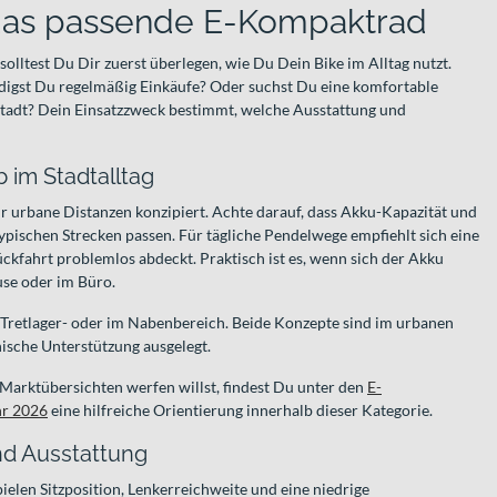
 das passende E-Kompaktrad
lltest Du Dir zuerst überlegen, wie Du Dein Bike im Alltag nutzt.
ledigst Du regelmäßig Einkäufe? Oder suchst Du eine komfortable
 Stadt? Dein Einsatzzweck bestimmt, welche Ausstattung und
 im Stadtalltag
r urbane Distanzen konzipiert. Achte darauf, dass Akku-Kapazität und
ypischen Strecken passen. Für tägliche Pendelwege empfiehlt sich eine
ckfahrt problemlos abdeckt. Praktisch ist es, wenn sich der Akku
use oder im Büro.
m Tretlager- oder im Nabenbereich. Beide Konzepte sind im urbanen
ische Unterstützung ausgelegt.
 Marktübersichten werfen willst, findest Du unter den
E-
hr 2026
eine hilfreiche Orientierung innerhalb dieser Kategorie.
nd Ausstattung
elen Sitzposition, Lenkerreichweite und eine niedrige