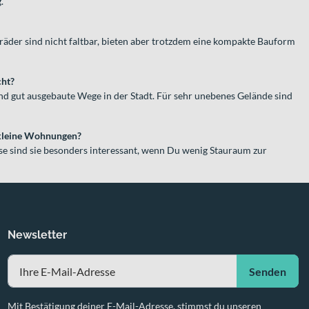
.
äder sind nicht faltbar, bieten aber trotzdem eine kompakte Bauform
cht?
nd gut ausgebaute Wege in der Stadt. Für sehr unebenes Gelände sind
 kleine Wohnungen?
e sind sie besonders interessant, wenn Du wenig Stauraum zur
Newsletter
Senden
Mit Bestätigung deiner E-Mail-Adresse, stimmst du unseren