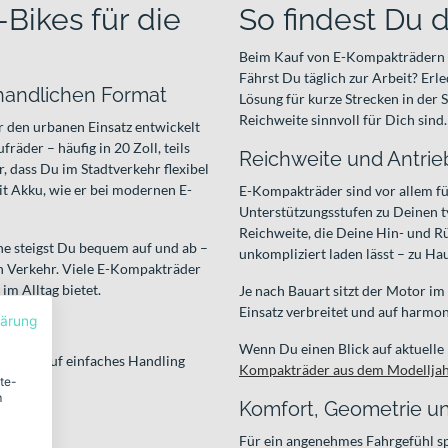
Bikes für die
So findest Du
Beim Kauf von E-Kompakträdern so
Fährst Du täglich zur Arbeit? Er
handlichen Format
Lösung für kurze Strecken in der
Reichweite sinnvoll für Dich sind.
ür den urbanen Einsatz entwickelt
räder – häufig in 20 Zoll, teils
Reichweite und Antrieb
, dass Du im Stadtverkehr flexibel
mit Akku, wie er bei modernen E-
E-Kompakträder sind vor allem fü
Unterstützungsstufen zu Deinen t
Reichweite, die Deine Hin- und Rü
e steigst Du bequem auf und ab –
unkompliziert laden lässt – zu Ha
en Verkehr. Viele E-Kompakträder
im Alltag bietet.
Je nach Bauart sitzt der Motor i
Einsatz verbreitet und auf harmon
lärung
Wenn Du einen Blick auf aktuelle
und Wert auf einfaches Handling
Kompakträder aus dem Modellja
ite-
m
Komfort, Geometrie u
Für ein angenehmes Fahrgefühl spi