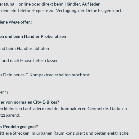
atung – online oder direkt beim Händler. Auf jeder
rdem ein Telefon-Experte zur Verfügung, der Deine Fragen klärt.
dene Wege offen:
ren und beim Händler Probe fahren
und beim Händler abholen
und nach Hause liefern lassen
 Du Dein neues E-Kompaktrad erhalten möchtest.
ern
er von normalen City-E-Bikes?
den kleineren Laufrädern und der kompakteren Geometrie. Dadurch
atzsparend.
s Pendeln geeignet?
s mittlere Strecken im urbanen Raum konzipiert und bieten elektrische