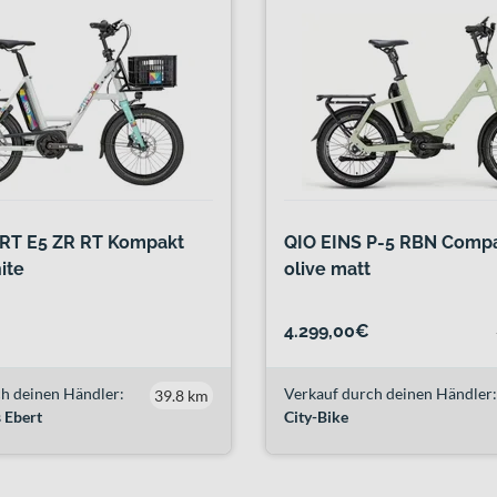
ART E5 ZR RT Kompakt
QIO EINS P-5 RBN Compa
ite
olive matt
4.299,00€
h deinen Händler:
Verkauf durch deinen Händler:
39.8 km
 Ebert
City-Bike