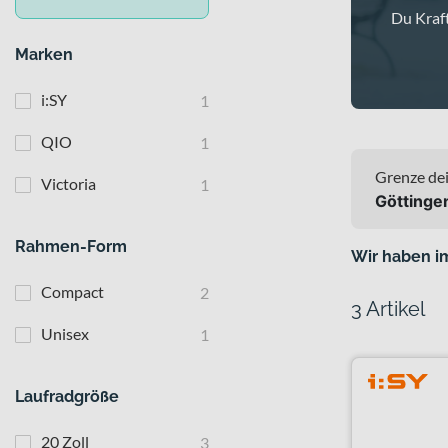
Du Kraft
Marken
i:SY
1
QIO
1
Grenze dei
Victoria
1
Göttinge
Rahmen-Form
Wir haben i
Compact
2
3 Artikel
Unisex
1
Laufradgröße
20 Zoll
3