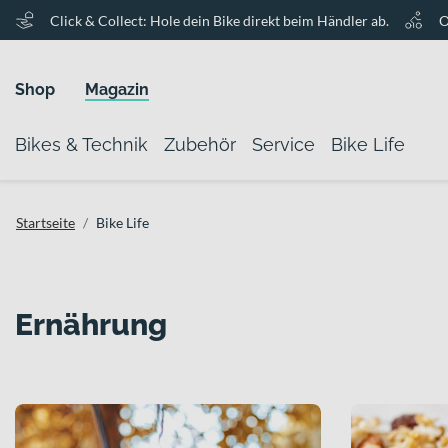
Click & Collect: Hole dein Bike direkt beim Händler ab.
O
Shop
Magazin
Bikes & Technik
Zubehör
Service
Bike Life
Startseite
Bike Life
Ernährung