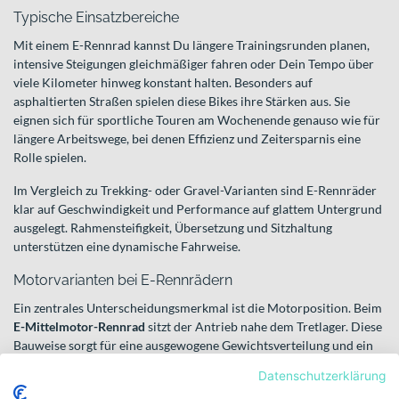
Typische Einsatzbereiche
Mit einem E-Rennrad kannst Du längere Trainingsrunden planen,
intensive Steigungen gleichmäßiger fahren oder Dein Tempo über
viele Kilometer hinweg konstant halten. Besonders auf
asphaltierten Straßen spielen diese Bikes ihre Stärken aus. Sie
eignen sich für sportliche Touren am Wochenende genauso wie für
längere Arbeitswege, bei denen Effizienz und Zeitersparnis eine
Rolle spielen.
Im Vergleich zu Trekking- oder Gravel-Varianten sind E-Rennräder
klar auf Geschwindigkeit und Performance auf glattem Untergrund
ausgelegt. Rahmensteifigkeit, Übersetzung und Sitzhaltung
unterstützen eine dynamische Fahrweise.
Motorvarianten bei E-Rennrädern
Ein zentrales Unterscheidungsmerkmal ist die Motorposition. Beim
E-Mittelmotor-Rennrad
sitzt der Antrieb nahe dem Tretlager. Diese
Bauweise sorgt für eine ausgewogene Gewichtsverteilung und ein
besonders natürliches Pedalgefühl – ideal für längere Anstiege und
Datenschutzerklärung
gleichmäßige Leistungsentfaltung.