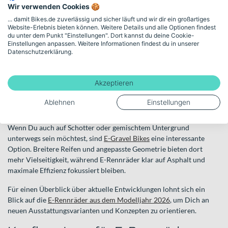
Wir verwenden Cookies 🍪
Alternativ gibt es das
E-Hinterradmotor-Rennrad
mit Motor in der
... damit Bikes.de zuverlässig und sicher läuft und wir dir ein großartiges
Hinterradnabe. Diese Variante integriert sich dezent ins
Website-Erlebnis bieten können. Weitere Details und alle Optionen findest
Gesamtsystem und unterstützt vor allem bei konstanten
du unter dem Punkt "Einstellungen". Dort kannst du deine Cookie-
Geschwindigkeiten auf flachen bis leicht welligen Strecken.
Einstellungen anpassen. Weitere Informationen findest du in unserer
Datenschutzerklärung.
Abgrenzung zu verwandten Kategorien
Neben klassischen E-Rennrädern findest Du auch spezialisierte
Akzeptieren
Alternativen wie
E-Fitnessbikes
. Sie setzen auf eine aufrechtere
Sitzposition und eignen sich für sportliche Alltagsfahrten oder
Ablehnen
Einstellungen
Training mit mehr Komfort.
Wenn Du auch auf Schotter oder gemischtem Untergrund
unterwegs sein möchtest, sind
E-Gravel Bikes
eine interessante
Option. Breitere Reifen und angepasste Geometrie bieten dort
mehr Vielseitigkeit, während E-Rennräder klar auf Asphalt und
maximale Effizienz fokussiert bleiben.
Für einen Überblick über aktuelle Entwicklungen lohnt sich ein
Blick auf die
E-Rennräder aus dem Modelljahr 2026
, um Dich an
neuen Ausstattungsvarianten und Konzepten zu orientieren.