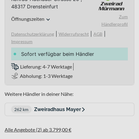
48317 Drensteinfurt
Zum
Öffnungszeiten
Händlerprofil
|
|
|
Datenschutzerklärung
Widerrufsrecht
AGB
Impressum
Sofort verfügbar beim Händler
Lieferung: 4-7 Werktage
Abholung: 1-3 Werktage
Weitere Händler in deiner Nähe:
Zweiradhaus Mayer
262 km
Alle Angebote (2) ab 3.799,00 €