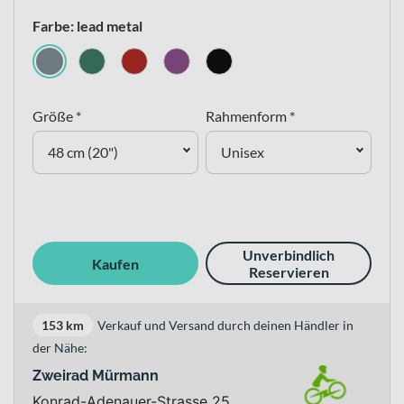
Farbe: lead metal
Größe *
Rahmenform *
48 cm (20")
Unisex
Unverbindlich
Kaufen
Reservieren
153 km
Verkauf und Versand durch deinen Händler in
der Nähe:
Zweirad Mürmann
Konrad-Adenauer-Strasse 25 ,