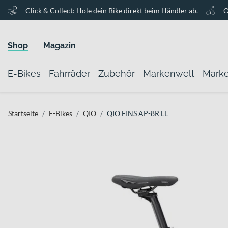
Click & Collect: Hole dein Bike direkt beim Händler ab.
O
Shop
Magazin
E-Bikes
Fahrräder
Zubehör
Markenwelt
Mark
Startseite
E-Bikes
QIO
QIO EINS AP-8R LL