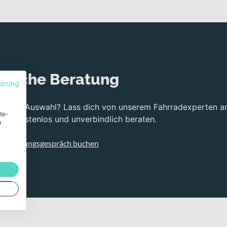
nliche Beratung
lärung
bei der Auswahl? Lass dich von unserem Fahrradexperten a
ite-
ng kostenlos und unverbindlich beraten.
m
s Beratungsgespräch buchen