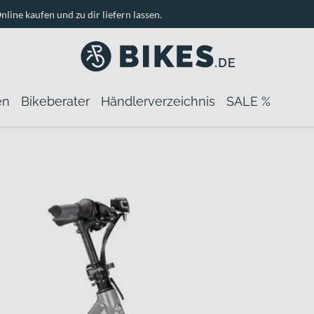
nline kaufen und zu dir liefern lassen.
en
Bikeberater
Händlerverzeichnis
SALE %