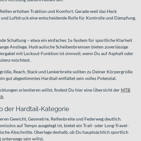
 Reifen erhöhen Traktion und Komfort. Gerade weil das Heck
hl und Luftdruck eine entscheidende Rolle für Kontrolle und Dämpfung.
de Schaltung – etwa ein einfaches 1x-System für sportliche Klarheit
 lange Anstiege. Hydraulische Scheibenbremsen bieten zuverlässige
ergabel mit Lockout-Funktion ist sinnvoll, wenn Du auf Asphalt oder
zienz möchtest.
röße, Reach, Stack und Lenkerbreite sollten zu Deiner Körpergröße
in gut abgestimmtes Hardtail entfaltet sein volles Potenzial.
lungen orientieren willst, findest Du hier eine Übersicht der
MTB
26
.
b der Hardtail-Kategorie
ieren Gewicht, Geometrie, Reifenbreite und Federweg deutlich.
slos auf Tempo ausgelegt ist, bietet ein Trail- oder Long-Travel-
ische Abschnitte. Überlege deshalb, ob Du hauptsächlich sportlich
g unterwegs sein willst.