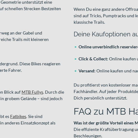
e Geometrie unterstützt eine
auf schnellen Strecken Bestzeiten
Wenn Du eine ganz andere Offroa
sind auf Tricks, Pumptracks und ku
klassische Trails.
erweg an der Gabel und
Deine Kaufoptionen au
iche Trails mit kleineren
Online unverbindlich reservie
Click & Collect:
Online kaufen 
dergrund. Diese Bikes reagieren
erte Fahrer.
Versand:
Online kaufen und nac
Du profitierst von kostenloser 
Fachhändler. Auf jeder Produktdet
n Blick auf
MTB Fullys
. Durch die
Dich persönlich unterstützt.
 in grobem Gelände – sind jedoch
FAQ zu MTB Ha
ibt es
Fatbikes
. Sie sind
ein anderes Einsatzkonzept als
Was ist der größte Vorteil eines 
Die effiziente Kraftübertragung 
Beschleunigen.