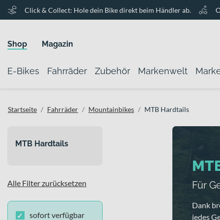
Click & Collect: Hole dein Bike direkt beim Händler ab.
O
Shop
Magazin
E-Bikes
Fahrräder
Zubehör
Markenwelt
Mark
Startseite
Fahrräder
Mountainbikes
MTB Hardtails
MTB Hardtails
MTB
Alle Filter zurücksetzen
Für G
Dank bre
sofort verfügbar
jedes Ge