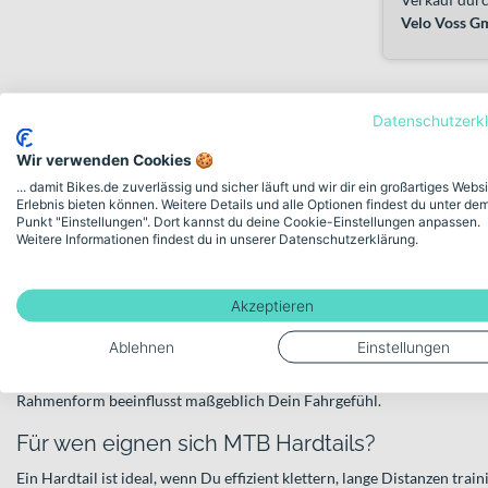
Velo Voss 
MTB Hardtails – Direkt, effizient
Datenschutzerk
Wir verwenden Cookies 🍪
Was ein Hardtail ausmacht und warum es so bel
... damit Bikes.de zuverlässig und sicher läuft und wir dir ein großartiges Webs
MTB Hardtails sind Mountainbikes mit einem starren Hinterbau ohne
Erlebnis bieten können. Weitere Details und alle Optionen findest du unter de
Punkt "Einstellungen". Dort kannst du deine Cookie-Einstellungen anpassen.
sitzt in der Regel ausschließlich in der Frontgabel. Diese Bauweise sorg
Weitere Informationen findest du in unserer Datenschutzerklärung.
effiziente Kraftübertragung und einen klaren Fokus auf Vortrieb. Glei
Wartung überschaubar, weil weniger bewegliche Teile verbaut sind als 
Akzeptieren
Typisch für MTB Hardtails sind robuste, leichte Rahmen – häufig aus 
kombiniert mit Federgabel, hydraulischen Scheibenbremsen und solid
Ablehnen
Einstellungen
Entscheidend ist weniger die Laufradgröße, sondern vielmehr Geomet
sportlich gestreckt für schnelle Runden oder etwas komfortabler ausge
Rahmenform beeinflusst maßgeblich Dein Fahrgefühl.
Für wen eignen sich MTB Hardtails?
Ein Hardtail ist ideal, wenn Du effizient klettern, lange Distanzen trai