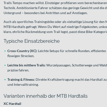
Trails Tempo machen willst. Einsteiger profitieren vom berechenbare
Technik. Ambitionierte Fahrer schätzen das geringe Gewicht und die
Untergrund – besonders bei Antritten und auf Anstiegen.
Auch als sportliches Trainingsbike oder als vielseitige Lösung für den
MTB Hardtails gefragt. Wenn Du Wert auf niedrige Folgekosten, unko
klare, ehrliche Rückmeldung vom Trail legst, passt diese Bike-Kategor
Typische Einsatzbereiche
Cross-Country (XC):
Leichte Setups für schnelle Runden, effiziente
flowigen Strecken.
Leichte bis mittlere Trails:
Wurzelpassagen, Schotterwege und Waldwe
präzise fahren.
Training & Fitness:
Direkte Kraftübertragung macht das Hardtail zu
und Intervalltraining.
Varianten innerhalb der MTB Hardtails
XC Hardtail