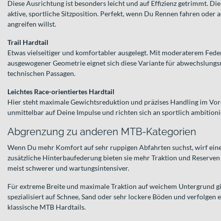
Diese Ausrichtung ist besonders leicht und auf Effizienz getrimmt. Di
aktive, sportliche Sitzposition. Perfekt, wenn Du Rennen fahren oder 
angreifen willst.
Trail Hardtail
Etwas vielseitiger und komfortabler ausgelegt. Mit moderaterem Fed
ausgewogener Geometrie eignet sich diese Variante für abwechslungsre
technischen Passagen.
Leichtes Race-orientiertes Hardtail
Hier steht maximale Gewichtsreduktion und präzises Handling im Vor
unmittelbar auf Deine Impulse und richten sich an sportlich ambitioni
Abgrenzung zu anderen MTB-Kategorien
Wenn Du mehr Komfort auf sehr ruppigen Abfahrten suchst, wirf eine
zusätzliche Hinterbaufederung bieten sie mehr Traktion und Reserven
meist schwerer und wartungsintensiver.
Für extreme Breite und maximale Traktion auf weichem Untergrund g
spezialisiert auf Schnee, Sand oder sehr lockere Böden und verfolgen 
klassische MTB Hardtails.