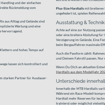
n Handling und der einfachen
 direkte Rückmeldung vom
Plus-Size Hardtails
mit breiteren
ungefedert ist, spielen Reifenwa
 Mix aus Alltag und Gelände sind
Ausstattung & Technik
mplizierte Wartung und eine
Achte auf eine zur Nutzung passen
ie hervorragend.
oder eine breitere Abstufung für
Verzögerung im Gelände. Eine Fed
beim Bergauffahren maximale Effi
s Klettern und hohes Tempo auf
Auch die Passform zählt: Rahmeng
und Deinem Fahrstil passen. Nur e
ge lassen sich kontrolliert und
Wenn Du Dich an aktuellen Entwick
Hardtails aus dem Modelljahr 20
m starken Partner für Ausdauer-
Unterschiede innerhal
Innerhalb der MTB Hardtails vari
Während ein Race-Modell kompromis
Hardtail mehr Reserven für techn
trainierst oder möglichst vielseiti