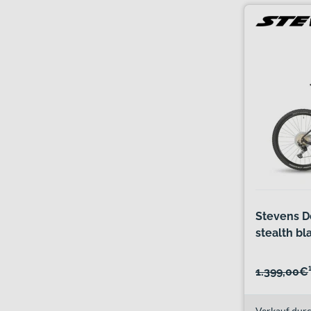
Stevens De
stealth bl
1.399,00€
Verkauf durc