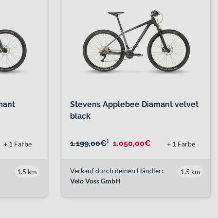
amant
Stevens Applebee Diamant velvet
black
1.199,00€
¹
1.050,00€
+ 1 Farbe
+ 1 Farbe
Verkauf durch deinen Händler:
1.5 km
1.5 km
Velo Voss GmbH