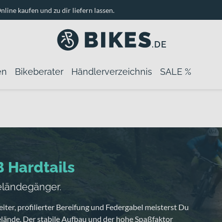
nline kaufen und zu dir liefern lassen.
en
Bikeberater
Händlerverzeichnis
SALE %
 Hardtails
eländegänger.
iter, profilierter Bereifung und Federgabel meisterst Du
lände. Der stabile Aufbau und der hohe Spaßfaktor