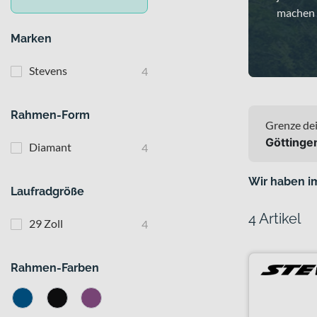
machen s
Marken
Stevens
4
Rahmen-Form
Grenze dei
Göttinge
Diamant
4
Wir haben i
Laufradgröße
4 Artikel
29 Zoll
4
Rahmen-Farben