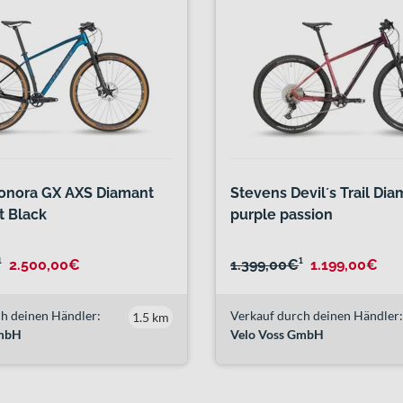
onora GX AXS Diamant
Stevens Devil´s Trail Di
t Black
purple passion
¹
2.500,00€
1.399,00€
¹
1.199,00€
h deinen Händler:
Verkauf durch deinen Händler:
1.5 km
GmbH
Velo Voss GmbH