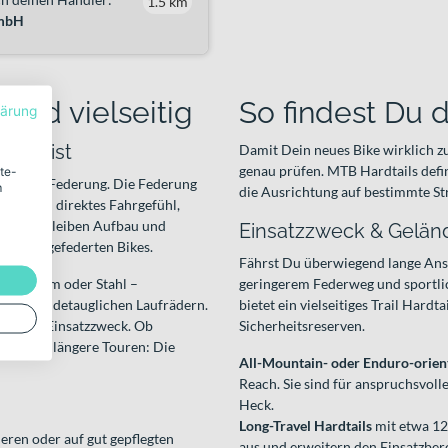
1.5 km
GmbH
 und vielseitig
So findest Du 
lärung
iebt ist
Damit Dein neues Bike wirklich zu
genau prüfen. MTB Hardtails def
ite-
 hintere Federung. Die Federung
m
die Ausrichtung auf bestimmte St
t für ein direktes Fahrgefühl,
chzeitig bleiben Aufbau und
Einsatzzweck & Gelän
bei vollgefederten Bikes.
Fährst Du überwiegend lange Anst
Aluminium oder Stahl –
geringerem Federweg und sportlich
en, geländetauglichen Laufrädern.
bietet ein vielseitiges Trail Hard
rie und Einsatzzweck. Ob
Sicherheitsreserven.
legt für längere Touren: Die
All-Mountain- oder Enduro-orient
Reach. Sie sind für anspruchsvoll
Heck.
Long-Travel Hardtails
mit etwa 12
nieren oder auf gut gepflegten
aus und erweitern den Einsatzbere