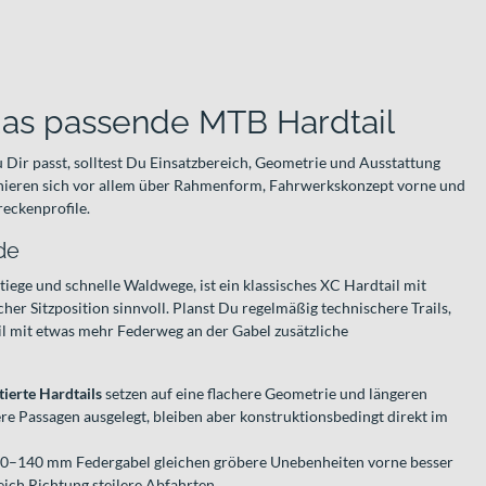
das passende MTB Hardtail
 Dir passt, solltest Du Einsatzbereich, Geometrie und Ausstattung
inieren sich vor allem über Rahmenform, Fahrwerkskonzept vorne und
reckenprofile.
de
iege und schnelle Waldwege, ist ein klassisches XC Hardtail mit
er Sitzposition sinnvoll. Planst Du regelmäßig technischere Trails,
tail mit etwas mehr Federweg an der Gabel zusätzliche
ierte Hardtails
setzen auf eine flachere Geometrie und längeren
ere Passagen ausgelegt, bleiben aber konstruktionsbedingt direkt im
0–140 mm Federgabel gleichen gröbere Unebenheiten vorne besser
ich Richtung steilere Abfahrten.