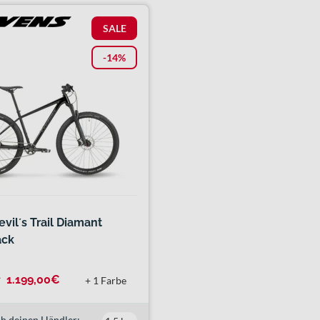
SALE
-14%
vil´s Trail Diamant
ack
¹
1.199,00€
+ 1 Farbe
h deinen Händler: