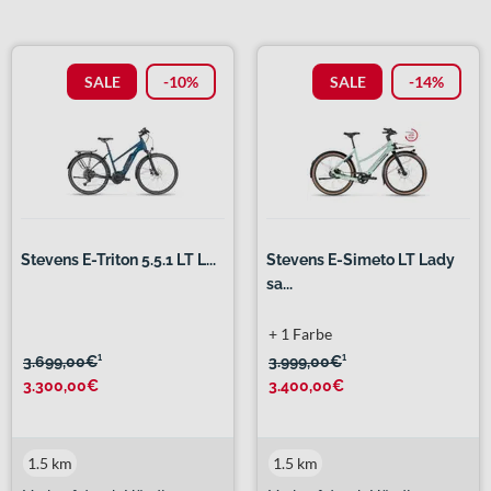
SALE
-10%
SALE
-14%
Stevens E-Triton 5.5.1 LT L...
Stevens E-Simeto LT Lady
sa...
+ 1 Farbe
3.699,00€
¹
3.999,00€
¹
3.300,00€
3.400,00€
1.5 km
1.5 km