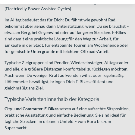
dafür ist die europäische Norm EN 15194 für sogenannte EPACs
(Electrically Power Assisted Cycles).
Im Alltag bedeutet das für Dich: Du fährst wie gewohnt Rad,
bekommst aber genau dann Unterstützung, wenn Du sie brauchst –
etwa am Berg, bei Gegenwind oder auf längeren Strecken. E-Bikes
sind damit eine praktische Lösung für den Weg zur Arbeit, für
Einkäufe in der Stadt, für entspannte Touren am Wochenende oder
für gemischte Untergründe mit leichtem Offroad-Anteil.
Typische Zielgruppen sind Pendler, Wiedereinsteiger, Alltagsradler
und alle, die größere Distanzen komfortabel zurücklegen möchten.
Auch wenn Du weniger Kraft aufwenden willst oder regelmäßig
Höhenmeter bewältigst, bringen Dich E-Bikes effizient und
gleichmäßig ans Ziel.
Typische Varianten innerhalb der Kategorie
City- und Commuter-E-Bikes
setzen auf eine aufrechte Sitzposition,
praktische Ausstattung und einfache Bedienung. Sie sind ideal für
tägliche Strecken im urbanen Umfeld – vom Büro bis zum
Supermarkt.