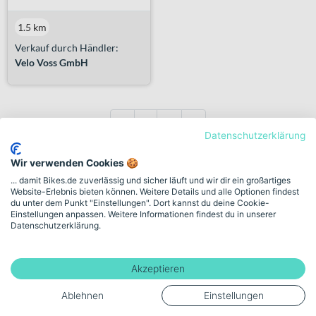
1.5 km
Verkauf durch Händler:
Velo Voss GmbH
Previous
Next
«
1
2
»
Datenschutzerklärung
Wir verwenden Cookies 🍪
E-Bikes – komfortabel, vielseitig
... damit Bikes.de zuverlässig und sicher läuft und wir dir ein großartiges
Website-Erlebnis bieten können. Weitere Details und alle Optionen findest
und alltagstauglich
du unter dem Punkt "Einstellungen". Dort kannst du deine Cookie-
Einstellungen anpassen. Weitere Informationen findest du in unserer
Elektrische Unterstützung bis 25 km/h nach EU-
Datenschutzerklärung.
Standard
E-Bikes sind Fahrräder mit Tretunterstützung: Der Motor hilft nur,
Akzeptieren
wenn Du selbst in die Pedale trittst, und unterstützt bis maximal 25
km/h bei einer Nenndauerleistung von bis zu 250 Watt. In dieser
Ablehnen
Einstellungen
Ausführung gelten sie in der EU rechtlich als Fahrrad. Grundlage