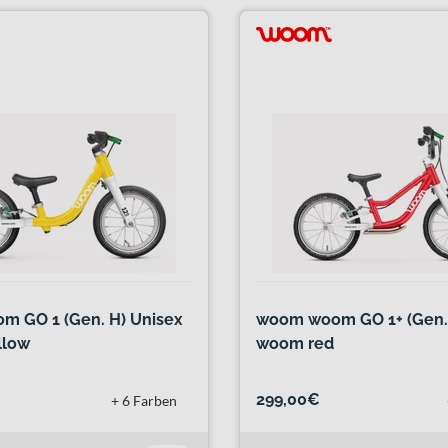
 GO 1 (Gen. H) Unisex
woom woom GO 1+ (Gen. 
llow
woom red
299,00€
+ 6 Farben