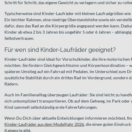
Schritt für Schritt, das eigene Gewicht zu verlagern und sicher zu rolle
Typischerweise sind Kinder-Laufräder mit kleinen Laufradgrößen wie 1
Ein leichter Rahmen, eine niedrige Überstandshöhe sowie ein verstell
dafür, dass das Rad an die Körpergröße angepasst werden kann. Dadurc
Kinder ab etwa 2 bis 3 Jahren bis ungefähr 5 oder 6 Jahren – abhängi
Selbstvertrauen.
Für wen sind Kinder-Laufräder geeignet?
Kinder-Laufräder sind ideal für Vorschulkinder, die ihre motorischen
möchten. Sie fördern Gleichgewichtssinn und Körperkoordination – w
späteren Umstieg auf ein Fahrrad mit Pedalen. Im Unterschied zum Dre
zusätzliche Stabilität durch ein drittes Rad im Vordergrund, sondern d
Rädern.
Auch im Familienalltag überzeugen Laufräder: Sie sind leicht zu han
sich unkompliziert transportieren. Ob auf dem Gehweg, im Park oder 
Kind sammelt selbstständig erste Fahrerfahrungen.
Wenn Du Dich über aktuelle Entwicklungen informieren möchtest, fin
Kinder-Laufräder aus dem Modelljahr 2026
, die einen guten Eindruck
Kategorie gibt.