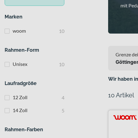
mit Peda
Marken
woom
10
Rahmen-Form
Grenze dei
Göttinge
Unisex
10
Wir haben i
Laufradgröße
10 Artikel
12 Zoll
4
14 Zoll
5
Rahmen-Farben