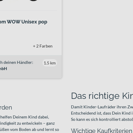
m WOW Unisex pop
+ 2 Farben
h deinen Händler:
1.5 km
GmbH
Das richtige K
erden
Damit Kinder-Laufräder ihren Zwe
Entscheidend ist, dass Dein Kind 
e helfen Deinem Kind dabei,
So kann es sich kontrolliert abst
ndigkeit zu entwickeln – ganz
 Füßen vom Boden ab und lernt so
Wichtige Kaufkriterien