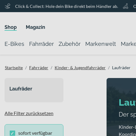
Click & Collect: Hole dein Bike direkt beim Händler ab.
O
Shop
Magazin
E-Bikes
Fahrräder
Zubehör
Markenwelt
Mark
Startseite
Fahrräder
Kinder- & Jugendfahrräder
Laufräder
Laufräder
Lau
Alle Filter zurücksetzen
Der sp
Kinder-L
sofort verfügbar
Koordina