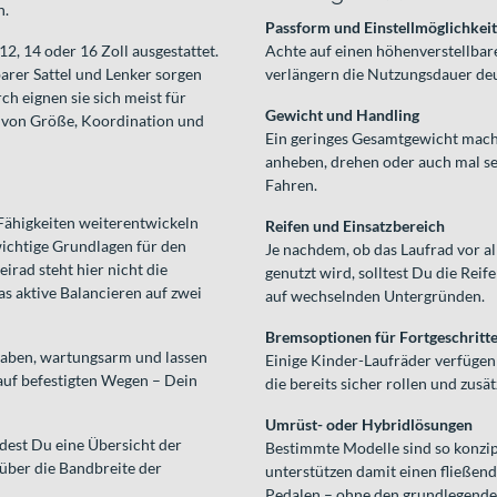
n.
Passform und Einstellmöglichkei
2, 14 oder 16 Zoll ausgestattet.
Achte auf einen höhenverstellbar
barer Sattel und Lenker sorgen
verlängern die Nutzungsdauer deu
h eignen sie sich meist für
Gewicht und Handling
g von Größe, Koordination und
Ein geringes Gesamtgewicht macht 
anheben, drehen oder auch mal sel
Fahren.
 Fähigkeiten weiterentwickeln
Reifen und Einsatzbereich
ichtige Grundlagen für den
Je nachdem, ob das Laufrad vor a
irad steht hier nicht die
genutzt wird, solltest Du die Reif
as aktive Balancieren auf zwei
auf wechselnden Untergründen.
Bremsoptionen für Fortgeschritt
dhaben, wartungsarm und lassen
Einige Kinder-Laufräder verfügen 
auf befestigten Wegen – Dein
die bereits sicher rollen und zus
Umrüst- oder Hybridlösungen
dest Du eine Übersicht der
Bestimmte Modelle sind so konzipi
 über die Bandbreite der
unterstützen damit einen fließen
Pedalen – ohne den grundlegenden