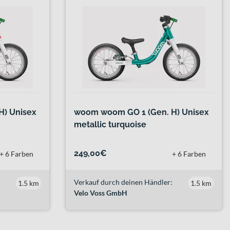
H) Unisex
woom woom GO 1 (Gen. H) Unisex
metallic turquoise
249,00€
+ 6 Farben
+ 6 Farben
Verkauf durch deinen Händler:
1.5 km
1.5 km
Velo Voss GmbH