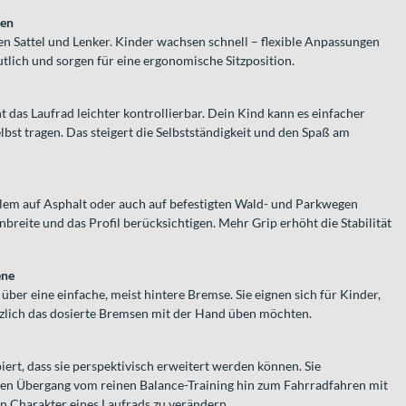
ten
en Sattel und Lenker. Kinder wachsen schnell – flexible Anpassungen
tlich und sorgen für eine ergonomische Sitzposition.
das Laufrad leichter kontrollierbar. Dein Kind kann es einfacher
bst tragen. Das steigert die Selbstständigkeit und den Spaß am
llem auf Asphalt oder auch auf befestigten Wald- und Parkwegen
enbreite und das Profil berücksichtigen. Mehr Grip erhöht die Stabilität
ene
über eine einfache, meist hintere Bremse. Sie eignen sich für Kinder,
ätzlich das dosierte Bremsen mit der Hand üben möchten.
ert, dass sie perspektivisch erweitert werden können. Sie
den Übergang vom reinen Balance-Training hin zum Fahrradfahren mit
 Charakter eines Laufrads zu verändern.