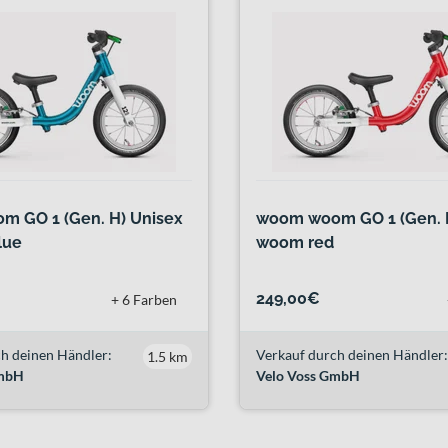
 GO 1 (Gen. H) Unisex
woom woom GO 1 (Gen. 
lue
woom red
249,00€
+ 6 Farben
h deinen Händler:
Verkauf durch deinen Händler:
1.5 km
GmbH
Velo Voss GmbH