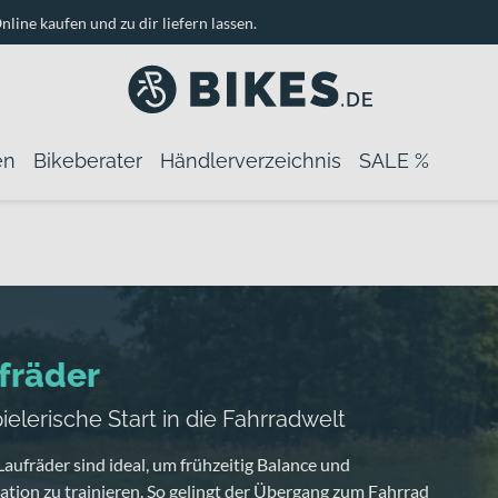
nline kaufen und zu dir liefern lassen.
en
Bikeberater
Händlerverzeichnis
SALE %
fräder
ielerische Start in die Fahrradwelt
aufräder sind ideal, um frühzeitig Balance und
tion zu trainieren. So gelingt der Übergang zum Fahrrad