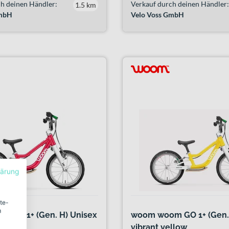
h deinen Händler:
Verkauf durch deinen Händler:
1.5 km
GmbH
Velo Voss GmbH
lärung
ite-
m
 GO 1+ (Gen. H) Unisex
woom woom GO 1+ (Gen. 
nk
vibrant yellow