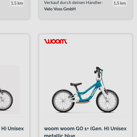
Verkauf durch deinen Händler:
1.5 km
1.5 km
Velo Voss GmbH
H) Unisex
woom woom GO 1+ (Gen. H) Unisex
metallic blue