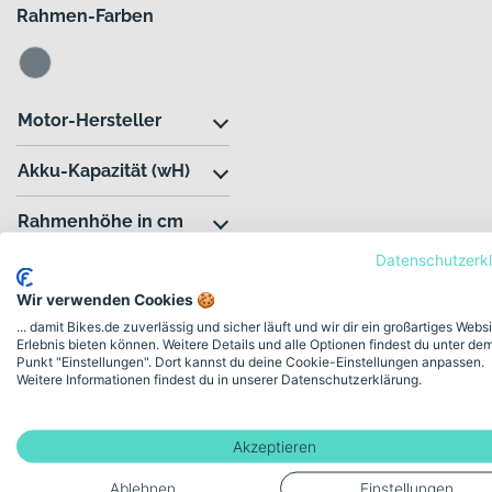
Rahmen-Farben
Motor-Hersteller
Akku-Kapazität (wH)
Rahmenhöhe in cm
Datenschutzerk
Jahr
Wir verwenden Cookies 🍪
... damit Bikes.de zuverlässig und sicher läuft und wir dir ein großartiges Webs
Erlebnis bieten können. Weitere Details und alle Optionen findest du unter de
E-Bikes von Moustache – Innov
Punkt "Einstellungen". Dort kannst du deine Cookie-Einstellungen anpassen.
Weitere Informationen findest du in unserer Datenschutzerklärung.
Vogesen
Akzeptieren
E-Bikes von Moustache stehen für eigenständiges Design, klare Form
Mobilität. Die Marke wurde 2011 in den Vogesen gegründet und entwic
Ablehnen
Einstellungen