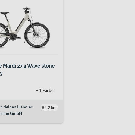
 Mardi 27.4 Wave stone
sy
+ 1 Farbe
h deinen Händler:
84.2 km
hring GmbH