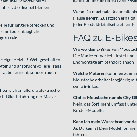
kaufst online und holst Dein E-Bi
halt über Schotter bis zu
ahrer, die flexibel bleiben
Wenn Du maximale Bequemlichkei
Hause liefern. Zusätzlich erhälts
jeder Produktdetailseite einen Te
lle für längere Strecken und
, eine tourentaugliche
FAQ zu E-Bike
s zu sein.
Wo werden E-Bikes von Moustach
Die Marke entwickelt, testet und 
ine eigene eMTB-Welt geschaffen.
Endmontage am Standort Thaon-l
tter und anspruchsvollere Trails
lität beherrscht, sondern auch
Welche Motoren kommen zum Ei
Moustache arbeitet langjährig mi
seine E-Bikes.
ichten sich an alle, die elektrische
en E-Bike-Erfahrung der Marke
Gibt es Moustache nur als City-Bi
Nein, das Sortiment umfasst unter
Kinder-Modelle.
Kann ich mein Wunschrad vor de
Ja, Du kannst Dein Modell online
fahren.