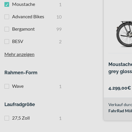
Moustache
1
Advanced Bikes
10
Bergamont
99
BESV
2
Mehr anzeigen
Moustache
grey glos
Rahmen-Form
Wave
1
4.299,00€
Laufradgröße
Verkauf durc
FahrRad Mö
27,5 Zoll
1