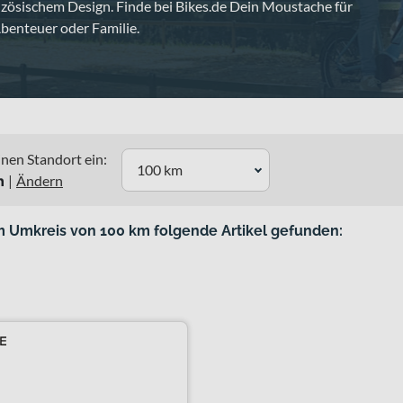
nzösischem Design. Finde bei Bikes.de Dein Moustache für
Abenteuer oder Familie.
nen Standort ein:
100 km
n
|
Ändern
m Umkreis von 100 km folgende Artikel gefunden: