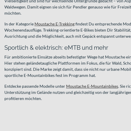
Vielseitigkeit und sind für wechselnde Untergründe gedacht – von Asp
Waldwegen. Damit eignen sie sich für Pendler genauso wie für Freizeitf
möchten.
In der Kategorie
Moustache E-Trekking
findest Du entsprechende Mode
Wochenendausflüge. Trekking-orientierte E-Bikes bieten Dir Stabilität
Ausrichtung und die Möglichkeit, auch mit Gepäck entspannt unterweg
Sportlich & elektrisch: eMTB und mehr
Für ambitionierte Einsätze abseits befestigter Wege hat Moustache e
Hier stehen geländetaugliche Plattformen im Fokus, die für Wald, Scho
konzipiert sind. Die Marke zeigt damit, dass sie nicht nur urbane Mobi
sportliche E-Mountainbikes fest im Programm hat.
Entdecke passende Modelle unter
Moustache E-Mountainbikes
. Sie r
Unterstützung im Gelände nutzen und gleichzeitig von der langjährig
profitieren möchten.