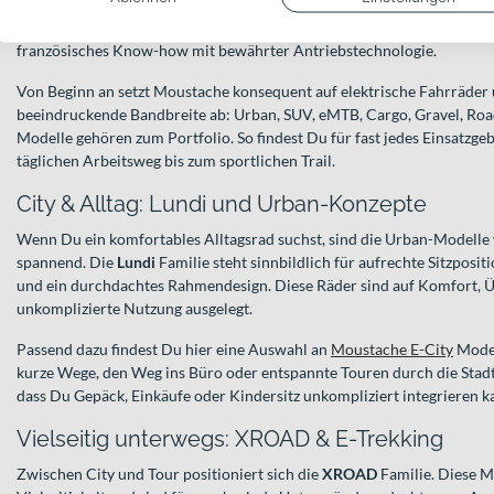
Vosges mit einem starken Fokus auf eigene Konstruktion, Tests und E
Moustache mit ausgewählten Partnern für Komponenten – unter ande
französisches Know-how mit bewährter Antriebstechnologie.
Von Beginn an setzt Moustache konsequent auf elektrische Fahrräder 
beeindruckende Bandbreite ab: Urban, SUV, eMTB, Cargo, Gravel, Road
Modelle gehören zum Portfolio. So findest Du für fast jedes Einsatzg
täglichen Arbeitsweg bis zum sportlichen Trail.
City & Alltag: Lundi und Urban-Konzepte
Wenn Du ein komfortables Alltagsrad suchst, sind die Urban-Modell
spannend. Die
Lundi
Familie steht sinnbildlich für aufrechte Sitzposit
und ein durchdachtes Rahmendesign. Diese Räder sind auf Komfort, Ü
unkomplizierte Nutzung ausgelegt.
Passend dazu findest Du hier eine Auswahl an
Moustache E-City
Modell
kurze Wege, den Weg ins Büro oder entspannte Touren durch die Stadt. 
dass Du Gepäck, Einkäufe oder Kindersitz unkompliziert integrieren k
Vielseitig unterwegs: XROAD & E-Trekking
Zwischen City und Tour positioniert sich die
XROAD
Familie. Diese M