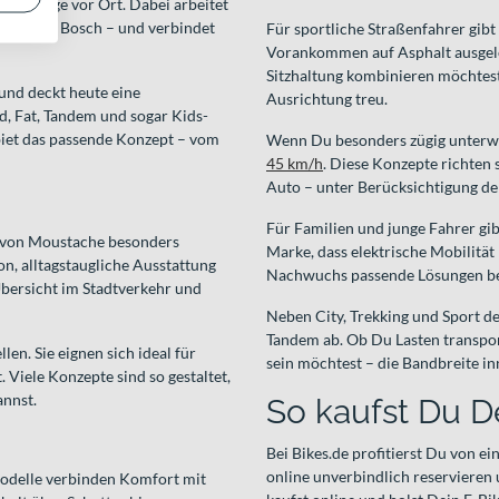
ndmontage vor Ort. Dabei arbeitet
rem mit Bosch – und verbindet
Für sportliche Straßenfahrer gibt
Vorankommen auf Asphalt ausgele
Sitzhaltung kombinieren möchtest
und deckt heute eine
Ausrichtung treu.
, Fat, Tandem und sogar Kids-
ebiet das passende Konzept – vom
Wenn Du besonders zügig unterwegs
45 km/h
. Diese Konzepte richten 
Auto – unter Berücksichtigung de
Für Familien und junge Fahrer g
e von Moustache besonders
Marke, dass elektrische Mobilität
ion, alltagstaugliche Ausstattung
Nachwuchs passende Lösungen ber
bersicht im Stadtverkehr und
Neben City, Trekking und Sport d
Tandem ab. Ob Du Lasten transpo
en. Sie eignen sich ideal für
sein möchtest – die Bandbreite in
Viele Konzepte sind so gestaltet,
annst.
So kaufst Du D
Bei Bikes.de profitierst Du von
online unverbindlich reservieren
odelle verbinden Komfort mit