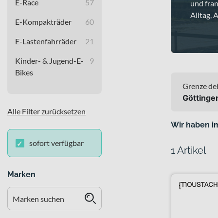
E-Race
57
und fra
Alltag, 
E-Kompakträder
60
E-Lastenfahrräder
21
Kinder- & Jugend-E-
9
Bikes
Grenze dei
Göttinge
Alle Filter zurücksetzen
Wir haben i
sofort verfügbar
1 Artikel
Marken