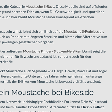
 es die Kategorie
Moustache E-Race
. Diese Modelle sind auf effizientes
gt und sprechen Dich an, wenn Du Geschwindigkeit und sportliche
. Auch hier bleibt Moustache seiner konsequent elektrischen
 sein willst, lohnt sich ein Blick auf die
Moustache S-Pedelecs bis
sich an Pendler mit längeren Strecken und bieten eine Alternative zum
r jeweiligen gesetzlichen Vorgaben.
ibt es außerdem
Moustache Kinder- & Jugend-E-Bikes
. Damit zeigt die
 nicht nur für Erwachsene gedacht ist, sondern auch für den
eithält.
eckt Moustache auch Segmente wie Cargo, Gravel, Road, Fat und sogar
rtieren, gemischte Untergründe fahren oder gemeinsam unterwegs
nerhalb der E-Bikes von Moustache ist bewusst vielfältig angelegt.
ein Moustache bei Bikes.de
 einem Netzwerk unabhängiger Fachhändler. Du kannst Dein Wunschrad
 und beim Händler Probe fahren. Alternativ nutzt Du
Click & Collect
,