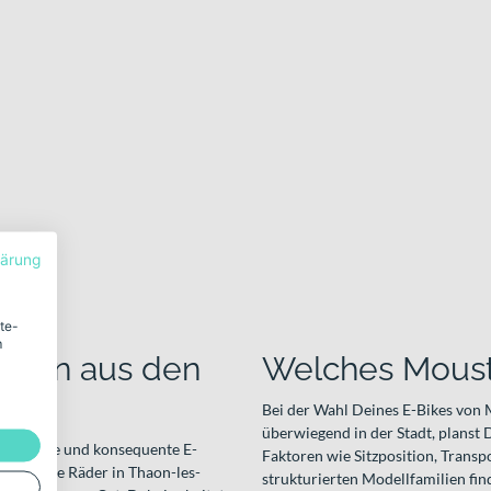
lärung
ite-
m
ation aus den
Welches Moust
Bei der Wahl Deines E-Bikes von M
überwiegend in der Stadt, planst
ensprache und konsequente E-
Faktoren wie Sitzposition, Transp
kelt ihre Räder in Thaon-les-
strukturierten Modellfamilien fin