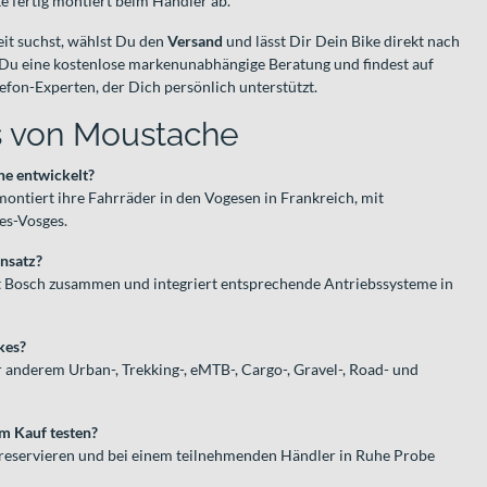
ke fertig montiert beim Händler ab.
t suchst, wählst Du den
Versand
und lässt Dir Dein Bike direkt nach
t Du eine kostenlose markenunabhängige Beratung und findest auf
lefon-Experten, der Dich persönlich unterstützt.
s von Moustache
e entwickelt?
montiert ihre Fahrräder in den Vogesen in Frankreich, mit
es-Vosges.
nsatz?
t Bosch zusammen und integriert entsprechende Antriebssysteme in
kes?
 anderem Urban-, Trekking-, eMTB-, Cargo-, Gravel-, Road- und
m Kauf testen?
 reservieren und bei einem teilnehmenden Händler in Ruhe Probe