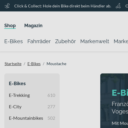
Click & Collect: Hole dein Bike direkt beim Händler ab.
O
Shop
Magazin
E-Bikes
Fahrräder
Zubehör
Markenwelt
Mark
Startseite
E-Bikes
Moustache
E-Bikes
E-B
E-Trekking
610
Franz
E-City
277
Voge
E-Mountainbikes
502
Mit Mou