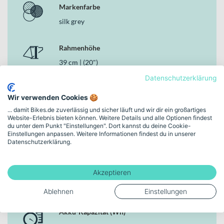
Markenfarbe
unterwegs bist.
silk grey
Deine Vorteile
Kräftiger Bosch Cargo Line Motor mit 85Nm für souveränen
Rahmenhöhe
Lastentransport
39 cm | (20")
Großer Bosch PowerPack 800Wh für ausgedehnte Fahrten
im Stadtalltag
Datenschutzerklärung
SR Suntour Mobie 34 Federgabel mit 70 mm Federweg und
Schaltungstyp
Lockout-Funktion
Wir verwenden Cookies 🍪
Kettenschaltung
Magura MT4 Hydraulische Scheibenbremsen vorne und
... damit Bikes.de zuverlässig und sicher läuft und wir dir ein großartiges
Website-Erlebnis bieten können. Weitere Details und alle Optionen findest
hinten für zuverlässige Kontrolle
du unter dem Punkt "Einstellungen". Dort kannst du deine Cookie-
Zulässiges Gesamtgewicht von 200 kg für hohe
Bremsen
Einstellungen anpassen. Weitere Informationen findest du in unserer
Transportreserven
Datenschutzerklärung.
Hydraulische Scheibenbremse
Gefederte und teleskopische Limotec A3 Sattelstütze mit 40
mm Federung
Schwalbe Pick-Up 20x2.35 Reifen mit Super Defense für
Motor
Akzeptieren
stabile Performance
Bosch, Cargo Line, Smart System, 85Nm
Ablehnen
Einstellungen
Warum dieses Bike in der Kategorie E-Urbanbikes
überzeugt
Akku-Kapazität (Wh)