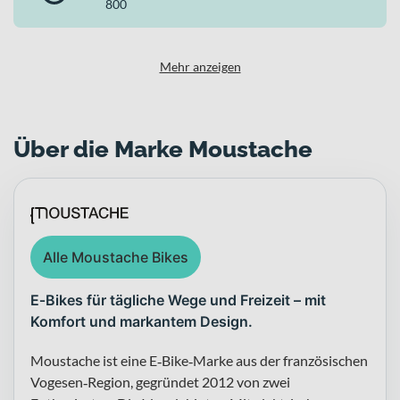
800
Als durchdachtes E-Bike für den urbanen Lastentransport
kombiniert es einen stabilen Aluminiumrahmen, leistungsstarke
Bosch Antriebstechnik und speziell auf hohe Belastung
abgestimmte Komponenten. Erhältlich in „silk grey“ und ausgeführt
Mehr anzeigen
in der Rahmenform Backpacker, setzt Moustache auf ein
praxisorientiertes Konzept für alle, die im Alltag mehr bewegen
wollen – zuverlässig, kraftvoll und sicher.
Über die Marke Moustache
Alle Moustache Bikes
E‑Bikes für tägliche Wege und Freizeit – mit
Komfort und markantem Design.
Moustache ist eine E‑Bike‑Marke aus der französischen
Vogesen‑Region, gegründet 2012 von zwei