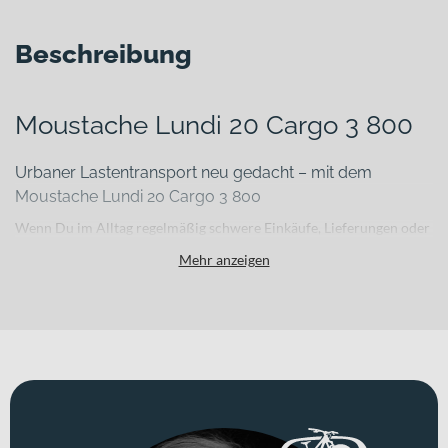
Beschreibung
Moustache Lundi 20 Cargo 3 800
Urbaner Lastentransport neu gedacht – mit dem
Moustache Lundi 20 Cargo 3 800
Wenn Du im Alltag regelmäßig schwere Einkäufe, Lieferungen oder
Familienlasten bewegst, brauchst Du ein E-Bike, das Stabilität,
Mehr anzeigen
Sicherheit und starke Unterstützung kombiniert. Das Moustache
Lundi 20 Cargo 3 800 ist genau für diese Anforderungen
entwickelt: ein robustes Cargo-E-Bike für den urbanen Raum, das
hohe Zuladung, durchdachte Komponenten und moderne
Antriebstechnik in einem stimmigen Gesamtkonzept verbindet.
Für welche Einsätze eignet sich dieses Bike?
Ob im städtischen Lieferverkehr oder für den täglichen
Familienalltag – dieses E-Urbanbike ist auf zuverlässigen