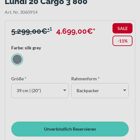
Lundi 20 Cargo 3 800
Art. Nr. 3060914
SALE
5.299,00€*
¹
4.699,00€*
-11%
Farbe: silk grey
Größe *
Rahmenform *
39 cm | (20")
Backpacker
Unverbindlich Reservieren