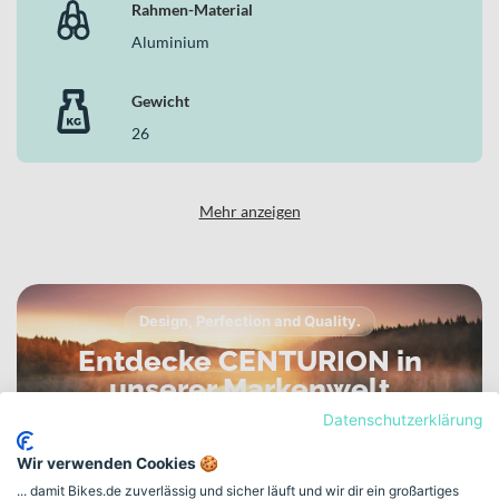
Rahmen-Material
Aluminium
Gewicht
26
Mehr anzeigen
Design, Perfection and Quality.
Entdecke CENTURION in
unserer Markenwelt
Datenschutzerklärung
TRADITION TRIFFT TECHNOLOGIE – FÜR TOUR, TRAIL UND
TEMPO.
Wir verwenden Cookies 🍪
... damit Bikes.de zuverlässig und sicher läuft und wir dir ein großartiges
Zur CENTURION Markenwelt