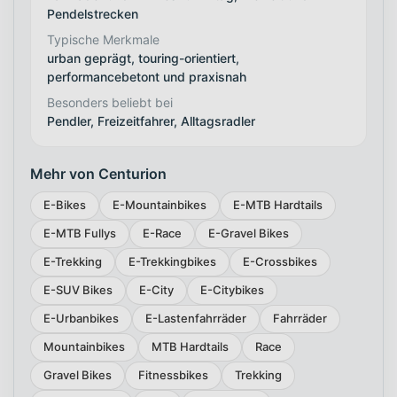
Pendelstrecken
Typische Merkmale
urban geprägt, touring-orientiert,
performancebetont und praxisnah
Besonders beliebt bei
Pendler, Freizeitfahrer, Alltagsradler
Mehr von Centurion
E-Bikes
E-Mountainbikes
E-MTB Hardtails
E-MTB Fullys
E-Race
E-Gravel Bikes
E-Trekking
E-Trekkingbikes
E-Crossbikes
E-SUV Bikes
E-City
E-Citybikes
E-Urbanbikes
E-Lastenfahrräder
Fahrräder
Mountainbikes
MTB Hardtails
Race
Gravel Bikes
Fitnessbikes
Trekking