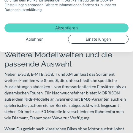
Tourenbereich.
du unter dem Punkt "Einstellungen". Dort kannst du deine Cookie-
Einstellungen anpassen. Weitere Informationen findest du in unserer
Datenschutzerklärung.
Die
T
Serie zielt stärker auf Trekking- und Allround-Einsätze ab. Sie
eignet sich für längere Touren, den Weg zur Arbeit und für alle, die
ein vielseitiges Fahrrad mit sportlichem Charakter suchen. Ergänzt
Akzeptieren
wird das Programm durch Reihen wie
XM
, die Performance und
Dynamik in den Fokus stellen und sportlich orientierte Fahrer
Ablehnen
Einstellungen
ansprechen.
Weitere Modellwelten und die
passende Auswahl
Neben E-SUB, E-MTB, SUB, T und XM umfasst das Sortiment
weitere Familien wie
X
und
S
, die unterschiedliche sportliche
Ausrichtungen abdecken – von fitnessorientierten Einsätzen bis zu
dynamischen Touren. Für Nachwuchsfahrer bietet MORRISON
außerdem
Kids
-Modelle an, während mit
BMX
-Varianten auch ein
spielerischer, actionreicher Bereich abgedeckt wird. Insgesamt
stehen Dir mehr als 50 Modelle in verschiedenen Rahmenformen
wie Diamant, Trapez oder Wave zur Verfügung.
Wenn Du gezielt nach klassischen Bikes ohne Motor suchst, lohnt