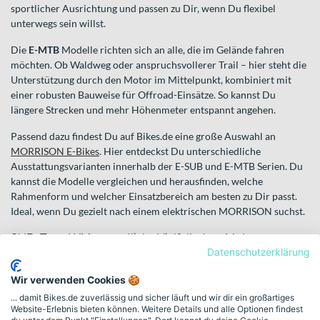
sportlicher Ausrichtung und passen zu Dir, wenn Du flexibel
unterwegs sein willst.
Die
E-MTB
Modelle richten sich an alle, die im Gelände fahren
möchten. Ob Waldweg oder anspruchsvollerer Trail – hier steht die
Unterstützung durch den Motor im Mittelpunkt, kombiniert mit
einer robusten Bauweise für Offroad-Einsätze. So kannst Du
längere Strecken und mehr Höhenmeter entspannt angehen.
Passend dazu findest Du auf Bikes.de eine große Auswahl an
MORRISON E-Bikes
. Hier entdeckst Du unterschiedliche
Ausstattungsvarianten innerhalb der E-SUB und E-MTB Serien. Du
kannst die Modelle vergleichen und herausfinden, welche
Rahmenform und welcher Einsatzbereich am besten zu Dir passt.
Ideal, wenn Du gezielt nach einem elektrischen MORRISON suchst.
SUB, T und XM – sportliche Vielfalt ohne Motor
Datenschutzerklärung
Auch ohne Motor ist MORRISON breit aufgestellt. Die
SUB
Modelle sind als prägende Baureihe im Katalog vertreten und
Wir verwenden Cookies 🍪
stehen für sportliche Ausrichtung – je nach Variante mit
... damit Bikes.de zuverlässig und sicher läuft und wir dir ein großartiges
unterschiedlichen Schwerpunkten im Gelände- oder
Website-Erlebnis bieten können. Weitere Details und alle Optionen findest