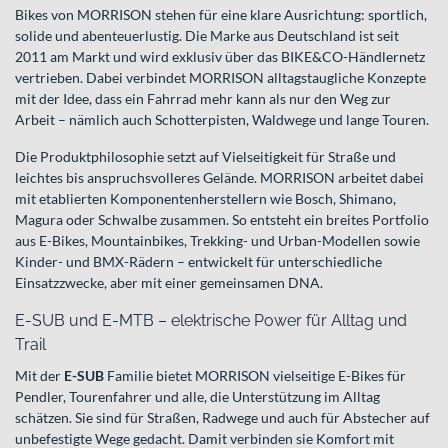
Bikes von MORRISON stehen für eine klare Ausrichtung: sportlich,
solide und abenteuerlustig. Die Marke aus Deutschland ist seit
2011 am Markt und wird exklusiv über das BIKE&CO-Händlernetz
vertrieben. Dabei verbindet MORRISON alltagstaugliche Konzepte
mit der Idee, dass ein Fahrrad mehr kann als nur den Weg zur
Arbeit – nämlich auch Schotterpisten, Waldwege und lange Touren.
Die Produktphilosophie setzt auf Vielseitigkeit für Straße und
leichtes bis anspruchsvolleres Gelände. MORRISON arbeitet dabei
mit etablierten Komponentenherstellern wie Bosch, Shimano,
Magura oder Schwalbe zusammen. So entsteht ein breites Portfolio
aus E-Bikes, Mountainbikes, Trekking- und Urban-Modellen sowie
Kinder- und BMX-Rädern – entwickelt für unterschiedliche
Einsatzzwecke, aber mit einer gemeinsamen DNA.
E-SUB und E-MTB – elektrische Power für Alltag und
Trail
Mit der
E-SUB
Familie bietet MORRISON vielseitige E-Bikes für
Pendler, Tourenfahrer und alle, die Unterstützung im Alltag
schätzen. Sie sind für Straßen, Radwege und auch für Abstecher auf
unbefestigte Wege gedacht. Damit verbinden sie Komfort mit