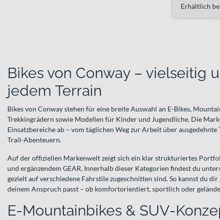
Erhältlich be
Bikes von Conway – vielseitig 
jedem Terrain
Bikes von Conway stehen für eine breite Auswahl an E-Bikes, Mountai
Trekkingrädern sowie Modellen für Kinder und Jugendliche. Die Marke
Einsatzbereiche ab – vom täglichen Weg zur Arbeit über ausgedehnte T
Trail-Abenteuern.
Auf der offiziellen Markenwelt zeigt sich ein klar strukturiertes Portf
und ergänzendem GEAR. Innerhalb dieser Kategorien findest du unters
gezielt auf verschiedene Fahrstile zugeschnitten sind. So kannst du di
deinem Anspruch passt – ob komfortorientiert, sportlich oder gelände
E‑Mountainbikes & SUV‑Konze