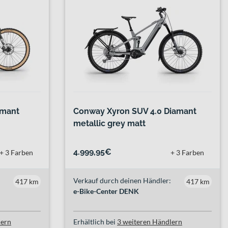
amant
Conway Xyron SUV 4.0 Diamant
metallic grey matt
4.999,95€
+ 3 Farben
+ 3 Farben
Verkauf durch deinen Händler:
417 km
417 km
e-Bike-Center DENK
lern
Erhältlich bei
3 weiteren Händlern