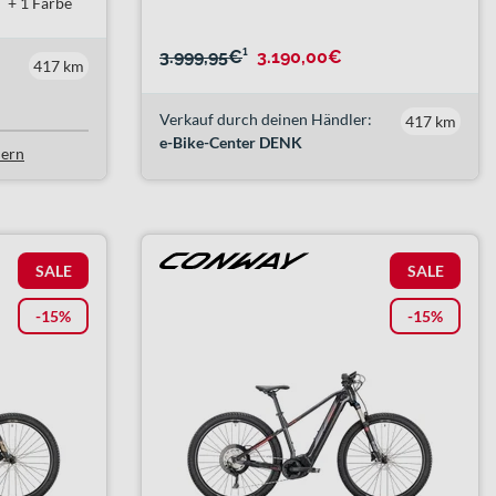
+ 1 Farbe
3.999,95€
¹
3.190,00€
417 km
Verkauf durch deinen Händler:
417 km
e-Bike-Center DENK
lern
SALE
SALE
-15%
-15%