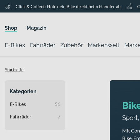
Click & Collect: Hole dein Bike direkt beim Händler ab.
O
Shop
Magazin
E-Bikes
Fahrräder
Zubehör
Markenwelt
Mark
Startseite
Kategorien
Bik
E-Bikes
56
Fahrräder
7
Sport
Mit Conw
Bike. En