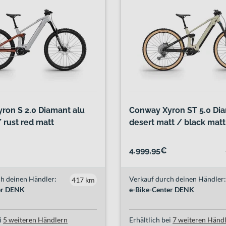
ron S 2.0 Diamant alu
Conway Xyron ST 5.0 Di
 rust red matt
desert matt / black matt
4.999,95€
h deinen Händler:
Verkauf durch deinen Händler:
417 km
er DENK
e-Bike-Center DENK
i
5 weiteren Händlern
Erhältlich bei
7 weiteren Händ