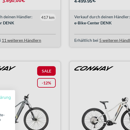
3.890,00€
4.499,95€
h deinen Händler:
Verkauf durch deinen Händler:
417 km
er DENK
e-Bike-Center DENK
i
11 weiteren Händlern
Erhältlich bei
5 weiteren Händ
SALE
-12%
lärung
ite-
m