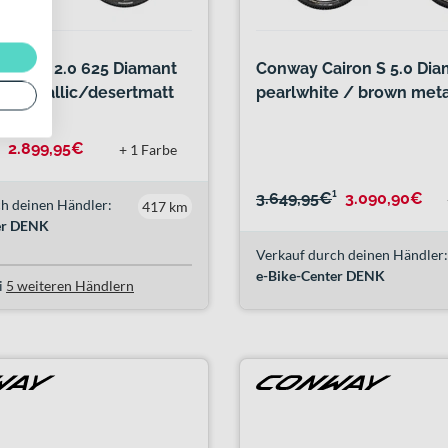
iron S 2.0 625 Diamant
Conway Cairon S 5.0 Dia
ymetallic/desertmatt
pearlwhite / brown meta
2.899,95€
+ 1 Farbe
3.649,95€
¹
3.090,90€
h deinen Händler:
417 km
er DENK
Verkauf durch deinen Händler:
e-Bike-Center DENK
i
5 weiteren Händlern