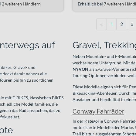
i
2 weiteren Händlern
Erhältlich bei
7 weiteren Händ
Previous
N
«
1
2
»
unterwegs auf
Gravel, Trekkin
Neben Mountain- und E-Mountainb
wechselndem Untergrund. Mit d
nbikes, Gravel- und
NYVON
als E-Gravel-Variante ric
 deckt damit nahezu alle
Touring-Optionen verbinden woll
ouren bis hin zu sportlichen
Diese Modelle eignen sich für Pen
Bikepacking-Abenteuer. Durch ihre
olio mit E-BIKES, klassischen BIKES
Ausdauer und Flexibilität in eine
chiedliche Modellfamilien, die
r genau das Rad aussuchen, das zu
Conway Fahrräder
fokussiert.
In der Kategorie Conway Fahrräde
pte
motorisierte Modelle der Marke. 
Trail bis zur ausgedehnten Schott