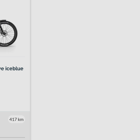
e iceblue
417 km