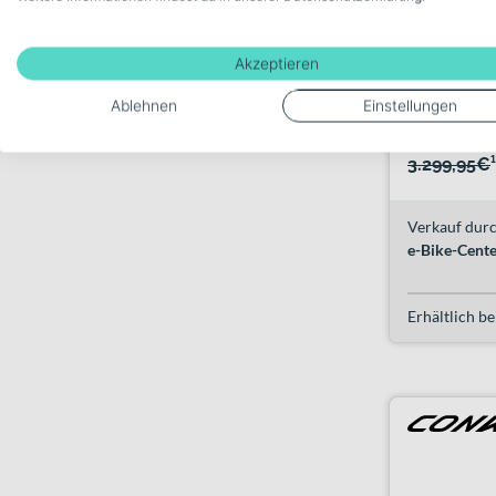
Akzeptieren
Conway Ca
shadowgre
Ablehnen
Einstellungen
3.299,95€
¹
Verkauf durc
e-Bike-Cent
Erhältlich be