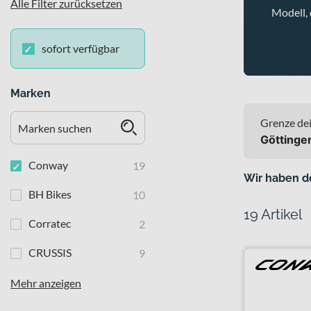
Alle Filter zurücksetzen
Modell, 
sofort verfügbar
Marken
Grenze dei
Göttinge
Conway
19
Wir haben d
BH Bikes
10
19 Artikel
Corratec
2
CRUSSIS
9
Mehr anzeigen