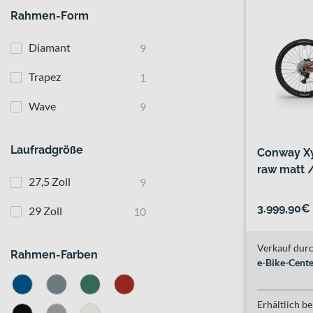
Rahmen-Form
Diamant
9
Trapez
1
Wave
9
Laufradgröße
Conway Xy
raw matt /
27,5 Zoll
9
3.999,90€
29 Zoll
10
Verkauf durc
Rahmen-Farben
e-Bike-Cent
Erhältlich be