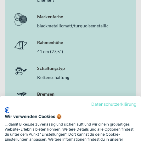
Markenfarbe
blackmetallicmatt/turquoisemetallic
Rahmenhöhe
41 cm (27,5")
Schaltungstyp
Kettenschaltung
Bremsen
Hydraulische Scheibenbremse
Datenschutzerklärung
Wir verwenden Cookies 🍪
Motor
... damit Bikes.de zuverlässig und sicher läuft und wir dir ein großartiges
BOSCH Mittelmotor Gen.4 Performance CX,
Website-Erlebnis bieten können. Weitere Details und alle Optionen findest
du unter dem Punkt "Einstellungen". Dort kannst du deine Cookie-
36 V, 250 W
Einstellungen anpassen. Weitere Informationen findest du in unserer