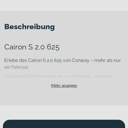
Beschreibung
Cairon S 2.0 625
Erlebe das Cairon S 2.0 625 von Conway – mehr als nur
ein Fahrrad.
Das Cairon S 2.0 625 ist mehr als nur ein Fahrrad – es ist Dein
zuverlässiger Partner für jede Tour. Die Diamant-Rahmenform und
Mehr anzeigen
die Farbe blackmetallicmatt/turquoisemetallic machen dieses
Modell einzigartig und unverwechselbar. Der leistungsstarke
BOSCH Mittelmotor Gen.4 Performance CX, 36 V, 250 W sorgt für
kraftvolle Unterstützung auf jeder Fahrt. Mit einer hydraulischen
Scheibenbremse und einer 9-Gang-Schaltung reist Du mit größter
Sicherheit und Komfort. Dieses Modell vereint Qualität und Stil auf
höchstem Niveau – perfekt für anspruchsvolle Fahrer.