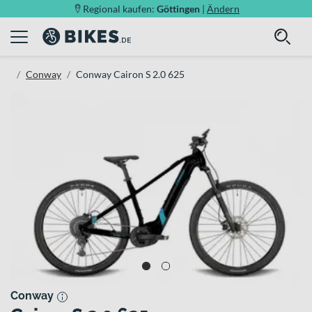
Regional kaufen:
Göttingen
|
Ändern
Conway
Conway Cairon S 2.0 625
Conway