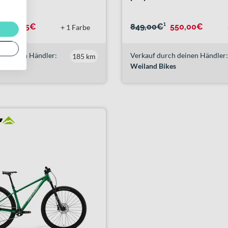
¹
811,85€
849,00€
¹
550,00€
+ 1 Farbe
h deinen Händler:
Verkauf durch deinen Händler:
185 km
nner
Weiland Bikes