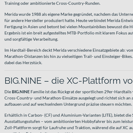
Training oder ambitionierte Cross-Country-Runden.
Merida wurde 1988 als eigene Marke gegründet, nachdem das Untern
für andere Hersteller produziert hatte. Heute verbindet Merida Entwi
Fertigung in Asien und betont bei vielen Mountainbikes bewusst die H
Ergebnis ist ein breit aufgestelltes MTB-Portfolio mit klarem Fokus
und sorgfältige Verarbeitung.
Im Hardtail-Bereich deckt Merida verschiedene Einsatzgebiete ab: v
Marathon-Distanzen bis hin zu vielseitigen Trail- und Einsteiger-Bikes
dabei das Herzstück.
BIG.NINE – die XC-Plattform v
Die
BIG.NINE
Familie ist das Rückgrat der sportlichen 29er-Hardtails 
Cross-Country- und Marathon-Einsätze ausgelegt und richtet sich an all
aufbauen und auf wechselndem Untergrund präzise steuern möchten.
Erhältlich in Carbon- (CF) und Aluminium-Varianten (LITE), bietet die 
Ausstattungsstufen – vom ambitionierten Hobbyfahrer bis zum leistun
Zoll-Plattform sorgt für Laufruhe und Traktion, während die auf XC au