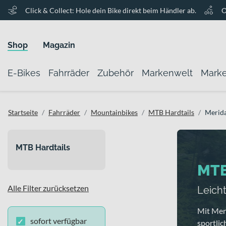
Click & Collect: Hole dein Bike direkt beim Händler ab.
O
Shop
Magazin
E-Bikes
Fahrräder
Zubehör
Markenwelt
Mark
Startseite
Fahrräder
Mountainbikes
MTB Hardtails
Merid
MTB Hardtails
MTB
Alle Filter zurücksetzen
Leicht
Mit Mer
sofort verfügbar
sportlic