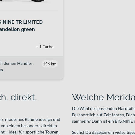
G.NINE TR LIMITED
andelion green
+ 1 Farbe
h deinen Händler:
156 km
es
h, direkt,
Welche Merida 
Die Wahl des passenden Hardtails
Du sportlich auf Zeit fahren, Di
ienz, modernes Rahmendesign und
sammeln? Dann ist ein BIG.NINE m
u von einem besonders direkten
 – ideal für sportliche Touren,
Suchst Du dagegen ein vielseitiges