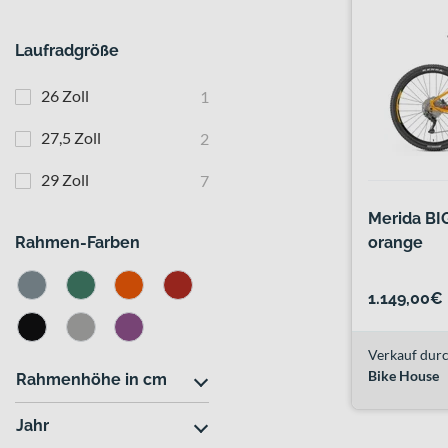
Laufradgröße
26 Zoll
1
27,5 Zoll
2
29 Zoll
7
Merida BI
Rahmen-Farben
orange
1.149,00€
Verkauf durc
Bike House
Rahmenhöhe in cm
Jahr