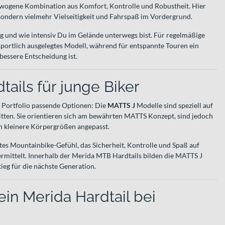
ewogene Kombination aus Komfort, Kontrolle und Robustheit. Hier
 sondern vielmehr Vielseitigkeit und Fahrspaß im Vordergrund.
g und wie intensiv Du im Gelände unterwegs bist. Für regelmäßige
 sportlich ausgelegtes Modell, während für entspannte Touren ein
 bessere Entscheidung ist.
ails für junge Biker
Portfolio passende Optionen: Die
MATTS J
Modelle sind speziell auf
tten. Sie orientieren sich am bewährten MATTS Konzept, sind jedoch
n kleinere Körpergrößen angepasst.
es Mountainbike-Gefühl, das Sicherheit, Kontrolle und Spaß auf
ermittelt. Innerhalb der Merida MTB Hardtails bilden die MATTS J
ieg für die nächste Generation.
ein Merida Hardtail bei