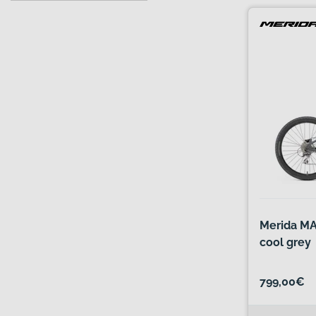
Merida MA
cool grey
799,00€