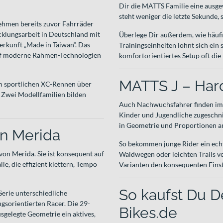
Dir die MATTS Familie eine ausg
steht weniger die letzte Sekunde,
ehmen bereits zuvor Fahrräder
cklungsarbeit in Deutschland mit
Überlege Dir außerdem, wie häufi
erkunft „Made in Taiwan“. Das
Trainingseinheiten lohnt sich ein
 auf moderne Rahmen-Technologien
komfortorientiertes Setup oft die
MATTS J – Hardt
om sportlichen XC-Rennen über
. Zwei Modellfamilien bilden
Auch Nachwuchsfahrer finden im 
Kinder und Jugendliche zugeschni
in Geometrie und Proportionen a
on Merida
So bekommen junge Rider ein echt
von Merida. Sie ist konsequent auf
Waldwegen oder leichten Trails v
e, die effizient klettern, Tempo
Varianten den konsequenten Einst
So kaufst Du D
Serie unterschiedliche
gsorientierten Racer. Die 29-
Bikes.de
sgelegte Geometrie ein aktives,