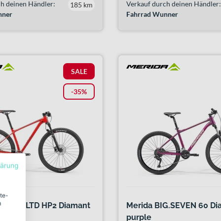
h deinen Händler:
Verkauf durch deinen Händler:
185 km
nner
Fahrrad Wunner
SALE
-35%
lärung
ite-
m
G.NINE LTD HP2 Diamant
Merida BIG.SEVEN 60 Dia
e red
purple