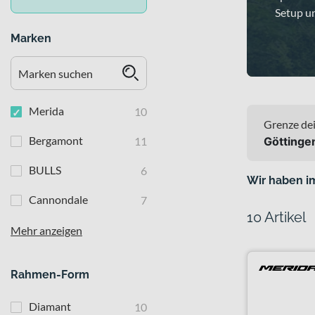
Setup un
Marken
Merida
10
Grenze dei
Bergamont
11
Göttinge
BULLS
6
Wir haben i
Cannondale
7
10 Artikel
Mehr anzeigen
Rahmen-Form
Diamant
10