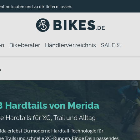
nline kaufen und zu dir liefern lassen.
en
Bikeberater
Händlerverzeichnis
SALE %
a
 Hardtails von Merida
e Hardtails für XC, Trail und Alltag
ida erlebst Du moderne Hardtail-Technologie für
he Trails und schnelle XC-Runden. Finde Dein passendes