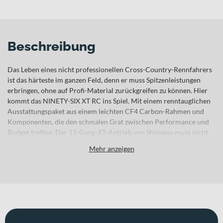
Beschreibung
Das Leben eines nicht professionellen Cross-Country-Rennfahrers
ist das härteste im ganzen Feld, denn er muss Spitzenleistungen
erbringen, ohne auf Profi-Material zurückgreifen zu können. Hier
kommt das NINETY-SIX XT RC ins Spiel. Mit einem renntauglichen
Ausstattungspaket aus einem leichten CF4 Carbon-Rahmen und
Komponenten, die den schmalen Grat zwischen Performance und
Budget treffen. Der 12-Gang-XT-Antrieb von Shimano muss nicht
vorgestellt werden, während die bewährte 32SC-Federgabel und
Mehr anzeigen
der Float-Dämpfer von Fox mit 100 mm Federweg Runde um
Runde mitmachen. Die Konkurrenz wird sich ärgern, dich nur von
hinten zu sehen. Das NINETY-SIX ist die neue und aufregende
Reinkarnation unserer ehemaligen weltcuperprobten XC- und
Marathon-Maschine. Es hat die Race-Gene und den Vorwärtsdrang
des alten NINETY-SIX geerbt und kombiniert diese mit der Fähigkeit
sowie der absoluten Bereitschaft auch aktuelle, höchst