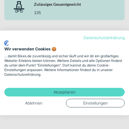
Zulässiges Gesamtgewicht
135
Mehr anzeigen
Datenschutzerklärung
Wir verwenden Cookies 🍪
... damit Bikes.de zuverlässig und sicher läuft und wir dir ein großartiges
Website-Erlebnis bieten können. Weitere Details und alle Optionen findest
We design. We test. We build.
du unter dem Punkt "Einstellungen". Dort kannst du deine Cookie-
Einstellungen anpassen. Weitere Informationen findest du in unserer
Entdecke MERIDA in
Datenschutzerklärung.
unserer Markenwelt
ENGINEERED FOR EVERY RIDE – FROM TOUR TO RACE.
Akzeptieren
Ablehnen
Einstellungen
Zur MERIDA Markenwelt