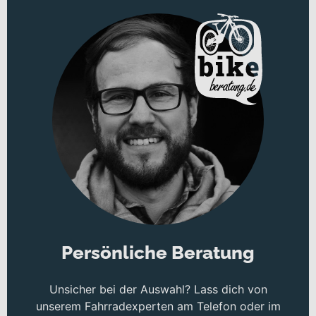
anspruchsvolle XC- und Marathon-Strecken zu meistern. Die
Carbon-Rahmenplattform und das P-FLEX-Fahrwerk sind die
perfekte Basis für ein spaßorientiertes, schnelles und trailliebendes
Full-Suspension-Bike. Das NINETY-SIX definiert, wie ein modernes
Cross-Country-Racebike sein sollte. Es kommt sowohl mit den
rauen Weltklasse-Rennstrecken zurecht, als auch mit Hyperspeed-
Kletterpassagen oder rasanten und waghalsigen Abfahrten. Für
diejenigen, die ein Cross-Country-Bike eher für Renneinsätze als
für Highspeed-Trailspaß suchen, bieten die RC-Modelle mit einer
100-mm-Federgabel etwas weniger Federweg vorne, schnell
rollende Reifen und eine leichtere Vorderradbremse.
Persönliche Beratung
Unsicher bei der Auswahl? Lass dich von
unserem Fahrradexperten am Telefon oder im