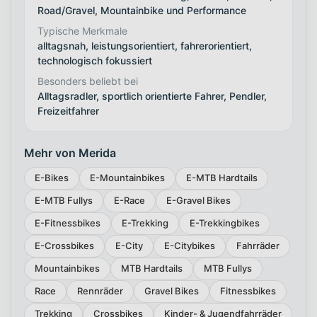
Road/Gravel, Mountainbike und Performance
Typische Merkmale
alltagsnah, leistungsorientiert, fahrerorientiert,
technologisch fokussiert
Besonders beliebt bei
Alltagsradler, sportlich orientierte Fahrer, Pendler,
Freizeitfahrer
Mehr von Merida
E-Bikes
E-Mountainbikes
E-MTB Hardtails
E-MTB Fullys
E-Race
E-Gravel Bikes
E-Fitnessbikes
E-Trekking
E-Trekkingbikes
E-Crossbikes
E-City
E-Citybikes
Fahrräder
Mountainbikes
MTB Hardtails
MTB Fullys
Race
Rennräder
Gravel Bikes
Fitnessbikes
Trekking
Crossbikes
Kinder- & Jugendfahrräder