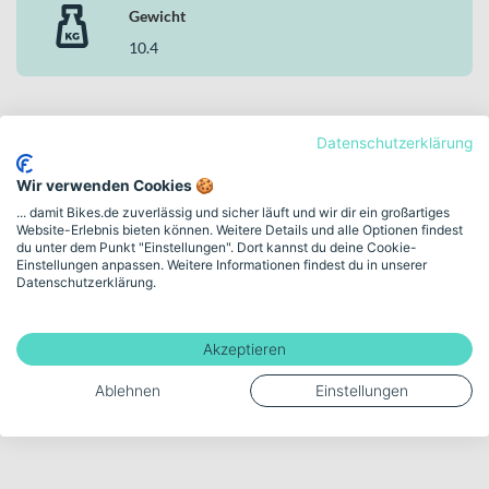
Gewicht
10.4
Mehr anzeigen
Datenschutzerklärung
Wir verwenden Cookies 🍪
... damit Bikes.de zuverlässig und sicher läuft und wir dir ein großartiges
Website-Erlebnis bieten können. Weitere Details und alle Optionen findest
We design. We test. We build.
du unter dem Punkt "Einstellungen". Dort kannst du deine Cookie-
Einstellungen anpassen. Weitere Informationen findest du in unserer
Entdecke MERIDA in
Datenschutzerklärung.
unserer Markenwelt
ENGINEERED FOR EVERY RIDE – FROM TOUR TO RACE.
Akzeptieren
Ablehnen
Einstellungen
Zur MERIDA Markenwelt