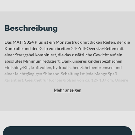
Beschreibung
Das MATTS J24 Plus ist ein Monstertruck mit dicken Reifen, der die
Kontrolle und den Grip von breiten 24-Zoll-Oversize-Reifen mit
einer Starrgabel kombiniert, die das zusätzliche Gewicht auf ein
absolutes Minimum reduziert. Dank unseres kinderspezifischen
Finishing-Kit, kraftvollen, hydraulischen Scheibenbremsen und
einer leichtgängigen Shimano-Schaltung ist jede Menge Spaß
garantiert. Geeignet für Körpergrößen von ca. 129 137 cm. Unsere
MATTS J Modelle wurde für die Heldinnen und Helden von morgen
Mehr anzeigen
entwickelt. Deshalb haben wir das gesamte Know-how, das wir bei
der Herstellung von Bikes für Erwachsene gesammelt haben, in
leichte, hochwertige Kinderfahrräder einfließen lassen. Wir
kombinieren erstklassige Komponenten, die speziell für die
Bedürfnisse von Kindern ausgewählt wurden, mit einem
Aluminium-Rahmen, der mit der gleichen Liebe zum Detail und der
gleichen Verarbeitungsqualität hergestellt wird, wie bei all unseren