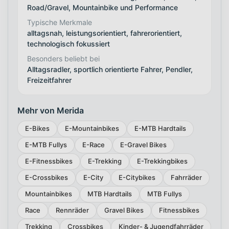
Road/Gravel, Mountainbike und Performance
Typische Merkmale
alltagsnah, leistungsorientiert, fahrerorientiert,
technologisch fokussiert
Besonders beliebt bei
Alltagsradler, sportlich orientierte Fahrer, Pendler,
Freizeitfahrer
Mehr von Merida
E-Bikes
E-Mountainbikes
E-MTB Hardtails
E-MTB Fullys
E-Race
E-Gravel Bikes
E-Fitnessbikes
E-Trekking
E-Trekkingbikes
E-Crossbikes
E-City
E-Citybikes
Fahrräder
Mountainbikes
MTB Hardtails
MTB Fullys
Race
Rennräder
Gravel Bikes
Fitnessbikes
Trekking
Crossbikes
Kinder- & Jugendfahrräder