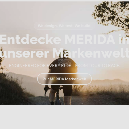
We design. We test. We build.
Entdecke MERIDA i
unserer Markenwel
ENGINEERED FOR EVERY RIDE – FROM TOUR TO RACE.
Zur MERIDA Markenwelt