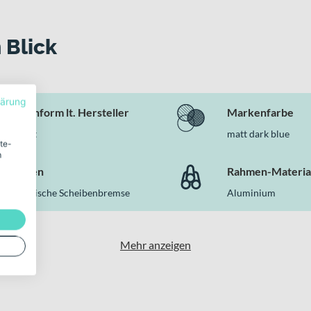
 Blick
lärung
Rahmenform lt. Hersteller
Markenfarbe
Diamant
matt dark blue
ite-
m
Bremsen
Rahmen-Materia
Hydraulische Scheibenbremse
Aluminium
Mehr anzeigen