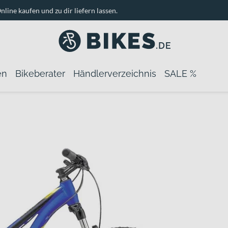
nline kaufen und zu dir liefern lassen.
en
Bikeberater
Händlerverzeichnis
SALE %