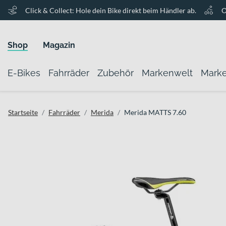
Click & Collect: Hole dein Bike direkt beim Händler ab.
O
Shop
Magazin
E-Bikes
Fahrräder
Zubehör
Markenwelt
Mark
Startseite
Fahrräder
Merida
Merida MATTS 7.60