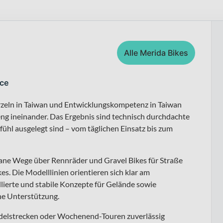
Alle Merida Bikes
nce
urzeln in Taiwan und Entwicklungskompetenz in Taiwan
eng ineinander. Das Ergebnis sind technisch durchdachte
efühl ausgelegt sind – vom täglichen Einsatz bis zum
bane Wege über Rennräder und Gravel Bikes für Straße
s. Die Modelllinien orientieren sich klar am
ollierte und stabile Konzepte für Gelände sowie
che Unterstützung.
endelstrecken oder Wochenend-Touren zuverlässig