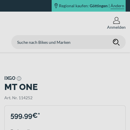
Regional kaufen:
Göttingen
|
Ändern
Anmelden
IXGO
MT ONE
Art. Nr. 114252
599,99€*