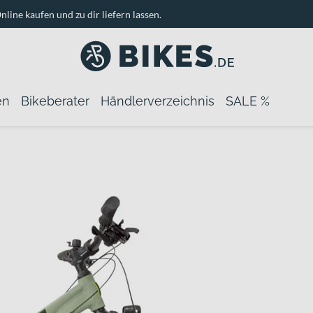
nline kaufen und zu dir liefern lassen.
en
Bikeberater
Händlerverzeichnis
SALE %