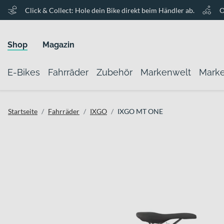
Click & Collect: Hole dein Bike direkt beim Händler ab.
O
Shop
Magazin
E-Bikes
Fahrräder
Zubehör
Markenwelt
Mark
Startseite
Fahrräder
IXGO
IXGO MT ONE