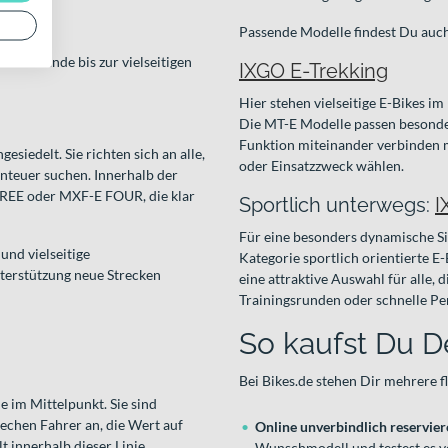
Passende Modelle findest Du auch 
en Gelände bis zur vielseitigen
IXGO E-Trekking
Hier stehen vielseitige E-Bikes i
Die MT-E Modelle passen besonder
Funktion miteinander verbinden m
siedelt. Sie richten sich an alle,
oder Einsatzzweck wählen.
nteuer suchen. Innerhalb der
HREE oder MXF-E FOUR, die klar
Sportlich unterwegs:
I
Für eine besonders dynamische Si
und vielseitige
Kategorie sportlich orientierte E
nterstützung neue Strecken
eine attraktive Auswahl für alle,
Trainingsrunden oder schnelle Pe
So kaufst Du D
Bei Bikes.de stehen Dir mehrere f
 im Mittelpunkt. Sie sind
rechen Fahrer an, die Wert auf
Online unverbindlich reservie
t innerhalb dieser Linie
Wunschmodell und testest es v