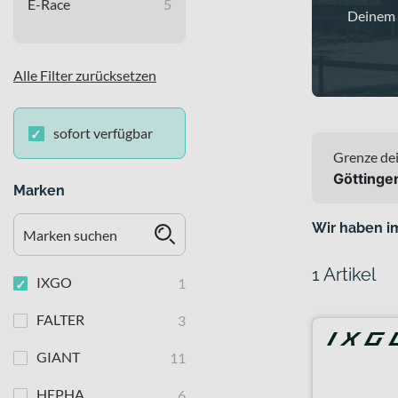
E-Race
5
Deinem A
Alle Filter zurücksetzen
sofort verfügbar
Grenze dei
Göttinge
Marken
Wir haben i
1 Artikel
IXGO
1
FALTER
3
GIANT
11
HEPHA
6