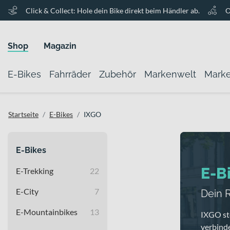
Click & Collect: Hole dein Bike direkt beim Händler ab.
O
Shop
Magazin
E-Bikes
Fahrräder
Zubehör
Markenwelt
Mark
Startseite
E-Bikes
IXGO
E-Bikes
E-B
E-Trekking
22
E-City
7
Dein R
E-Mountainbikes
13
IXGO ste
verbind