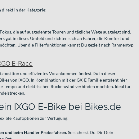
direkt in der Kategorie:
m Fokus, die auf ausgedehnte Touren und tägliche Wege ausgelegt sind.
s gut in dieses Umfeld und richten sich an Fahrer, die Komfort und
öchten. Über die Filterfunktionen kannst Du gezielt nach Rahmentyp
XGO E-Race
tzposition und effizientes Vorankommen findest Du in dieser
-Bikes von IXGO. In Kombination mit der GX-E Familie entsteht hier
 die Tempo und elektrischen Rückenwind verbinden möchten. Ideal für
ndelstrecken.
ein IXGO E-Bike bei Bikes.de
lexible Kaufoptionen zur Verfügung:
ren und beim Händler Probe fahren.
So sicherst Du Dir Dein
or Ort.