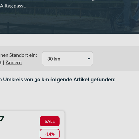
lltag passt.
nen Standort ein:
30 km
n
|
Ändern
m Umkreis von 30 km folgende Artikel gefunden:
SALE
-14%