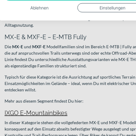
Einsatzbereiche
Ablehnen
Einstellungen
Die Welt der IXGO E-Bikes deckt mehrere Segmente ab – vom sportlich
Alltagsnutzung.
MX-E & MXF-E – E-MTB Fully
Die
MX-E
und
MXF-E
Modellfamilien sind im Bereich E-MTB | Fully ange
die auf anspruchsvollen Trails unterwegs sind oder echte Offroad-Abe
Linie findest Du unterschiedliche Ausstattungsvarianten wie MX-E T
als eigenständige Familien strukturiert sind.
Typisch für diese Kategorie ist die Ausrichtung auf sportliches Terrain 
Einsatzmöglichkeiten im Gelände – ideal, wenn Du mit elektrischer U
entdecken willst.
Mehr aus diesem Segment findest Du hier:
IXGO E-Mountainbikes
In dieser Kategorie stehen die vollgefederten MX-E und MXF-E Modelle
konsequent auf den Einsatz abseits befestigter Wege ausgelegt und sp
Kontrolle und Trail-Performance legen. Über Bikes.de kannst Du geziel