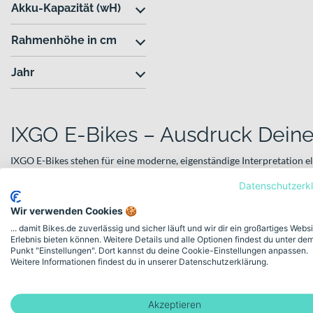
Akku-Kapazität (wH)
Rahmenhöhe in cm
Jahr
IXGO E-Bikes – Ausdruck Deiner
IXGO E-Bikes stehen für eine moderne, eigenständige Interpretation e
wird über das deutsche BIKE&CO Netzwerk entwickelt und vertrieben 
Datenschutzerk
unabhängigen Fachhandel verankert. Das Motto „Express Yourself“ br
geht: Dein Bike soll zu Deinem Stil, Deinem Alltag und Deinen Abente
Wir verwenden Cookies 🍪
... damit Bikes.de zuverlässig und sicher läuft und wir dir ein großartiges Webs
Durch die enge Verbindung zu einem Netzwerk unabhängiger Fachhän
Erlebnis bieten können. Weitere Details und alle Optionen findest du unter de
Produkt, sondern persönliche Ansprechpartner vor Ort. Gleichzeitig p
Punkt "Einstellungen". Dort kannst du deine Cookie-Einstellungen anpassen.
transparenter Verfügbarkeit und direktem Zugang zu verschiedenen M
Weitere Informationen findest du in unserer Datenschutzerklärung.
Ruhe informieren und anschließend beim Händler Probe fahren möch
Modellvielfalt für unterschiedl
Akzeptieren