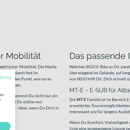
 Mobilität
Das passende I
lektrischer Mobilität. Die Marke
Welches IXGO E-Bike zu Dir passt
und ist damit fest im
überwiegend im Gelände, auf lang
lärung
ingt auf den Punkt, worum es
von IXGO hilft Dir, Dich schnell 
uern passen.
MT-E – E-SUB für Allta
ite-
dler bekommst Du nicht nur ein
Die
MT-E
Familie ist im Bereich E
m
rofitierst Du online von
erweiterten Tourenmöglichkeiten
odellen – ideal, wenn Du Dich in
interessant wie für längere Aus
test.
Wenn Du Komfort, Vielseitigkeit u
iche
Linie eine ausgewogene Lösung zw