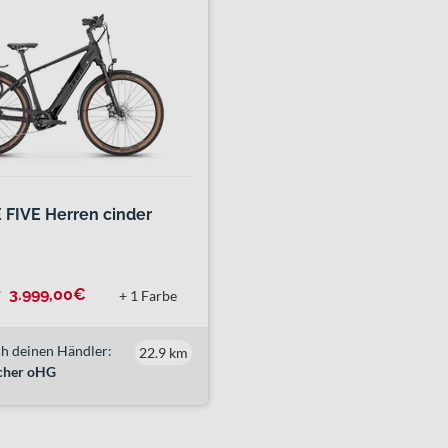
 FIVE Herren cinder
¹
3.999,00€
+ 1 Farbe
h deinen Händler:
22.9 km
scher oHG