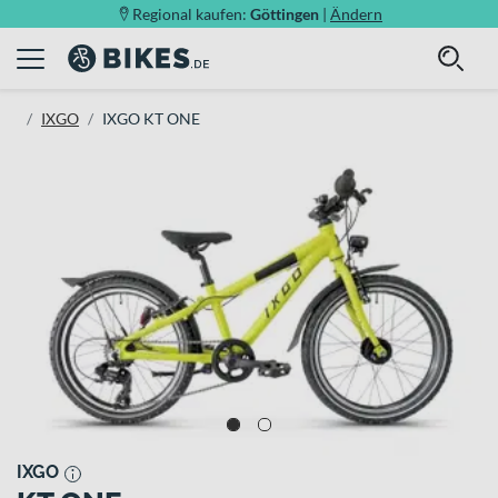
Regional kaufen:
Göttingen
|
Ändern
IXGO
IXGO KT ONE
IXGO