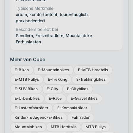
Typische Merkmale
urban, komfortbetont, tourentauglich,
praxisorientiert
Besonders beliebt bei
Pendlern, Freizeitradlern, Mountainbike-
Enthusiasten
Mehr von Cube
E-Bikes
E-Mountainbikes
E-MTB Hardtails
E-MTB Fullys
E-Trekking
E-Trekkingbikes
E-SUV Bikes
E-City
E-Citybikes
E-Urbanbikes
E-Race
E-Gravel Bikes
E-Lastenfahrräder
E-Kompakträder
Kinder- & Jugend-E-Bikes
Fahrräder
Mountainbikes
MTB Hardtails
MTB Fullys