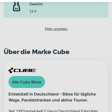
Cube zeigt hier, wie sich moderne Trail-Technik, geringes Gewicht
Gewicht
und robuste Ausstattung zu einem leistungsstarken Gesamtpaket
12.4
verbinden lassen – ideal für ambitionierte Fahrerinnen und Fahrer,
die auf technischen Strecken keine Kompromisse eingehen wollen.
Mehr anzeigen
Über die Marke Cube
Alle Cube Bikes
Entwickelt in Deutschland – Bikes für tägliche
Wege, Pendelstrecken und aktive Touren.
Seit 1993 entwickelt Cube in Deutschland Fahrräder