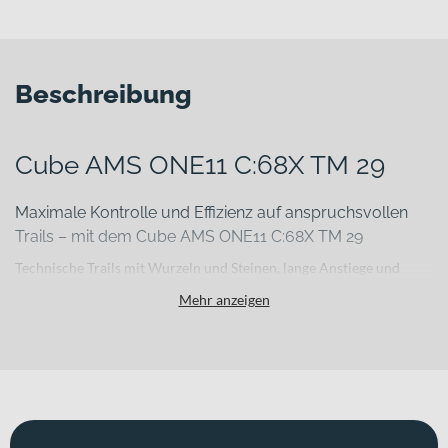
Beschreibung
Cube AMS ONE11 C:68X TM 29
Maximale Kontrolle und Effizienz auf anspruchsvollen
Trails – mit dem Cube AMS ONE11 C:68X TM 29
Technische Trails mit Wurzeln und Steinen, lange Anstiege und
fordernde Abfahrten verlangen nach einem Bike, das leicht, präzise
Mehr anzeigen
und kompromisslos leistungsfähig ist. Genau hier setzt das Cube
AMS ONE11 C:68X TM 29 an. Der hochwertige Carbonrahmen
sorgt für ein direktes Fahrgefühl und effiziente Kraftübertragung,
während das Gesamtgewicht von 12.4 kg spürbar zur Agilität
beiträgt. Erhältlich in „dustyolive´n´gold“, verbindet es Performance
mit einem markanten Auftritt.