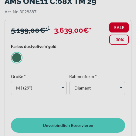
AMS ONE11 C:68X TM 29
Art. Nr. 3028387
SALE
5.199,00€*
¹
3.639,00€*
-30%
Farbe: dustyolive´n´gold
Größe *
Rahmenform *
M | (29")
Diamant
Unverbindlich Reservieren