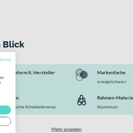
 Blick
lärung
Rahmenform lt. Hersteller
Markenfarbe
ite-
Gent
orange/schwarz
m
Bremsen
Rahmen-Materia
Hydraulische Scheibenbremse
Aluminium
Mehr anzeigen