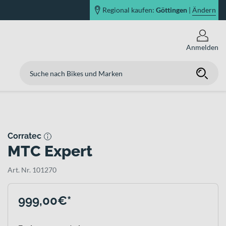
Regional kaufen:
Göttingen
|
Ändern
Anmelden
Corratec
MTC Expert
Art. Nr. 101270
999,00€*