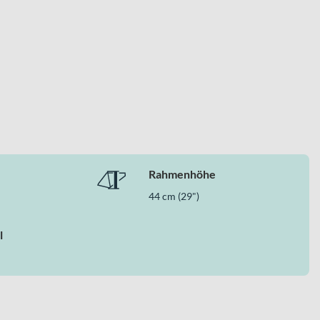
Rahmenhöhe
44 cm (29")
l