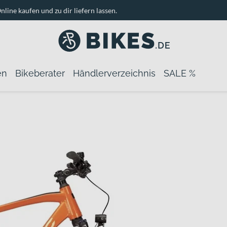
nline kaufen und zu dir liefern lassen.
en
Bikeberater
Händlerverzeichnis
SALE %