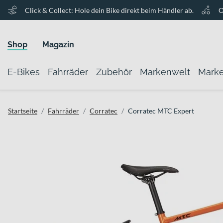
Click & Collect: Hole dein Bike direkt beim Händler ab.
O
Shop
Magazin
E-Bikes
Fahrräder
Zubehör
Markenwelt
Mark
Startseite
Fahrräder
Corratec
Corratec MTC Expert