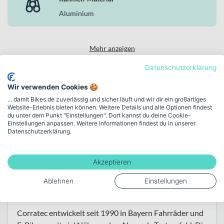
Aluminium
Mehr anzeigen
Datenschutzerklärung
Wir verwenden Cookies 🍪
Über die Marke Corratec
... damit Bikes.de zuverlässig und sicher läuft und wir dir ein großartiges
Website-Erlebnis bieten können. Weitere Details und alle Optionen findest
du unter dem Punkt "Einstellungen". Dort kannst du deine Cookie-
Einstellungen anpassen. Weitere Informationen findest du in unserer
Datenschutzerklärung.
Alle Corratec Bikes
Akzeptieren
Für Pendelstrecken, Stadtfahrten und sportliche
Ablehnen
Einstellungen
Touren – durchdacht entwickelt in Bayern.
Corratec entwickelt seit 1990 in Bayern Fahrräder und