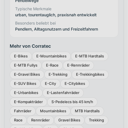
Pendelwege
Typische Merkmale
urban, tourentauglich, praxisnah entwickelt
Besonders beliebt bei
Pendlern, Alltagsnutzern und Freizeitfahrern
Mehr von Corratec
E-Bikes
E-Mountainbikes
E-MTB Hardtails
E-MTB Fullys
E-Race
E-Rennräder
E-Gravel Bikes
E-Trekking
E-Trekkingbikes
E-SUV Bikes
E-City
E-Citybikes
E-Urbanbikes
E-Lastenfahrräder
E-Kompakträder
S-Pedelecs bis 45 km/h
Fahrräder
Mountainbikes
MTB Hardtails
Race
Rennräder
Gravel Bikes
Trekking