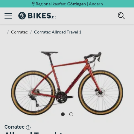
Regional kaufen:
Göttingen
|
Ändern
Corratec
Corratec Allroad Travel 1
Corratec