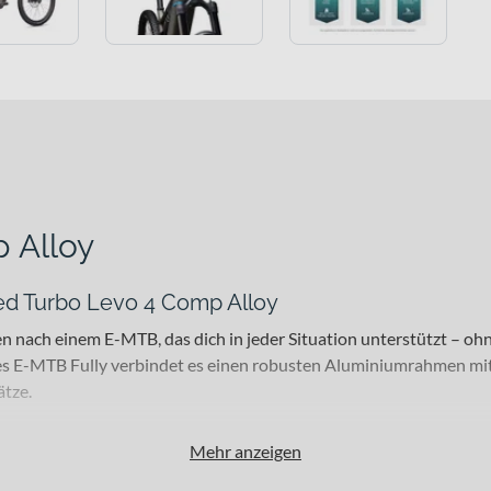
 Alloy
ed Turbo Levo 4 Comp Alloy
gen nach einem E-MTB, das dich in jeder Situation unterstützt – o
rkes E-MTB Fully verbindet es einen robusten Aluminiumrahmen m
ätze.
Mehr anzeigen
n und -Fahrer sowie technikaffine E-Mountainbike-Enthusiasten, d