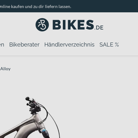
nline kaufen und zu dir liefern lassen.
en
Bikeberater
Händlerverzeichnis
SALE %
 Alloy