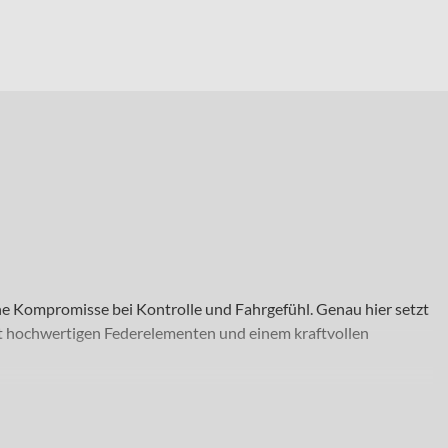
hne Kompromisse bei Kontrolle und Fahrgefühl. Genau hier setzt
it hochwertigen Federelementen und einem kraftvollen
ie lange Uphill-Passagen genauso lieben wie technische