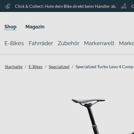
Click & Collect: Hole dein Bike direkt beim Händler ab.
O
Shop
Magazin
E-Bikes
Fahrräder
Zubehör
Markenwelt
Mark
Startseite
E-Bikes
Specialized
Specialized Turbo Levo 4 Comp