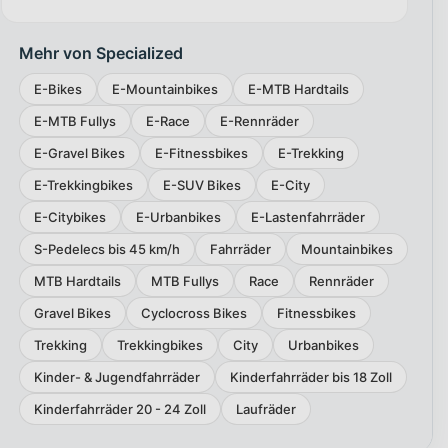
Mehr von Specialized
E-Bikes
E-Mountainbikes
E-MTB Hardtails
E-MTB Fullys
E-Race
E-Rennräder
E-Gravel Bikes
E-Fitnessbikes
E-Trekking
E-Trekkingbikes
E-SUV Bikes
E-City
E-Citybikes
E-Urbanbikes
E-Lastenfahrräder
S-Pedelecs bis 45 km/h
Fahrräder
Mountainbikes
MTB Hardtails
MTB Fullys
Race
Rennräder
Gravel Bikes
Cyclocross Bikes
Fitnessbikes
Trekking
Trekkingbikes
City
Urbanbikes
Kinder- & Jugendfahrräder
Kinderfahrräder bis 18 Zoll
Kinderfahrräder 20 - 24 Zoll
Laufräder