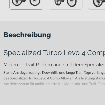
Beschreibung
Specialized Turbo Levo 4 Comp
Maximale Trail-Performance mit dem Specializ
Steile Anstiege, ruppige Downhills und lange Trail-Tage verlan
das Specialized Turbo Levo 4 Comp Alloy an. Als leistungssta
Antriebssystem für ambitionierte All-Mountain- und Trail-Eins
Für welche Einsätze eignet sich dieses Bike?
Dieses E-MTB Fully richtet sich an sportliche Trail-Fahrerinne