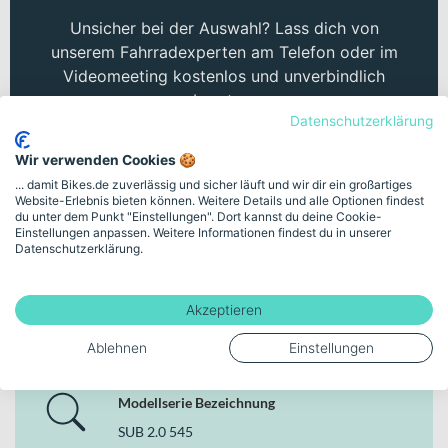
Unsicher bei der Auswahl? Lass dich von
unserem Fahrradexperten am Telefon oder im
Videomeeting kostenlos und unverbindlich
beraten.
Datenschutzerklärung
Kostenloses Beratungsgespräch buchen
Wir verwenden Cookies 🍪
... damit Bikes.de zuverlässig und sicher läuft und wir dir ein großartiges
Website-Erlebnis bieten können. Weitere Details und alle Optionen findest
du unter dem Punkt "Einstellungen". Dort kannst du deine Cookie-
Einstellungen anpassen. Weitere Informationen findest du in unserer
Datenschutzerklärung.
Deine Bike-Features auf einen
Akzeptieren
Blick
Ablehnen
Einstellungen
Modellserie Bezeichnung
SUB 2.0 545