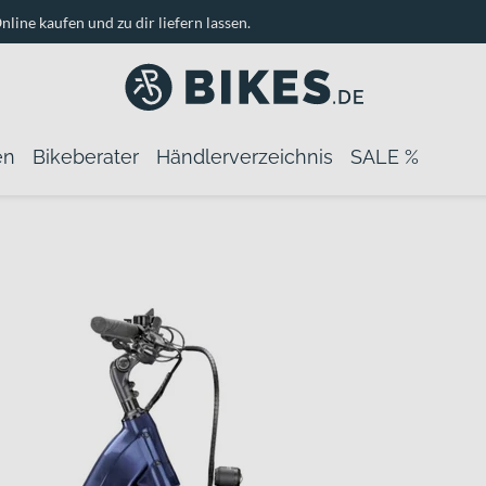
nline kaufen und zu dir liefern lassen.
en
Bikeberater
Händlerverzeichnis
SALE %