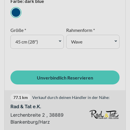
Farbe: dark blue
Größe *
Rahmenform *
45 cm (28")
Wave
Unverbindlich Reservieren
77.1 km
Verkauf durch deinen Händler in der Nähe:
Rad & Tat e.K.
Lerchenbreite 2 , 38889
Blankenburg/Harz