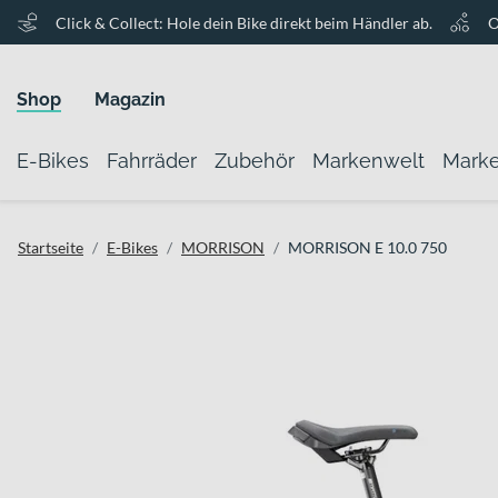
Click & Collect: Hole dein Bike direkt beim Händler ab.
O
Shop
Magazin
E-Bikes
Fahrräder
Zubehör
Markenwelt
Mark
Startseite
E-Bikes
MORRISON
MORRISON E 10.0 750