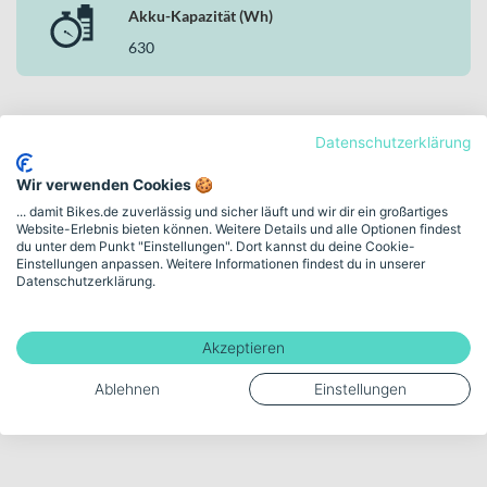
Akku-Kapazität (Wh)
630
Mehr anzeigen
Datenschutzerklärung
Wir verwenden Cookies 🍪
... damit Bikes.de zuverlässig und sicher läuft und wir dir ein großartiges
Website-Erlebnis bieten können. Weitere Details und alle Optionen findest
We design. We test. We build.
du unter dem Punkt "Einstellungen". Dort kannst du deine Cookie-
Einstellungen anpassen. Weitere Informationen findest du in unserer
Entdecke MERIDA in
Datenschutzerklärung.
unserer Markenwelt
ENGINEERED FOR EVERY RIDE – FROM TOUR TO RACE.
Akzeptieren
Ablehnen
Einstellungen
Zur MERIDA Markenwelt