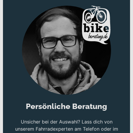
hast die Wahl zwischen einem voll integrierten Akku in drei
Ausführungen (750 Wh, 630 Wh & 504 Wh) oder einem sehr
preiswerten, teilintegrierten Akku mit 504 Wh. Alle Rahmen sind
mit leistungsstarken Shimano STEPS-Antrieben ausgestattet. Für
einige Modelle ist sogar der sportliche EP8-Antrieb erhältlich. Eine
niedrige Durchstiegshöhe bei allen Modellen erleichtert das Auf-
und Absteigen. Die verbaute Federgabel bietet stets optimale
Kontrolle, während leistungsstarke hydraulische Scheibenbremsen
für zuverlässige und kontrollierbare Bremskraft bei jeder
Witterung sorgen. Für zusätzlichen Grip und Komfort sind die
700C-Laufräder mit breiten 50-mm-Reifen ausgestattet.
Reflektierende Seitenstreifen erhöhen die Sicherheit bei schlechten
Lichtverhältnissen. Die intern verlegten Züge und Leitungen sorgen
für einen eleganten Look. Zudem bietet das maximale
Systemgewicht von 150 kg eine hohe Tragfähigkeit.
Persönliche Beratung
Unsicher bei der Auswahl? Lass dich von
unserem Fahrradexperten am Telefon oder im