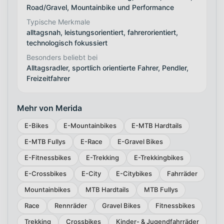
Road/Gravel, Mountainbike und Performance
Typische Merkmale
alltagsnah, leistungsorientiert, fahrerorientiert,
technologisch fokussiert
Besonders beliebt bei
Alltagsradler, sportlich orientierte Fahrer, Pendler,
Freizeitfahrer
Mehr von Merida
E-Bikes
E-Mountainbikes
E-MTB Hardtails
E-MTB Fullys
E-Race
E-Gravel Bikes
E-Fitnessbikes
E-Trekking
E-Trekkingbikes
E-Crossbikes
E-City
E-Citybikes
Fahrräder
Mountainbikes
MTB Hardtails
MTB Fullys
Race
Rennräder
Gravel Bikes
Fitnessbikes
Trekking
Crossbikes
Kinder- & Jugendfahrräder