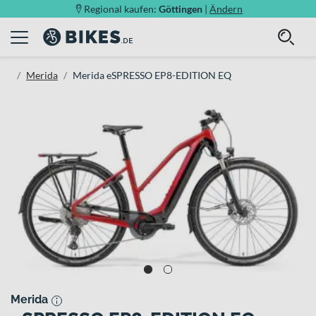
Regional kaufen:
Göttingen
|
Ändern
Merida
Merida eSPRESSO EP8-EDITION EQ
Merida