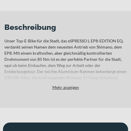
Beschreibung
Unser Top-E-Bike für die Stadt, das eSPRESSO L EP8-EDITION EQ,
verdankt seinen Namen dem neuesten Antrieb von Shimano, dem
EP8. Mit einem kraftvollen, aber gleichmäßig kontrollierten
Drehmoment von 85 Nm ist es der perfekte Partner für die Stadt,
egal ob beim Einkaufen, dem Weg zur Arbeit oder der
Entdeckungstour. Der leichte Aluminium-Rahmen beherbergt einen
630-Wh-Akku, die breit angelegte Shimano 11-Gang-Schaltung
macht kurzen Prozess mit Hügeln, und die leistungsstarken
Mehr anzeigen
hydraulischen Scheibenbremsen sorgen für eine konstante
Bremsleistung. Es ist komplett ausgestattet mit Schutzblechen,
Licht, einem Schloss sowie Seitenständer und einem Gepäckträger.
Sofort einsatzbereit und stets sicher unterwegs. Die eSPRESSO L
Modelle sind die perfekten Partner für die Stadt und bietet Komfort
und Funktionalität. Dank serienmäßiger Schutzbleche, Lichtanlage,
Schloss, Gepäckträger und Seitenständer bist du sofort startklar. Du