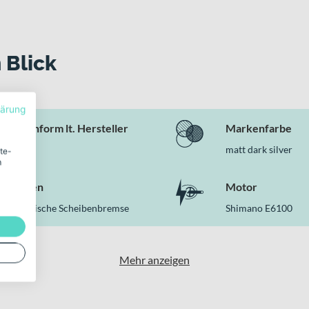
 Blick
lärung
Rahmenform lt. Hersteller
Markenfarbe
Wave
matt dark silver
ite-
m
Bremsen
Motor
Hydraulische Scheibenbremse
Shimano E6100
Mehr anzeigen