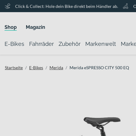
Click & Collect: Hole dein Bike direkt beim Händler ab.
O
Shop
Magazin
E-Bikes
Fahrräder
Zubehör
Markenwelt
Mark
Startseite
E-Bikes
Merida
Merida eSPRESSO CITY 500 EQ