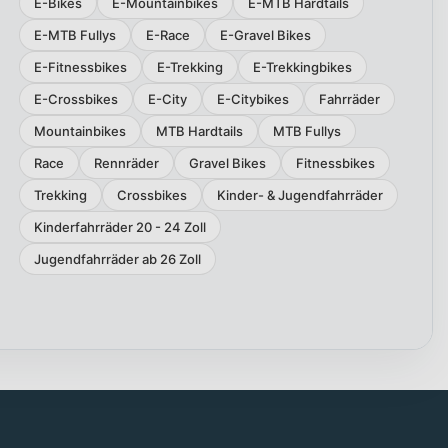
E-Bikes
E-Mountainbikes
E-MTB Hardtails
E-MTB Fullys
E-Race
E-Gravel Bikes
E-Fitnessbikes
E-Trekking
E-Trekkingbikes
E-Crossbikes
E-City
E-Citybikes
Fahrräder
Mountainbikes
MTB Hardtails
MTB Fullys
Race
Rennräder
Gravel Bikes
Fitnessbikes
Trekking
Crossbikes
Kinder- & Jugendfahrräder
Kinderfahrräder 20 - 24 Zoll
Jugendfahrräder ab 26 Zoll