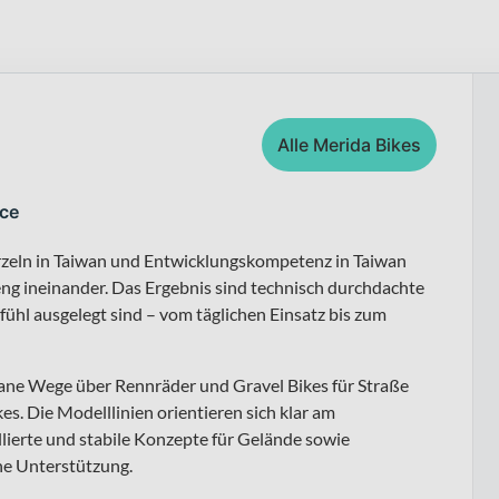
Alle Merida Bikes
nce
urzeln in Taiwan und Entwicklungskompetenz in Taiwan
eng ineinander. Das Ergebnis sind technisch durchdachte
efühl ausgelegt sind – vom täglichen Einsatz bis zum
bane Wege über Rennräder und Gravel Bikes für Straße
s. Die Modelllinien orientieren sich klar am
ollierte und stabile Konzepte für Gelände sowie
che Unterstützung.