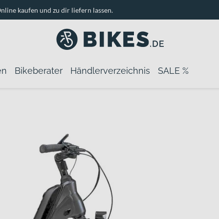
nline kaufen und zu dir liefern lassen.
en
Bikeberater
Händlerverzeichnis
SALE %