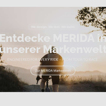
We design. We test. We build.
Entdecke MERIDA i
unserer Markenwel
ENGINEERED FOR EVERY RIDE – FROM TOUR TO RACE.
Zur MERIDA Markenwelt