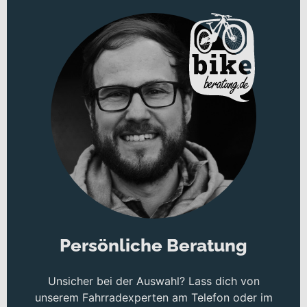
Geometrie und einer sehr praktischen Rahmenform mit niedrigem
Durchstieg. Ein leistungsstarker und geschmeidiger Shimano-
Antrieb ist nahtlos in den Aluminium-Rahmen integriert, während
eine Federgabel und großvolumige Reifen für Komfort und
Sicherheit sorgen. Mit serienmäßigen Schutzblechen, Gepäckträger,
Lichtanlage, Schloss und Seitenständer sowie reichweitenstarken
Akkus (630 Wh oder 750 Wh) bekommst du beim eBIG.TOUR das
Beste aus zwei Welten.
Persönliche Beratung
Unsicher bei der Auswahl? Lass dich von
unserem Fahrradexperten am Telefon oder im