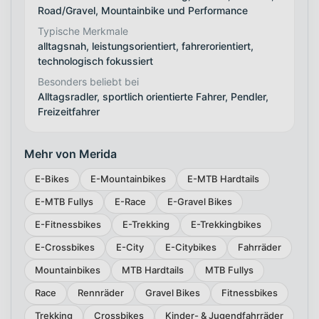
Road/Gravel, Mountainbike und Performance
Typische Merkmale
alltagsnah, leistungsorientiert, fahrerorientiert,
technologisch fokussiert
Besonders beliebt bei
Alltagsradler, sportlich orientierte Fahrer, Pendler,
Freizeitfahrer
Mehr von Merida
E-Bikes
E-Mountainbikes
E-MTB Hardtails
E-MTB Fullys
E-Race
E-Gravel Bikes
E-Fitnessbikes
E-Trekking
E-Trekkingbikes
E-Crossbikes
E-City
E-Citybikes
Fahrräder
Mountainbikes
MTB Hardtails
MTB Fullys
Race
Rennräder
Gravel Bikes
Fitnessbikes
Trekking
Crossbikes
Kinder- & Jugendfahrräder