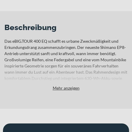
Beschreibung
Das eBIG.TOUR 400 EQ schafft es urbane Zweckmäßigkeit und
Erkundungsdrang zusammenzubringen. Der neueste Shimano EP8-
Antrieb unterstützt sanft und kraftvoll, wann immer benötigt.
Großvolumige Reifen, eine Federgabel und eine vom Mountainbike
inspirierte Geometrie sorgen für ein souveränes Fahrverhalten
wann immer du Lust auf ein Abenteuer hast. Das Rahmendesign mit
komfortablem Durchstieg und integriertem 630-Wh-Akku sowie
die umfangreiche Serienausstattung mit Schutzblechen und
Mehr anzeigen
Lichtanlage decken auch alltägliche Ansprüche perfekt ab. Damit
musst du keine Kompromisse eingehen. Schließen sich
Zweckmäßigkeit und Begeisterung gegenseitig aus? Wir sehen das
nicht so und das eBIG.TOUR schon gar nicht. Der zuverlässige
Alltagsbegleiter für den Weg zur Arbeit entführt dich auch gerne zu
großen Abenteuern abseits befestigter Pfade dank einer
gelungenen Kombination aus einer vom Mountainbike inspirierten