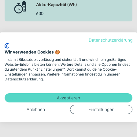
Akku-Kapazität (Wh)
630
Mehr anzeigen
Datenschutzerklärung
Wir verwenden Cookies 🍪
... damit Bikes.de zuverlässig und sicher läuft und wir dir ein großartiges
Website-Erlebnis bieten können. Weitere Details und alle Optionen findest
We design. We test. We build.
du unter dem Punkt "Einstellungen". Dort kannst du deine Cookie-
Einstellungen anpassen. Weitere Informationen findest du in unserer
Entdecke MERIDA in
Datenschutzerklärung.
unserer Markenwelt
ENGINEERED FOR EVERY RIDE – FROM TOUR TO RACE.
Akzeptieren
Ablehnen
Einstellungen
Zur MERIDA Markenwelt