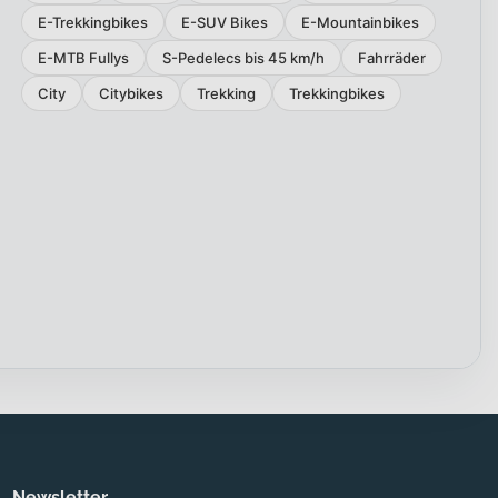
E-Trekkingbikes
E-SUV Bikes
E-Mountainbikes
E-MTB Fullys
S-Pedelecs bis 45 km/h
Fahrräder
City
Citybikes
Trekking
Trekkingbikes
Newsletter