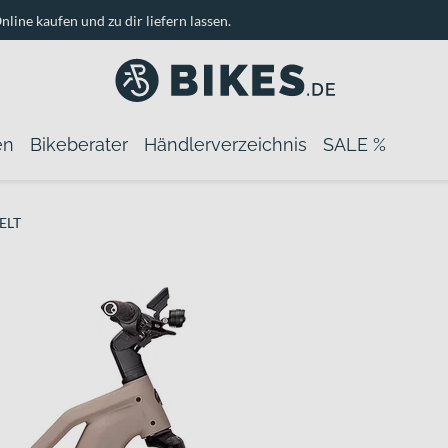
nline kaufen und zu dir liefern lassen.
en
Bikeberater
Händlerverzeichnis
SALE %
ELT