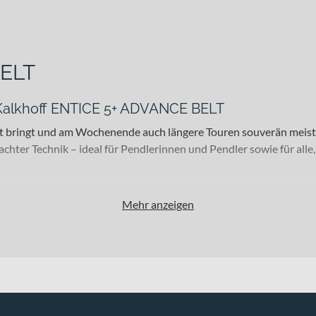
BELT
s Kalkhoff ENTICE 5+ ADVANCE BELT
 Stadt bringt und am Wochenende auch längere Touren souverän m
hter Technik – ideal für Pendlerinnen und Pendler sowie für all
Mehr anzeigen
stützt dich dieses E-Bike bei alltäglichen Pendel- und Stadtfahrt
dlichstes Terrain. In Verbindung mit der SR Suntour Mobie34 Fed
s Bike in den Rahmenformen Diamant, Trapez und Wave, sodass du 
halten sorgen die Schwalbe Smart Sam Black Reflex 57-622 Reifen 