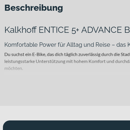
Beschreibung
Kalkhoff ENTICE 5+ ADVANCE 
Komfortable Power für Alltag und Reise – da
Du suchst ein E-Bike, das dich täglich zuverlässig durch die
leistungsstarke Unterstützung mit hohem Komfort und durchdac
möchten.
Für welche Einsätze eignet sich dieses Bike?
Als vielseitiges E-Trekking-Bike in der Ausrichtung E-SUV unter
Rahmen aus Aluminium bildet die stabile Basis für unterschie
schlechten Straßen und unbefestigten Wegen. Erhältlich ist da
und deinen Komfortansprüchen passt. Für ein sicheres Fahrver
Das Modell rollt mit Laufrädern in 29 Zoll.