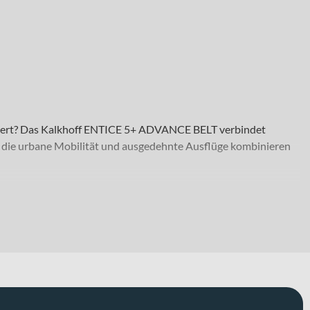
eistert? Das Kalkhoff ENTICE 5+ ADVANCE BELT verbindet
e, die urbane Mobilität und ausgedehnte Ausflüge kombinieren
en ebenso wie auf längeren Touren. Der leichte und robuste
ergabel mit 120 mm Federweg genießt du spürbaren Komfort auf
die Variante wählen kannst, die am besten zu deinem Fahrstil
vorne wie hinten.