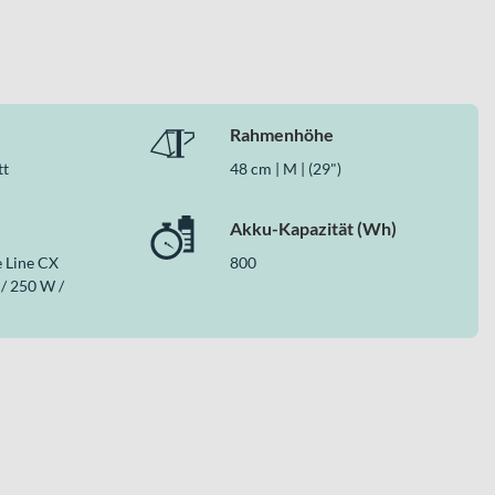
Rahmenhöhe
tt
48 cm | M | (29")
Akku-Kapazität (Wh)
 Line CX
800
 / 250 W /
fekte Balance aus Alltagstauglichkeit und
ates Riemenantrieb machen es zu einer starken Wahl für alle,