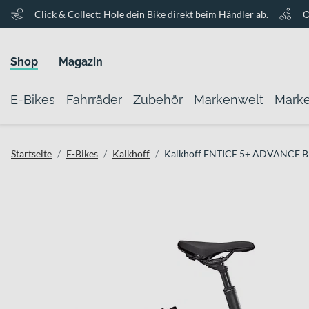
Click & Collect: Hole dein Bike direkt beim Händler ab.
O
Shop
Magazin
E-Bikes
Fahrräder
Zubehör
Markenwelt
Mark
Startseite
E-Bikes
Kalkhoff
Kalkhoff ENTICE 5+ ADVANCE B