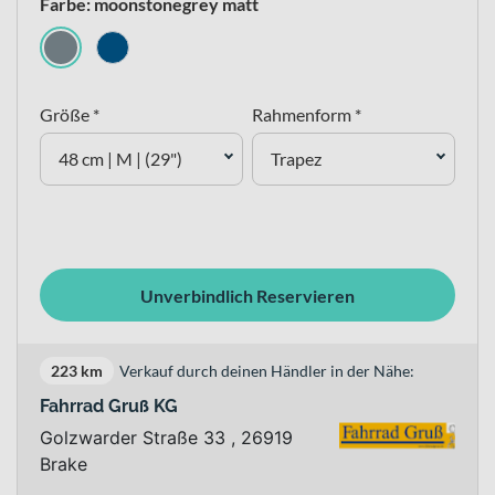
Farbe: moonstonegrey matt
Größe *
Rahmenform *
48 cm | M | (29")
Trapez
Unverbindlich Reservieren
223 km
Verkauf durch deinen Händler in der Nähe:
Fahrrad Gruß KG
Golzwarder Straße 33 , 26919
Brake