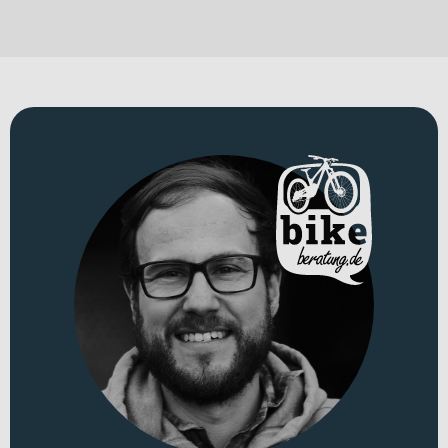
Konzentration und in schnellen Downhill-Passagen zählt absolute
Kontrolle. Genau hier setzt das
Cube Stereo Hybrid ONE44 HPC AT
800
an. Als leistungsstarkes E-MTB Fully verbindet es moderne
Antriebstechnologie mit hochwertigen Federelementen und
robuster Ausstattung – damit Du auf anspruchsvollen Trails und
alpinen Strecken souverän unterwegs bist.
Für welche Einsätze eignet sich dieses Bike?
Dieses E-Bike ist wie gemacht für Trail-Enthusiasten und
performance-orientierte E-Mountainbiker, die ein vielseitiges Bike
für sportliche Touren und technische Abfahrten suchen. Ob lange
Anstiege mit Motorunterstützung, verwinkelte Singletrails oder
anspruchsvolle Downhill-Passagen – das Rad entfaltet seine
Stärken besonders im Gelände. Als E-Mountainbike mit Laufrädern
in 27,5 und 29 Zoll bietet es Dir die Wahl zwischen
unterschiedlichen Fahreigenschaften je nach Vorliebe. Erhältlich ist
es in „carbon´n´gold“ und „actionteam“, wodurch auch optisch ein
markanter Auftritt garantiert ist.
Technisches Konzept und Systemintegration
Der Rahmen aus
Aluminium 6061
bildet die stabile Basis für