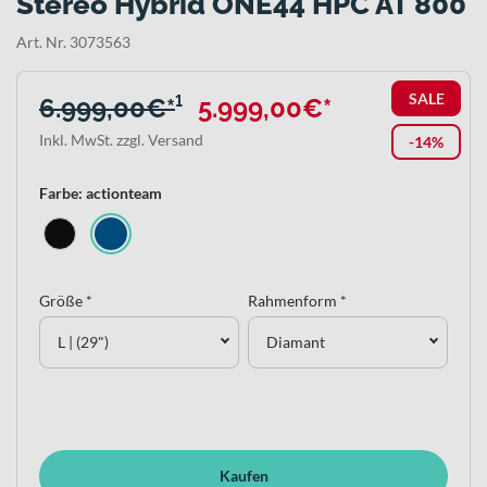
Stereo Hybrid ONE44 HPC AT 800
Art. Nr. 3073563
SALE
6.999,00€*
¹
5.999,00€*
Inkl. MwSt. zzgl. Versand
-14%
Farbe: actionteam
Größe *
Rahmenform *
L | (29")
Diamant
Kaufen