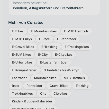
Besonders beliebt bei
Pendlern, Alltagsnutzern und Freizeitfahrern
Mehr von Corratec
E-Bikes
E-Mountainbikes
E-MTB Hardtails
E-MTB Fullys
E-Race
E-Rennräder
E-Gravel Bikes
E-Trekking
E-Trekkingbikes
E-SUV Bikes
E-City
E-Citybikes
E-Urbanbikes
E-Lastenfahrräder
E-Kompakträder
S-Pedelecs bis 45 km/h
Fahrräder
Mountainbikes
MTB Hardtails
Race
Rennräder
Gravel Bikes
Trekking
Trekkingbikes
City
Citybikes
Kinder- & Jugendfahrräder
Kinderfahrräder 20 - 24 Zoll