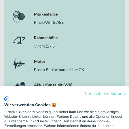
Motor, Akku und Display sind als aufeinander abgestimmtes Bosch-
System integriert und sorgen für eine harmonische Unterstützung
Markenfarbe
im gesamten Einsatzbereich dieses E-Trekkingbikes.
Black/White/Red
Deine Vorteile
Bosch Performance Line CX Motor für kraftvolle
Rahmenhöhe
Unterstützung
39 cm (27,5")
Bosch PowerTube 750Wh Akku mit 750 Wh für lange
Distanzen
SR Suntour Mobie25 AIR 100mm Federgabel mit 100 mm
Motor
Federweg für hohen Komfort
Bosch Performance Line CX
MAGURA MT Thirty 4/2 Piston 203/180mm Bremsanlage
für zuverlässige Verzögerung
Continental Race King 55-584 Reifen für sicheren Grip auf
Akku-Kapazität (Wh)
gemischten Strecken
750
Datenschutzerklärung
Wave-Rahmenform für bequemes Auf- und Absteigen im
Alltag
Wir verwenden Cookies 🍪
Gewicht
... damit Bikes.de zuverlässig und sicher läuft und wir dir ein großartiges
Warum dieses Bike in der Kategorie E-Trekkingbikes
Website-Erlebnis bieten können. Weitere Details und alle Optionen findest
26
überzeugt
du unter dem Punkt "Einstellungen". Dort kannst du deine Cookie-
Einstellungen anpassen. Weitere Informationen findest du in unserer