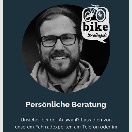
Als vielseitiges E-Trekkingbike ist dieses Bike ideal für deine tägliche
Mobilität und ausgedehnte Tourenfahrten. Ob du komfortabel zur
Arbeit pendelst, entspannte Stadt- und Wochenendtouren planst
oder längere Ausflüge auf wechselndem Untergrund unternehmen
möchtest – das Konzept richtet sich klar an erwachsene
Fahrerinnen und Fahrer, die auf Unterstützung, Komfort und
Zuverlässigkeit setzen. Die
Wave
-Rahmenform erleichtert dir das
Auf- und Absteigen und unterstreicht den alltagstauglichen
Charakter.
Ausgestattet ist das Bike mit Laufrädern in 27,5 Zoll. Optisch hast
du die Wahl zwischen „Black/White/Red“ und „Silver/Cool
Gray/Red“, die den dynamischen Auftritt des E-Trekkingbikes
unterstreichen.
Technisches Konzept und Systemintegration
Persönliche Beratung
Für hohen Fahrkomfort sorgt die
SR Suntour Mobie25 AIR 100mm
Federgabel mit 100 mm Federweg. Sie gleicht Unebenheiten auf
Unsicher bei der Auswahl? Lass dich von
Asphalt und gemischten Strecken spürbar aus und unterstützt eine
unserem Fahrradexperten am Telefon oder im
angenehme, kontrollierte Fahrweise auf längeren Distanzen. In