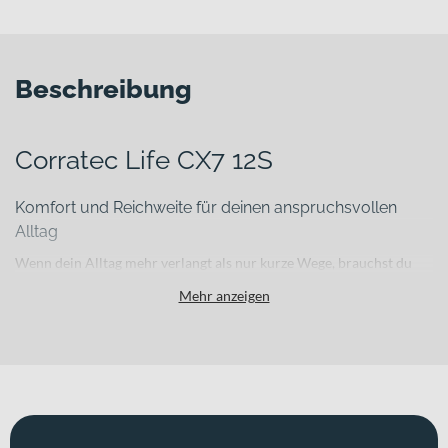
Beschreibung
Corratec Life CX7 12S
Komfort und Reichweite für deinen anspruchsvollen
Alltag
Wenn dein Alltag mehr verlangt als nur kurze Wege, brauchst du
ein E-Trekkingbike, das dich zuverlässig begleitet – zur Arbeit, durch
Mehr anzeigen
die Stadt und auf längeren Touren am Wochenende. Das
Corratec
Life CX7 12S
verbindet komfortorientierte Ausstattung mit einem
leistungsstarken Bosch-Antriebssystem und ist damit die richtige
Wahl für Pendler, Alltagsnutzer und Freizeitfahrer. Mit einem
Gewicht von 26 kg bietet es dir eine stabile Basis für vielfältige
Einsätze zwischen Asphalt und gemischten Straßen.
Für welche Einsätze eignet sich dieses Bike?