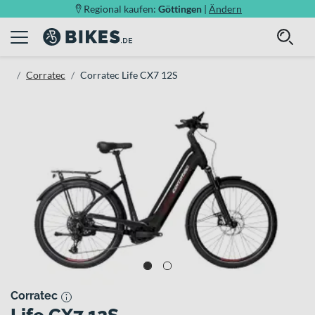
Regional kaufen:
Göttingen
|
Ändern
Corratec
Corratec Life CX7 12S
Corratec