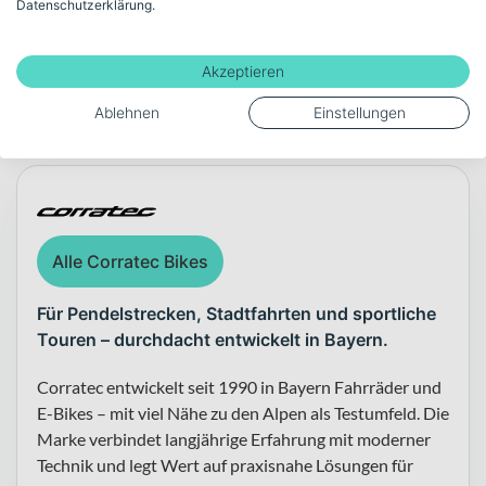
In der Kategorie
E-Trekkingbikes
zählt eine ausgewogene
Datenschutzerklärung.
Kombination aus Komfort, Reichweite und Kontrolle. Genau hier
Mehr anzeigen
spielt das Corratec seine Stärken aus: Mit 100 mm Federweg, dem
leistungsstarken Bosch-Antriebssystem und der hochwertigen
Akzeptieren
MAGURA Bremsanlage erhältst du ein durchdachtes Gesamtpaket
Ablehnen
Einstellungen
für Alltag und Tour. Das Corratec Life CX7 12S bietet dir damit eine
Über die Marke Corratec
solide, vielseitige Lösung für moderne Mobilität auf zwei Rädern.
Alle Corratec Bikes
Für Pendelstrecken, Stadtfahrten und sportliche
Touren – durchdacht entwickelt in Bayern.
Corratec entwickelt seit 1990 in Bayern Fahrräder und
E-Bikes – mit viel Nähe zu den Alpen als Testumfeld. Die
Marke verbindet langjährige Erfahrung mit moderner
Technik und legt Wert auf praxisnahe Lösungen für