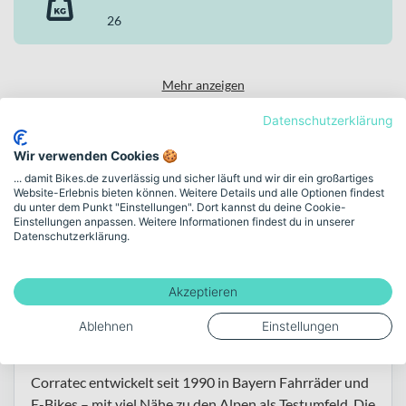
26
Mehr anzeigen
Datenschutzerklärung
Wir verwenden Cookies 🍪
Über die Marke Corratec
... damit Bikes.de zuverlässig und sicher läuft und wir dir ein großartiges
Website-Erlebnis bieten können. Weitere Details und alle Optionen findest
du unter dem Punkt "Einstellungen". Dort kannst du deine Cookie-
Einstellungen anpassen. Weitere Informationen findest du in unserer
Datenschutzerklärung.
Alle Corratec Bikes
Akzeptieren
Für Pendelstrecken, Stadtfahrten und sportliche
Ablehnen
Einstellungen
Touren – durchdacht entwickelt in Bayern.
Corratec entwickelt seit 1990 in Bayern Fahrräder und
E-Bikes – mit viel Nähe zu den Alpen als Testumfeld. Die