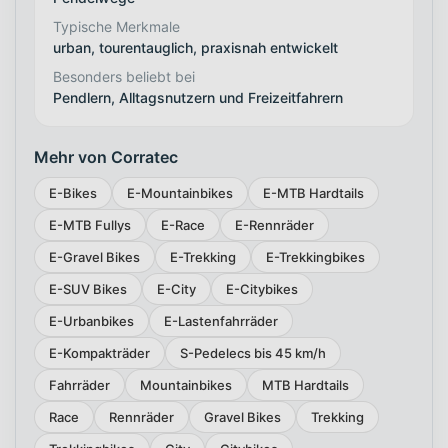
Typische Merkmale
urban, tourentauglich, praxisnah entwickelt
Besonders beliebt bei
Pendlern, Alltagsnutzern und Freizeitfahrern
Mehr von Corratec
E-Bikes
E-Mountainbikes
E-MTB Hardtails
E-MTB Fullys
E-Race
E-Rennräder
E-Gravel Bikes
E-Trekking
E-Trekkingbikes
E-SUV Bikes
E-City
E-Citybikes
E-Urbanbikes
E-Lastenfahrräder
E-Kompakträder
S-Pedelecs bis 45 km/h
Fahrräder
Mountainbikes
MTB Hardtails
Race
Rennräder
Gravel Bikes
Trekking