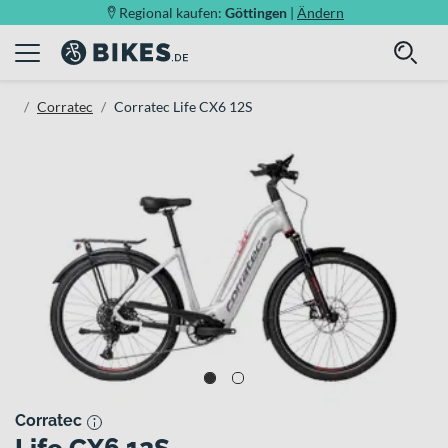
Regional kaufen:
Göttingen
|
Ändern
Corratec
Corratec Life CX6 12S
Corratec