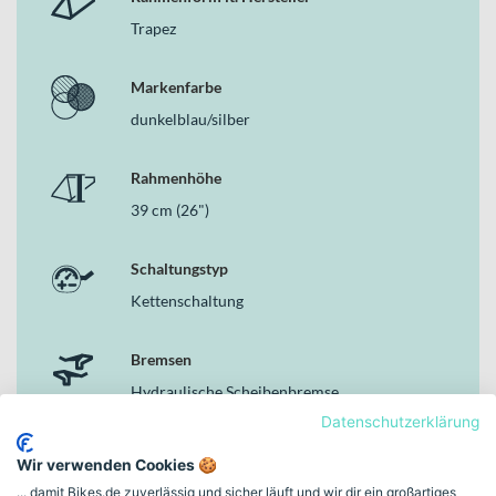
Trapez
Markenfarbe
dunkelblau/silber
Rahmenhöhe
39 cm (26")
Schaltungstyp
Kettenschaltung
Bremsen
Hydraulische Scheibenbremse
Datenschutzerklärung
Motor
Wir verwenden Cookies 🍪
Bosch Active Line Plus
... damit Bikes.de zuverlässig und sicher läuft und wir dir ein großartiges