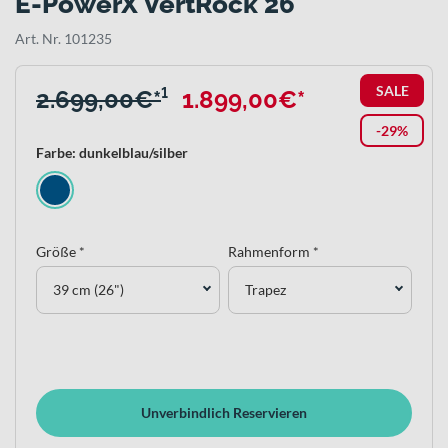
E-PowerX VertRock 26
Art. Nr. 101235
SALE
2.699,00€*
¹
1.899,00€*
-29%
Farbe: dunkelblau/silber
Größe *
Rahmenform *
39 cm (26")
Trapez
Unverbindlich Reservieren