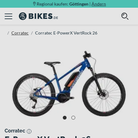
Regional kaufen:
Göttingen
|
Ändern
Corratec
Corratec E-PowerX VertRock 26
Corratec