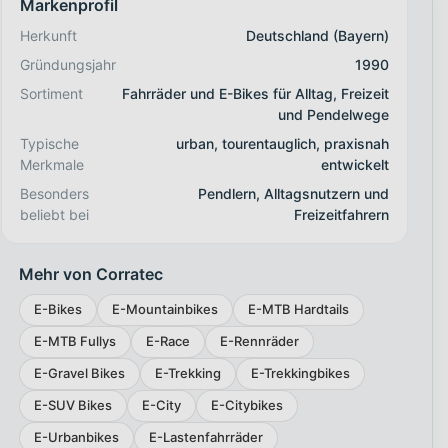
Markenprofil
Herkunft
Deutschland (Bayern)
Gründungsjahr
1990
Sortiment
Fahrräder und E-Bikes für Alltag, Freizeit
und Pendelwege
Typische
urban, tourentauglich, praxisnah
Merkmale
entwickelt
Besonders
Pendlern, Alltagsnutzern und
beliebt bei
Freizeitfahrern
Mehr von Corratec
E-Bikes
E-Mountainbikes
E-MTB Hardtails
E-MTB Fullys
E-Race
E-Rennräder
E-Gravel Bikes
E-Trekking
E-Trekkingbikes
E-SUV Bikes
E-City
E-Citybikes
E-Urbanbikes
E-Lastenfahrräder