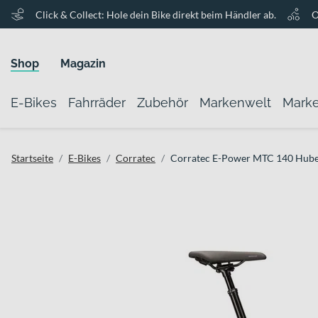
Click & Collect: Hole dein Bike direkt beim Händler ab.
O
Shop
Magazin
E-Bikes
Fahrräder
Zubehör
Markenwelt
Mark
Startseite
E-Bikes
Corratec
Corratec E-Power MTC 140 Hube