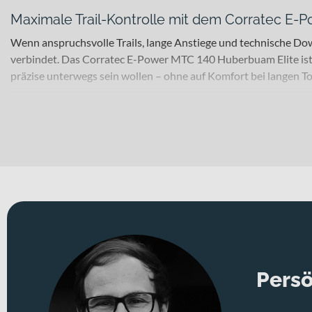
Maximale Trail-Kontrolle mit dem Corratec E
Wenn anspruchsvolle Trails, lange Anstiege und technische Do
verbindet. Das Corratec E-Power MTC 140 Huberbuam Elite ist ge
präzise unterwegs sein wollen – ohne auf Komfort bei langen To
Für welche Einsätze eignet sich dieses Bike?
Als E-MTB Fully ist dieses Bike ideal für technisch anspruchs
aus Aluminium 6061 bietet eine stabile Basis für sportliche 
mit 140 mm Federweg an der ROCK SHOX RECON SILVER RL 29" 1
Laufrädern in 29 Zoll. Erhältlich ist es in „brown/green“.
Technisches Konzept und Systemintegration
Das Fahrwerk kombiniert die ROCK SHOX RECON SILVER RL 
zum Untergrund und maximale Traktion auf wechselndem Terrai
dosierbare Bremsperformance – ein klarer Vorteil in steilen 
Persö
LINKGLIDE 9/10/11 SPEED Kette. Die SCHWALBE JOHNNY WATTS 6
KINDSHOCK RAGEi 30.9 125/150mm WESTY REMOTE Sattelstütz