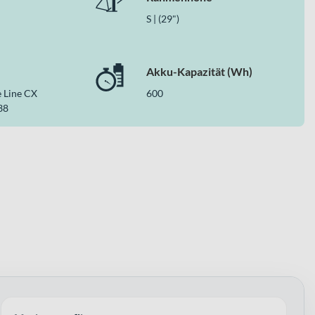
S | (29")
Akku-Kapazität (Wh)
 Line CX
600
38