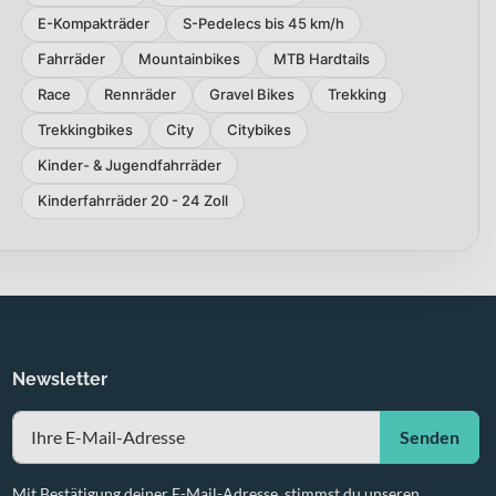
E-Kompakträder
S-Pedelecs bis 45 km/h
Fahrräder
Mountainbikes
MTB Hardtails
Race
Rennräder
Gravel Bikes
Trekking
Trekkingbikes
City
Citybikes
Kinder- & Jugendfahrräder
Kinderfahrräder 20 - 24 Zoll
Newsletter
Senden
Mit Bestätigung deiner E-Mail-Adresse, stimmst du unseren