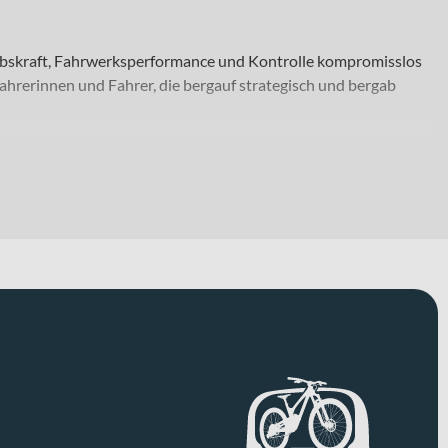
iebskraft, Fahrwerksperformance und Kontrolle kompromisslos
ahrerinnen und Fahrer, die bergauf strategisch und bergab
usgedehnte Endurance-Fahrten mit langen Etappen. Der Rahmen
gen Gesamtgewicht von 140 kg. Dank der ausgewogenen Geometrie
gen die Kontrolle. Ausgestattet ist das Bike mit
190x40mm Dämpfer und sorgt so für sensiblen Kontakt
 Piston vorne und hinten liefern kraftvolle und gut
-Kettenschaltung in Verbindung mit der SHIMANO CN-LG500
 Abrollverhalten. Zusätzlichen Trail-Komfort bietet die