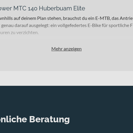
-Power MTC 140 Huberbuam Elite
wnhills auf deinem Plan stehen, brauchst du ein E-MTB, das Antr
nau darauf ausgelegt: ein vollgefedertes E-Bike für sportliche F
uren zu verzichten.
Mehr anzeigen
volles Trail-Fahren, All-Mountain-Touren im Mittelgebirge und a
Einsätze und hohe Belastungen – zugelassen bis zu einem zulässi
5x110mm 140mm Federgabel behältst du auch auf ruppigen Passa
29" 15x110mm 140mm Gabel mit einem SR SUNTOUR EDGE-X 2CR 
n. Die hydraulischen Scheibenbremsen vom Typ TEKTRO HD M535 4
Abfahrten. Für zuverlässige Kraftübertragung sorgt die 10-Gang
nliche Beratung
0-622 Reifen vorne und hinten verbinden Grip mit effizientem
e, die du bequem per Remote verstellen kannst.