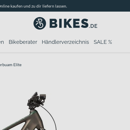
nline kaufen und zu dir liefern lassen.
en
Bikeberater
Händlerverzeichnis
SALE %
rbuam Elite