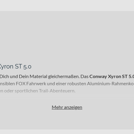
Xyron ST 5.0
n Dich und Dein Material gleichermaßen. Das
Conway Xyron ST 5.
ensiblen FOX Fahrwerk und einer robusten Aluminium-Rahmenkonstr
 oder sportlichen Trail-Abenteuern.
Mehr anzeigen
fahrer und Allround-Enthusiasten, die bergiges Gelände lieben un
 die Reserven, die Du für technische Trails, Mittelgebirge oder lan
epblue matt“ und „desert matt / black matt“ sowie weiteren Farbvar