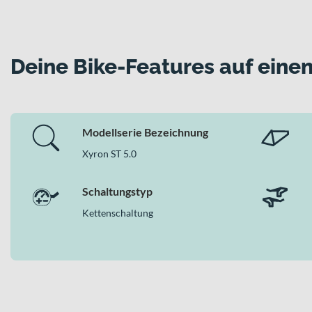
FOX „36 Rhythm“ Gabel und „Float Rhythm“ Dämpfer mit
Hydraulische TEKTRO SLATE EVO HD-M807 4/4-Kolben
12-Gang-Kettenschaltung mit SHIMANO Deore Kette
Robuster Aluminium-Rahmen mit 140 kg zulässigem Ges
Deine Bike-Features auf einen
Warum dieses Bike in der Kategorie E-MTB Ful
Als durchdachtes E-MTB Fully vereint das Bike die Leistungss
bedeutet das: maximale Kontrolle auf technischen Trails, sou
Modellserie Bezeichnung
MTB Fully erwartest.
Xyron ST 5.0
Schaltungstyp
Kettenschaltung