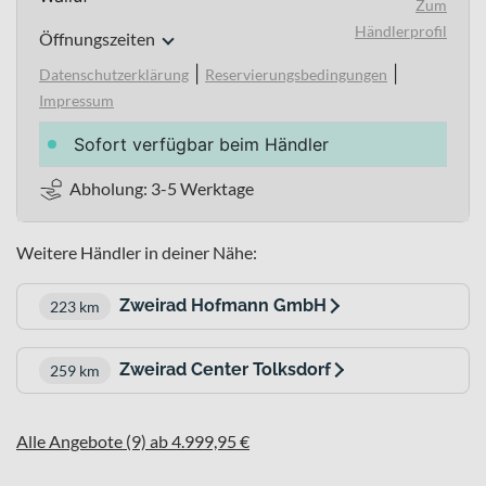
Zum
Händlerprofil
Öffnungszeiten
|
|
Datenschutzerklärung
Reservierungsbedingungen
Impressum
Sofort verfügbar beim Händler
Abholung: 3-5 Werktage
Weitere Händler in deiner Nähe:
Zweirad Hofmann GmbH
223 km
Zweirad Center Tolksdorf
259 km
Alle Angebote (9) ab 4.999,95 €