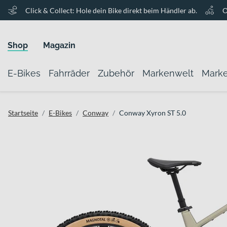
Click & Collect: Hole dein Bike direkt beim Händler ab.
O
Shop
Magazin
E-Bikes
Fahrräder
Zubehör
Markenwelt
Mark
Startseite
E-Bikes
Conway
Conway Xyron ST 5.0