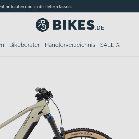
nline kaufen und zu dir liefern lassen.
en
Bikeberater
Händlerverzeichnis
SALE %