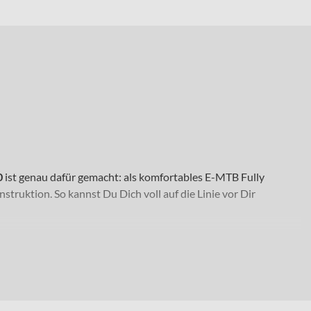
0
ist genau dafür gemacht: als komfortables E-MTB Fully
uktion. So kannst Du Dich voll auf die Linie vor Dir
d auch auf längeren Tagesausflügen nicht auf Unterstützung
ge Anstiege brauchst. Mit Laufrädern in 29 Zoll. Erhältlich ist
ianten.