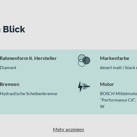
 jeweils 150 mm Federweg
 Scheibenbremsen
amtgewicht
 Blick
lys überzeugt
tärke des Bosch Systems mit dem sensiblen FOX Fahrwerk und ein
veräne Unterstützung am Berg und genügend Reserven für lange A
Rahmenform lt. Hersteller
Markenfarbe
Diamant
desert matt / black
Bremsen
Motor
Hydraulische Scheibenbremse
BOSCH Mittelmoto
"Performance CX", 
W
Mehr anzeigen