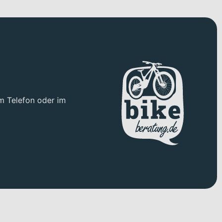
gelegt. Für Kontrolle im Gelände sorgt die
FOX "36 Rhythm"
 ideal, um Unebenheiten sauber zu schlucken und Traktion zu
r steile Anstiege und schnelle Abfahrten bietet. Die
TEKTRO
osierbare Verzögerung. Für Grip auf wechselndem Untergrund
 D1, 31,6 mm, 125 mm
Sattelstütze unterstützt Dich dabei,
m Telefon oder im
rstützt. Versorgt wird das System vom
BOSCH "Powertube
n Höhenmetern realistisch planbar. Über das
BOSCH "Kiox 400"