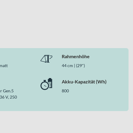
er hochwertigen Brems- und Schaltperformance. Für Dich
ll-Mountain-Touren – genau das, was Du von einem modernen E-
Rahmenhöhe
 matt
44 cm | (29")
Akku-Kapazität (Wh)
r Gen.5
800
36 V, 250