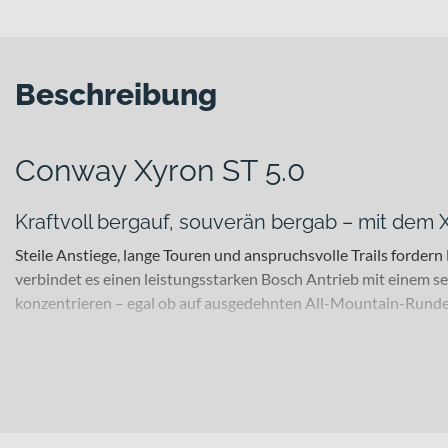
Beschreibung
Conway Xyron ST 5.0
Kraftvoll bergauf, souverän bergab – mit dem 
Steile Anstiege, lange Touren und anspruchsvolle Trails forder
verbindet es einen leistungsstarken Bosch Antrieb mit einem s
konzentrieren – egal ob auf ausgedehnten All-Mountain-Runden
Für welche Einsätze eignet sich dieses Bike?
Dieses E-Mountainbike richtet sich an anspruchsvolle Freizeit
verzichten möchten. Als vollgefedertes E-MTB bietet es Dir genau
das Bike in „graphit grey matt / black matt“, „alu raw matt / de