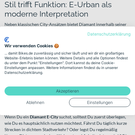
Stil trifft Funktion: E-Urban als
moderne Interpretation
Neben klassischen City-Ansätzen bietet Diamant innerhalb seiner
Urban- und E-Bike-Ausrichtung auch Modelle, die modernes
Datenschutzerklärung
Design mit funktionaler Technik verbinden. Diese Räder greifen die
europäische Designtradition der Marke auf und übertragen sie in
Wir verwenden Cookies 🍪
eine zeitgemäße, elektrische Mobilitätslösung für die Stadt.
... damit Bikes.de zuverlässig und sicher läuft und wir dir ein großartiges
Website-Erlebnis bieten können. Weitere Details und alle Optionen findest
Ein
Diamant E-City
ist damit nicht nur Fortbewegungsmittel,
du unter dem Punkt "Einstellungen". Dort kannst du deine Cookie-
sondern Teil Deines urbanen Lebensstils – praktisch, komfortabel
Einstellungen anpassen. Weitere Informationen findest du in unserer
Datenschutzerklärung.
und mit einem klaren Bezug zur traditionsreichen Marke Diamant.
Alle Diamant Bikes entdecken
Akzeptieren
Welche Diamant E-City Variante
Ablehnen
Einstellungen
passt zu Dir?
Wenn Du ein
Diamant E-City
suchst, solltest Du zuerst überlegen,
wie Du es hauptsächlich nutzen möchtest. Fährst Du täglich kurze
Strecken in dichtem Stadtverkehr? Oder legst Du regelmäßig