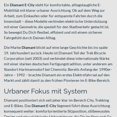
Ein
Diamant E-City
steht für komfortable, alltagstaugliche E-
Mobilität mit klarer urbaner Ausrichtung. Ob auf dem Weg zur
Arbeit, zum Einkaufen oder für entspannte Fahrten durch die
Innenstadt – diese Modelle verbinden elektrische Unterstützung
mit einer Geometrie, die speziell für den Stadtverkehr gedacht ist.
So bewegst Du Dich flexibel, effizient und mit einem sicheren
Fahrgefühl durch Deinen Alltag.
Die Marke
Diamant
blickt auf eine lange Geschichte bis ins späte
19. Jahrhundert zurück. Heute ist Diamant Teil der Trek Bicycle
Corporation (seit 2003) und verbindet diese internationale Stärke
mit einer starken deutschen Fertigungstradition, unter anderem am
Standort Hartmannsdorf bei Chemnitz. Bereits Anfang der 1990er-
Jahre – 1992 – brachte Diamant ein erstes Elektrofahrrad auf den
Markt und zählt damit zu den frühen Pionieren im E-Bike-Bereich.
Urbaner Fokus mit System
Diamant positioniert sich seit jeher klar im Bereich City, Trekking
und E-Bikes. Das
Diamant E-City
Segment führt diese Ausrichtung
konsequent weiter: komfortorientierte Sitzposition, stilbewusstes
Design und eine elektrische Unterstützung, die Dir im Stop-and-Go