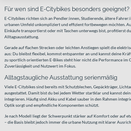
Für wen sind E-Citybikes besonders geeignet?
E-Citybikes richten sich an Pendler:innen, Studierende, ältere Fahrer:i
urbanen Umfeld unkompliziert und effizient fortbewegen möchten. A
Einkäufe transportierst oder mit Taschen unterwegs bist, profitierst 
Alltagsausstattung.
Gerade auf flachen Strecken oder leichten Anstiegen spielt die elektri
aus: Du bleibst flexibel, kommst entspannter an und kannst deine Kräft
zu sportlich orientierten E-Bikes steht hier nicht die Performance im
Zuverlässigkeit und Nutzwert im Fokus.
Alltagstaugliche Ausstattung serienmäßig
Viele E-Citybikes sind bereits mit Schutzblechen, Gepäckträger, Licht
ausgestattet. Damit bist du bei jedem Wetter startklar und kannst dein 
integrieren. Häufig sind Akku und Kabel sauber in den Rahmen integri
Optik sorgt und empfindliche Komponenten schützt.
Je nach Modell liegt der Schwerpunkt stärker auf Komfort oder auf
– die Basis bleibt jedoch immer die urbane Nutzung mit klarer Ausricht