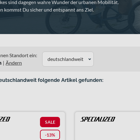
ikes sind dagegen wahre Wunder der urbanen Mobilität.
en kommst Du sicher und entspannt ans Ziel.
nen Standort ein:
deutschlandweit
n
|
Ändern
eutschlandweit folgende Artikel gefunden:
SALE
-13%