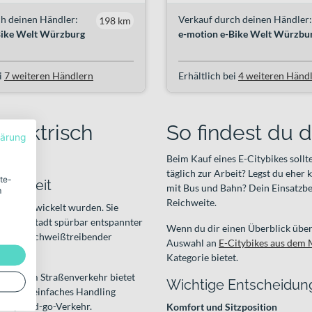
h deinen Händler:
Verkauf durch deinen Händler:
198 km
Bike Welt Würzburg
e-motion e-Bike Welt Würzbu
i
7 weiteren Händlern
Erhältlich bei
4 weiteren Händ
elektrisch
So findest du 
lärung
Beim Kauf eines E-Citybikes sollt
täglich zur Arbeit? Legst du eher
ite-
 Freizeit
mit Bus und Bahn? Dein Einsatzb
m
Reichweite.
nsatz entwickelt wurden. Sie
ch die Stadt spürbar entspannter
Wenn du dir einen Überblick über 
n. Statt schweißtreibender
Auswahl an
E-Citybikes aus dem 
telpunkt.
Kategorie bietet.
bersicht im Straßenverkehr bietet
Wichtige Entscheidung
ität und einfaches Handling
 Stop-and-go-Verkehr.
Komfort und Sitzposition