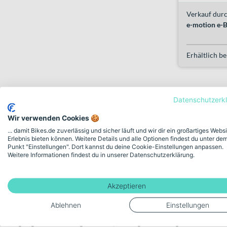
Verkauf durc
e-motion e-
Erhältlich be
E-Citybikes – komfortabel und 
Datenschutzerk
durch die Stadt
Wir verwenden Cookies 🍪
... damit Bikes.de zuverlässig und sicher läuft und wir dir ein großartiges Webs
Dein praktischer Begleiter für Alltag, Arbeit und
Erlebnis bieten können. Weitere Details und alle Optionen findest du unter de
Punkt "Einstellungen". Dort kannst du deine Cookie-Einstellungen anpassen.
E-Citybikes sind elektrische Fahrräder, die speziell für den urbanen Ei
Weitere Informationen findest du in unserer Datenschutzerklärung.
unterstützen dich beim Treten mit einem Motor und machen Wege dur
– egal ob zur Arbeit, zum Einkaufen oder zum Treffen mit Freund:inne
Anstrengung steht hier komfortable, alltagstaugliche Mobilität im Mit
Akzeptieren
Typisch für E-Citybikes ist eine aufrechte Sitzposition, die dir gute Ü
Ablehnen
Einstellungen
und Rücken sowie Handgelenke entlastet. Die Geometrie ist auf Stabil
ausgelegt – ideal für enge Straßen, Radwege und häufiges Anhalten im