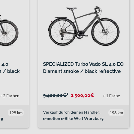
 4.0
SPECIALIZED Turbo Vado SL 4.0 EQ
 / black
Diamant smoke / black reflective
3.400,00€
¹
2.500,00€
+ 2 Farben
+ 1 Farbe
Verkauf durch deinen Händler:
198 km
198 km
rg
e-motion e-Bike Welt Würzburg