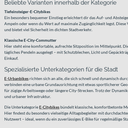
Beliebte Varianten innerhalb der Kategorie
Tiefeinsteiger-E-Citybikes
Ein besonders bequemer Einstieg erleichtert dir das Auf- und Absteige
Ampeln oder wenn du Wert auf maximale Zugänglichkeit legst. Diese Va
und bietet viel Sicherheit im dichten Stadtverkehr.
Klassische E-City-Commutter
Hier steht eine komfortable, aufrechte Sitzposition im Mittelpunkt. D
tägliches Pendeln ausgelegt – mit Schutzblechen, Licht und Gepäckträg
Einkauf.
Spezialisierte Unterkategorien für die Stadt
E-Urbanbikes
richten sich an alle, die sich schnell und dynamisch dur
verbinden eine urbane Grundausrichtung mit etwas sportlicherer Geo
für zügige Arbeitswege oder längere City-Strecken. Trotz der Dynamik 
und urbaner Infrastruktur.
Die Unterkategorie
E-Citybikes
bündelt klassische, komfortbetonte Mod
Hier findest du besonders vielseitige Alltagsbegleiter mit durchdach
Nutzwert – ideal, wenn du ein zuverlässiges E-Bike für regelmäßige St