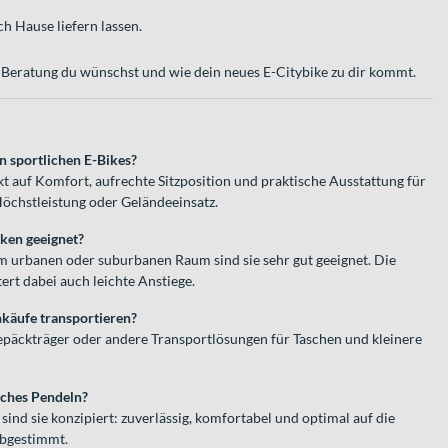
h Hause liefern lassen.
el Beratung du wünschst und wie dein neues E-Citybike zu dir kommt.
n sportlichen E-Bikes?
t auf Komfort, aufrechte Sitzposition und praktische Ausstattung für
 Höchstleistung oder Geländeeinsatz.
cken geeignet?
im urbanen oder suburbanen Raum sind sie sehr gut geeignet. Die
ert dabei auch leichte Anstiege.
nkäufe transportieren?
Gepäckträger oder andere Transportlösungen für Taschen und kleinere
liches Pendeln?
sind sie konzipiert: zuverlässig, komfortabel und optimal auf die
abgestimmt.