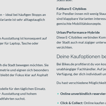
Faltbare E-Citybikes
Für Pendler:innen mit wenig Sta
n – ideal bei häufigen Stopps an
sind klappbare Varianten interessa
riante ist sehr alltagstauglich
gemischte Mobilitätskonzepte.
Urban/Performance-Hybride
Diese E-Citybikes verbinden Komfo
ie Ausstattung ist konsequent auf
der Stadt auch mal zügiger unterw
er für Laptop, Tasche oder
verzichten.
Deine Kaufoptionen be
Bei Bikes.de profitierst du von 
ch die Stadt bewegen möchten. Sie
unabhängiger Fachhändler. Auf je
metrie und eignen sich besonders
Verfügung, der dich individuell un
bleibt der Fokus klar auf Asphalt
Du hast verschiedene Möglichkei
elle für den täglichen Einsatz.
ter Ausstattung und hohem
Online unverbindlich reservie
adtfahrten suchst.
Click & Collect:
Online kaufen 