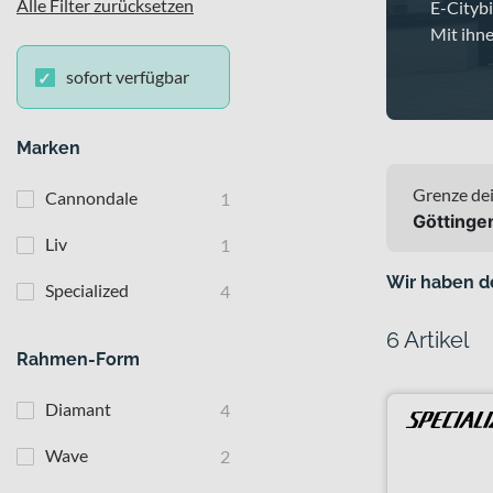
Alle Filter zurücksetzen
E-Cityb
Mit ihn
sofort verfügbar
Marken
Grenze dei
Cannondale
1
Göttinge
Liv
1
Wir haben d
Specialized
4
6 Artikel
Rahmen-Form
Diamant
4
Wave
2