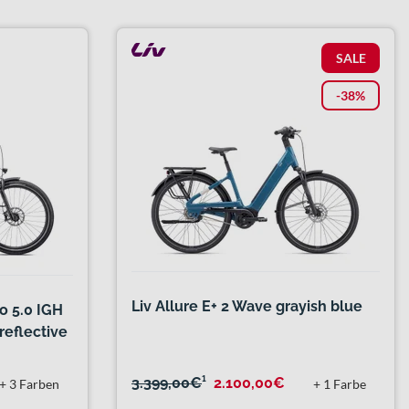
SALE
-38%
Liv Allure E+ 2 Wave grayish blue
 5.0 IGH
reflective
3.399,00€
¹
2.100,00€
+ 3 Farben
+ 1 Farbe