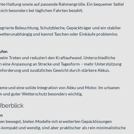
chte Haltung sowie auf passende Rahmengröße. Ein bequemer Sattel
ich besonders bei täglichen Fahrten bezahlt.
grierte Beleuchtung, Schutzbleche, Gepäckträger und ein stabiler
 wetterunabhängig und kannst Taschen oder Einkäufe problemlos
ufen
 beim Treten und reduziert den Kraftaufwand. Unterschiedliche
n eine Anpassung an Strecke und Tagesform – mehr Unterstützung
nforderung und zusätzliches Gewicht durch stärkere Akkus.
steme und eine solide Integration von Akku und Motor. Im urbanen
n und guter Wetterschutz besonders wichtig.
Überblick
on
ten bewegst, bieten Modelle mit erweiterten Gepäcklösungen
ben kompakt und wendig, sind aber praktischer als rein minimalistische