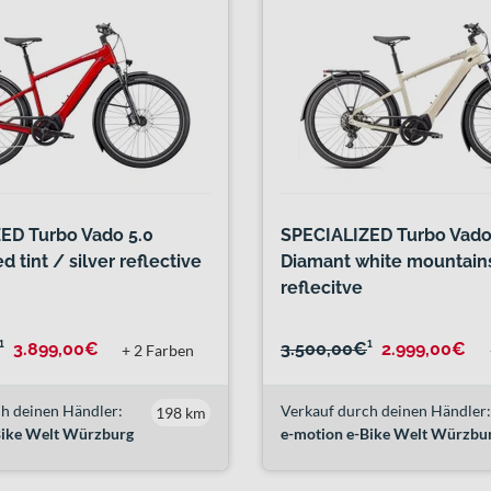
ED Turbo Vado 5.0
SPECIALIZED Turbo Vado
d tint / silver reflective
Diamant white mountains
reflecitve
¹
3.899,00€
3.500,00€
¹
2.999,00€
+ 2 Farben
h deinen Händler:
Verkauf durch deinen Händler:
198 km
Bike Welt Würzburg
e-motion e-Bike Welt Würzbu