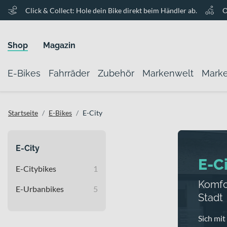
Click & Collect: Hole dein Bike direkt beim Händler ab.
O
Shop
Magazin
E-Bikes
Fahrräder
Zubehör
Markenwelt
Mark
Startseite
E-Bikes
E-City
E-City
E-C
E-Citybikes
1
Komfor
E-Urbanbikes
5
Stadt
Sich mit