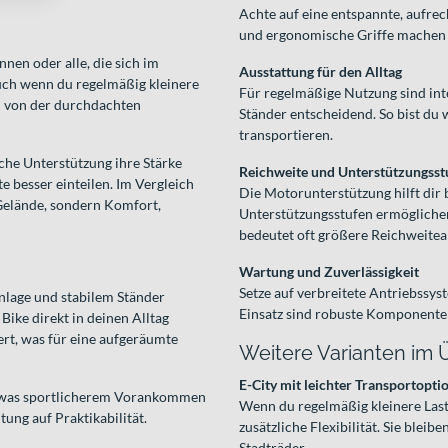
Achte auf eine entspannte, aufre
und ergonomische Griffe machen s
nnen oder alle, die sich im
Ausstattung für den Alltag
uch wenn du regelmäßig kleinere
Für regelmäßige Nutzung sind inte
du von der durchdachten
Ständer entscheidend. So bist du
transportieren.
sche Unterstützung ihre Stärke
Reichweite und Unterstützungsst
e besser einteilen. Im Vergleich
Die Motorunterstützung hilft dir
 Gelände, sondern Komfort,
Unterstützungsstufen ermögliche
bedeutet oft größere Reichweitea
Wartung und Zuverlässigkeit
Setze auf verbreitete Antriebssy
anlage und stabilem Ständer
Einsatz sind robuste Komponente
Bike direkt in deinen Alltag
ert, was für eine aufgeräumte
Weitere Varianten im 
E-City mit leichter Transportopti
 etwas sportlicherem Vorankommen
Wenn du regelmäßig kleinere Las
ung auf Praktikabilität.
zusätzliche Flexibilität. Sie blei
Stadträder.