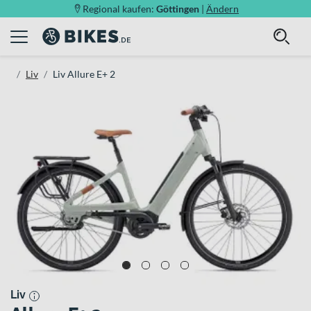
Regional kaufen:
Göttingen
|
Ändern
Liv
Liv Allure E+ 2
Liv