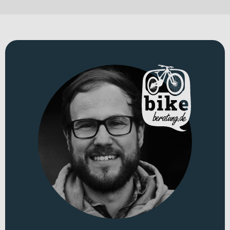
sorgt dafür, dass du entspannter und gleichmäßiger unterwegs bist
– ob auf dem Weg zur Arbeit oder bei einer spontanen
Feierabendrunde.
Für welche Einsätze eignet sich dieses Bike?
Dieses E-Bike richtet sich an komfortorientierte Stadtfahrerinnen
und Stadtfahrer sowie Pendlerinnen und Pendler, die täglich mobil
sein möchten. Dank des zulässigen Gesamtgewichts von 156 kg
eignet sich das Rad auch für Fahrten mit Gepäck oder Einkäufen.
Die 28 Zoll Laufräder sorgen für ein laufruhiges Fahrverhalten auf
Asphalt und befestigten Wegen. Der Rahmen aus Aluminium ist
robust und gleichzeitig alltagstauglich ausgelegt. In der Wave-
Rahmenform genießt du einen bequemen Auf- und Abstieg – ideal
für häufiges Anhalten im Stadtverkehr. Optisch setzt du mit den
Farbvarianten „grayish blue“ oder „desert sage“ einen stilvollen
Akzent.
Technisches Konzept und Systemintegration
Im Zentrum steht ein durchdachtes Gesamtkonzept: Der
Aluminiumrahmen integriert Antrieb und Akku harmonisch ins
Design. Für zusätzlichen Fahrkomfort sorgt die SR Suntour NEX