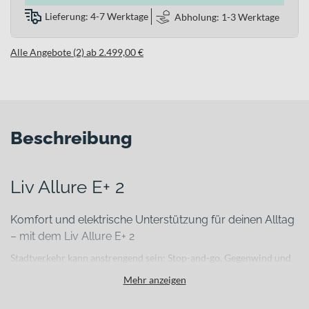
Lieferung: 4-7 Werktage
Abholung: 1-3 Werktage
Alle Angebote (2) ab 2.499,00 €
Beschreibung
Liv Allure E+ 2
Komfort und elektrische Unterstützung für deinen Alltag
– mit dem Liv Allure E+ 2
Stadtverkehr kann anstrengend sein: Stop-and-go, Gegenwind und
längere Pendelstrecken fordern Kraft und Zeit. Das Liv Allure E+ 2
Mehr anzeigen
unterstützt dich genau dort, wo du es brauchst. Als komfortables E-
Citybike begleitet es dich zuverlässig durch den urbanen Alltag und