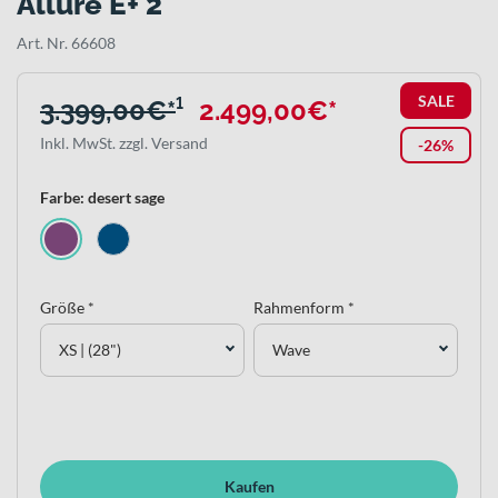
Allure E+ 2
Art. Nr. 66608
SALE
3.399,00€*
¹
2.499,00€*
Inkl. MwSt. zzgl. Versand
-26%
Farbe: desert sage
Größe *
Rahmenform *
XS | (28")
Wave
Kaufen