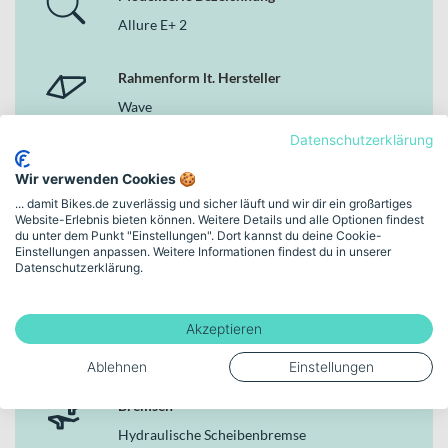
ist. Über das GIANT RideDash Evo Display behältst du alle
Allure E+ 2
wichtigen Informationen im Blick und steuerst die
Unterstützungsmodi intuitiv. So entsteht ein stimmiges
Antriebssystem, das auf den täglichen Einsatz in der Stadt
Rahmenform lt. Hersteller
abgestimmt ist.
Wave
Deine Vorteile
Datenschutzerklärung
Markenfarbe
GIANT SyncDrive Core Motor mit 50 Nm für spürbare
Wir verwenden Cookies 🍪
Unterstützung im Stadtverkehr
desert sage
... damit Bikes.de zuverlässig und sicher läuft und wir dir ein großartiges
EnergyPak Smart Compact Akku mit 500 Wh für den
Website-Erlebnis bieten können. Weitere Details und alle Optionen findest
täglichen Einsatz
du unter dem Punkt "Einstellungen". Dort kannst du deine Cookie-
Rahmenhöhe
7-Gang-Nabenschaltung mit E-Bike-optimierter KMX Z1e
Einstellungen anpassen. Weitere Informationen findest du in unserer
Datenschutzerklärung.
XS | (28")
HZ Kette
SR Suntour NEX E25 Federgabel mit 50 mm Federweg für
mehr Komfort
Schaltungstyp
Akzeptieren
Hydraulische Scheibenbremsen Tektro M276 vorne und
Nabenschaltung
hinten
Ablehnen
Einstellungen
28 Zoll Laufräder mit Maxxis Metro Pass Reflex Reifen (49-
622)
Bremsen
Straßenzulassung mit GIANT Recon HL50 Frontlicht und
Hydraulische Scheibenbremse
AXA BlueLine Steady E6 Rücklicht