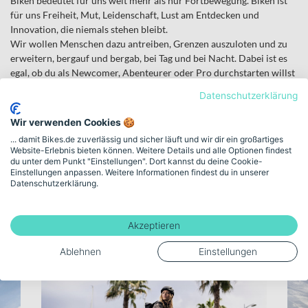
Biken bedeutet für uns weit mehr als nur Fortbewegung. Biken ist
für uns Freiheit, Mut, Leidenschaft, Lust am Entdecken und
Innovation, die niemals stehen bleibt.
Wir wollen Menschen dazu antreiben, Grenzen auszuloten und zu
erweitern, bergauf und bergab, bei Tag und bei Nacht. Dabei ist es
egal, ob du als Newcomer, Abenteurer oder Pro durchstarten willst
- wir bieten smarte Konzepte für jeden Anspruch!
Datenschutzerklärung
Was uns antreibt ist die tägliche Herausforderung, nicht nur
Wir verwenden Cookies 🍪
mithalten zu können, sondern immer einen Schritt voraus zu sein.
... damit Bikes.de zuverlässig und sicher läuft und wir dir ein großartiges
Mit dieser Version entwickeln wir seit fast 30 Jahren Bikes für
Website-Erlebnis bieten können. Weitere Details und alle Optionen findest
unterschiedliche Zielgruppen und Bedürfnisse.
du unter dem Punkt "Einstellungen". Dort kannst du deine Cookie-
Hinter unseren Produkten steckt deutsche Ingenieurspower
Einstellungen anpassen. Weitere Informationen findest du in unserer
Datenschutzerklärung.
gepaart mit unermüdlichem Erfindergeist. Von unserem Intube
Battery Concept bis hin zu unserem ersten, eigenen eBike
Komplettsystem steht Haibike für Innovation und Leistung: WE
Akzeptieren
ARE ePERFORMANCE.
Ablehnen
Einstellungen