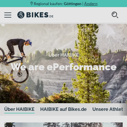
Regional kaufen:
Göttingen
|
Ändern
Über HAIBIKE
We are ePerformance
Über HAIBIKE
HAIBIKE auf Bikes.de
Unsere Athlete