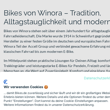
Bikes von Winora – Tradition,
Alltagstauglichkeit und modern
Bikes von Winora stehen seit über einem Jahrhundert für alltagstaugl
Fahrradleidenschaft. Die Marke wurde 1914 in Schweinfurt gegründet
Hersteller zu einer festen Größe im deutschen und europäischen Fahr
Winora Teil der Accell Group und verbindet gewachsene Erfahrung m
klassischen Fahrrad bis zum modernen E‑Bike.
Im Mittelpunkt stehen praktische Lösungen für Deinen Alltag: komforta
Trekkingräder und leistungsstarke E‑Bikes für Pendeln, Freizeit und l
Menschen an, die Wert auf Zuverlässigkeit, Komfort und eine klare, f
Datenschutzerk
Modellvielfalt für Stadt, Land und Pendelstrec
Wir verwenden Cookies 🍪
Ein Herzstück im Sortiment ist die
Sinus Familie
. Diese E‑Bikes sind al
... damit Bikes.de zuverlässig und sicher läuft und wir dir ein großartiges Webs
tägliche Wege konzipiert – ideal für den Weg zur Arbeit, zum Einkauf
Erlebnis bieten können. Weitere Details und alle Optionen findest du unter de
am Wochenende. Die aufrechte Sitzposition und die urbane Ausricht
Punkt "Einstellungen". Dort kannst du deine Cookie-Einstellungen anpassen.
typischen Allroundern im Stadtverkehr.
Weitere Informationen findest du in unserer Datenschutzerklärung.