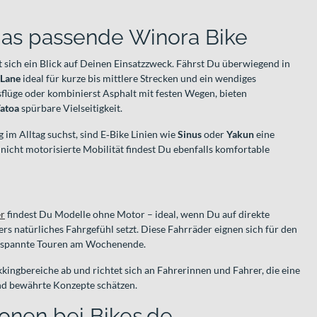
das passende Winora Bike
 sich ein Blick auf Deinen Einsatzzweck. Fährst Du überwiegend in
Lane
ideal für kurze bis mittlere Strecken und ein wendiges
sflüge oder kombinierst Asphalt mit festen Wegen, bieten
atoa
spürbare Vielseitigkeit.
m Alltag suchst, sind E‑Bike Linien wie
Sinus
oder
Yakun
eine
 nicht motorisierte Mobilität findest Du ebenfalls komfortable
r
findest Du Modelle ohne Motor – ideal, wenn Du auf direkte
s natürliches Fahrgefühl setzt. Diese Fahrräder eignen sich für den
ntspannte Touren am Wochenende.
kingbereiche ab und richtet sich an Fahrerinnen und Fahrer, die eine
und bewährte Konzepte schätzen.
onen bei Bikes.de