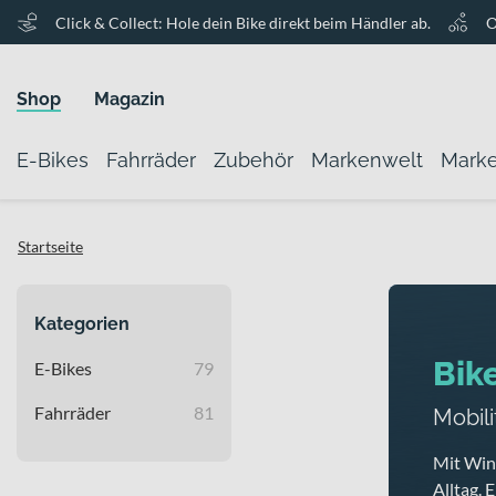
Click & Collect: Hole dein Bike direkt beim Händler ab.
O
Shop
Magazin
E-Bikes
Fahrräder
Zubehör
Markenwelt
Mark
Startseite
Kategorien
Bik
E-Bikes
79
Fahrräder
81
Mobili
Mit Wino
Alltag. 