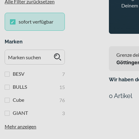
Alle Filter zurücksetzen
Deinem 
sofort verfügbar
Marken
Grenze dei
Göttinge
BESV
7
Wir haben d
BULLS
15
0 Artikel
Cube
76
GIANT
3
Mehr anzeigen