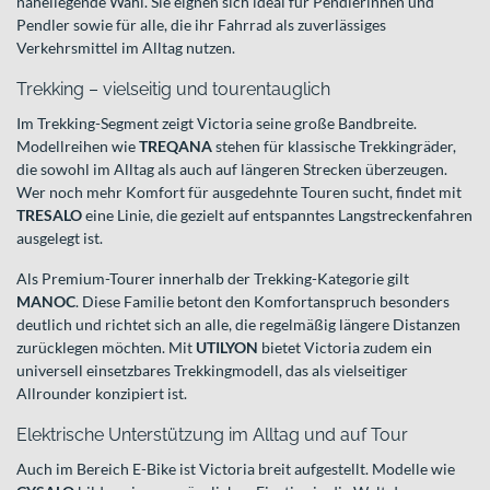
naheliegende Wahl. Sie eignen sich ideal für Pendlerinnen und
Pendler sowie für alle, die ihr Fahrrad als zuverlässiges
Verkehrsmittel im Alltag nutzen.
Trekking – vielseitig und tourentauglich
Im Trekking-Segment zeigt Victoria seine große Bandbreite.
Modellreihen wie
TREQANA
stehen für klassische Trekkingräder,
die sowohl im Alltag als auch auf längeren Strecken überzeugen.
Wer noch mehr Komfort für ausgedehnte Touren sucht, findet mit
TRESALO
eine Linie, die gezielt auf entspanntes Langstreckenfahren
ausgelegt ist.
Als Premium-Tourer innerhalb der Trekking-Kategorie gilt
MANOC
. Diese Familie betont den Komfortanspruch besonders
deutlich und richtet sich an alle, die regelmäßig längere Distanzen
zurücklegen möchten. Mit
UTILYON
bietet Victoria zudem ein
universell einsetzbares Trekkingmodell, das als vielseitiger
Allrounder konzipiert ist.
Elektrische Unterstützung im Alltag und auf Tour
Auch im Bereich E-Bike ist Victoria breit aufgestellt. Modelle wie