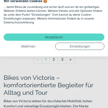
3.399,00€
Wir verwenden Cookies 🍪
... damit Bikes.de zuverlässig und sicher läuft und wir dir ein großartiges
Website-Erlebnis bieten können. Weitere Details und alle Optionen findest
du unter dem Punkt "Einstellungen". Dort kannst du deine Cookie-
262 km
Einstellungen anpassen. Weitere Informationen findest du in unserer
Datenschutzerklärung.
Verkauf durch Händler:
Zweiradhaus Mayer
Akzeptieren
4 weitere Händler
Ablehnen
Einstellungen
Previous
Next
«
1
2
3
»
Bikes von Victoria –
komfortorientierte Begleiter für
Alltag und Tour
Bikes von Victoria stehen für durchdachte Mobilität, hohen
Komfort und vielseitige Einsatzmöglichkeiten. Die Marke