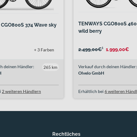
TENWAYS CGO800S 460
CGO800S 374 Wave sky
wild berry
2.499,00€
¹
1.999,00€
+ 3 Farben
h deinen Händler:
Verkauf durch deinen Händler:
265 km
H
Olvelo GmbH
i
2 weiteren Händlern
Erhältlich bei
6 weiteren Händ
Rechtliches