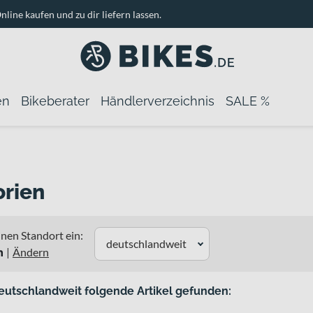
nline kaufen und zu dir liefern lassen.
en
Bikeberater
Händlerverzeichnis
SALE %
rien
nen Standort ein:
deutschlandweit
n
|
Ändern
eutschlandweit folgende Artikel gefunden: