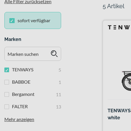
Alle Filter zurücksetzen
5 Artikel
sofort verfügbar
Marken
TENWAYS
5
BABBOE
1
Bergamont
11
FALTER
13
TENWAYS 
white
Mehr anzeigen