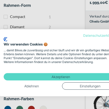
1.999,00€
Rahmen-Form
Compact
Verkauf durc
1
Olvelo Gmb
Diamant
2
Datenschutzerk
Erhältlich be
Wave
2
Wir verwenden Cookies 🍪
... damit Bikes.de zuverlässig und sicher läuft und wir dir ein großartiges Webs
Laufradgröße
Erlebnis bieten können. Weitere Details und alle Optionen findest du unter de
Punkt "Einstellungen". Dort kannst du deine Cookie-Einstellungen anpassen.
Weitere Informationen findest du in unserer Datenschutzerklärung.
20 Zoll
1
28 Zoll
3
Akzeptieren
29 Zoll
1
Ablehnen
Einstellungen
Rahmen-Farben