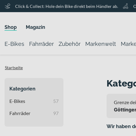
Click & Collect: Hole dein Bike direkt beim Händler ab.
O
Shop
Magazin
E-Bikes
Fahrräder
Zubehör
Markenwelt
Mark
Startseite
Katego
Kategorien
E-Bikes
57
Grenze dei
Göttinge
Fahrräder
97
Wir haben d