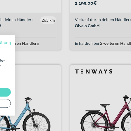
2.199,00€
h deinen Händler:
Verkauf durch deinen Händler:
265 km
H
Olvelo GmbH
lärung
i
8 weiteren Händlern
Erhältlich bei
2 weiteren Händ
ite-
m