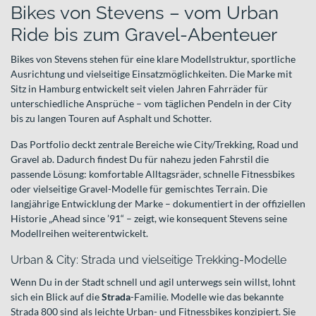
Bikes von Stevens – vom Urban
Ride bis zum Gravel-Abenteuer
Bikes von Stevens stehen für eine klare Modellstruktur, sportliche
Ausrichtung und vielseitige Einsatzmöglichkeiten. Die Marke mit
Sitz in Hamburg entwickelt seit vielen Jahren Fahrräder für
unterschiedliche Ansprüche – vom täglichen Pendeln in der City
bis zu langen Touren auf Asphalt und Schotter.
Das Portfolio deckt zentrale Bereiche wie City/Trekking, Road und
Gravel ab. Dadurch findest Du für nahezu jeden Fahrstil die
passende Lösung: komfortable Alltagsräder, schnelle Fitnessbikes
oder vielseitige Gravel-Modelle für gemischtes Terrain. Die
langjährige Entwicklung der Marke – dokumentiert in der offiziellen
Historie „Ahead since ’91“ – zeigt, wie konsequent Stevens seine
Modellreihen weiterentwickelt.
Urban & City: Strada und vielseitige Trekking-Modelle
Wenn Du in der Stadt schnell und agil unterwegs sein willst, lohnt
sich ein Blick auf die
Strada
-Familie. Modelle wie das bekannte
Strada 800 sind als leichte Urban- und Fitnessbikes konzipiert. Sie