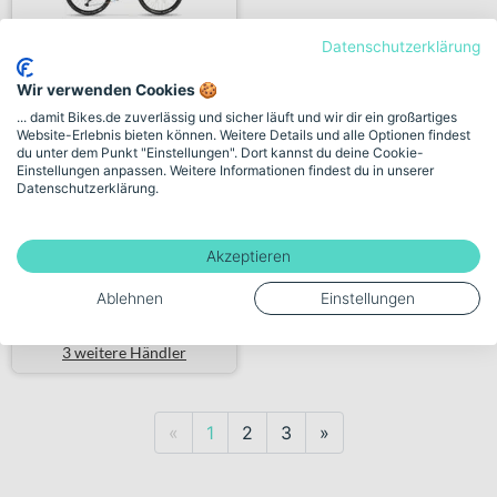
Datenschutzerklärung
Stevens Devil´s Trail Gent ...
Wir verwenden Cookies 🍪
... damit Bikes.de zuverlässig und sicher läuft und wir dir ein großartiges
+ 1 Farbe
Website-Erlebnis bieten können. Weitere Details und alle Optionen findest
du unter dem Punkt "Einstellungen". Dort kannst du deine Cookie-
1.399,00€
Einstellungen anpassen. Weitere Informationen findest du in unserer
Datenschutzerklärung.
379 km
Akzeptieren
Verkauf durch Händler:
Fahrrad am Bächle GmbH
Ablehnen
Einstellungen
3 weitere Händler
Previous
Next
«
1
2
3
»