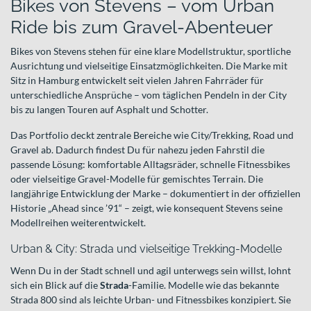
Bikes von Stevens – vom Urban
Ride bis zum Gravel-Abenteuer
Bikes von Stevens stehen für eine klare Modellstruktur, sportliche
Ausrichtung und vielseitige Einsatzmöglichkeiten. Die Marke mit
Sitz in Hamburg entwickelt seit vielen Jahren Fahrräder für
unterschiedliche Ansprüche – vom täglichen Pendeln in der City
bis zu langen Touren auf Asphalt und Schotter.
Das Portfolio deckt zentrale Bereiche wie City/Trekking, Road und
Gravel ab. Dadurch findest Du für nahezu jeden Fahrstil die
passende Lösung: komfortable Alltagsräder, schnelle Fitnessbikes
oder vielseitige Gravel-Modelle für gemischtes Terrain. Die
langjährige Entwicklung der Marke – dokumentiert in der offiziellen
Historie „Ahead since ’91“ – zeigt, wie konsequent Stevens seine
Modellreihen weiterentwickelt.
Urban & City: Strada und vielseitige Trekking-Modelle
Wenn Du in der Stadt schnell und agil unterwegs sein willst, lohnt
sich ein Blick auf die
Strada
-Familie. Modelle wie das bekannte
Strada 800 sind als leichte Urban- und Fitnessbikes konzipiert. Sie