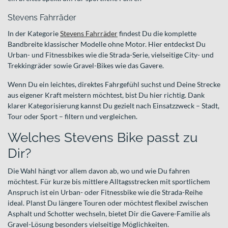
Stevens Fahrräder
In der Kategorie
Stevens Fahrräder
findest Du die komplette
Bandbreite klassischer Modelle ohne Motor. Hier entdeckst Du
Urban- und Fitnessbikes wie die Strada-Serie, vielseitige City- und
Trekkingräder sowie Gravel-Bikes wie das Gavere.
Wenn Du ein leichtes, direktes Fahrgefühl suchst und Deine Strecke
aus eigener Kraft meistern möchtest, bist Du hier richtig. Dank
klarer Kategorisierung kannst Du gezielt nach Einsatzzweck – Stadt,
Tour oder Sport – filtern und vergleichen.
Welches Stevens Bike passt zu
Dir?
Die Wahl hängt vor allem davon ab, wo und wie Du fahren
möchtest. Für kurze bis mittlere Alltagsstrecken mit sportlichem
Anspruch ist ein Urban- oder Fitnessbike wie die Strada-Reihe
ideal. Planst Du längere Touren oder möchtest flexibel zwischen
Asphalt und Schotter wechseln, bietet Dir die Gavere-Familie als
Gravel-Lösung besonders vielseitige Möglichkeiten.