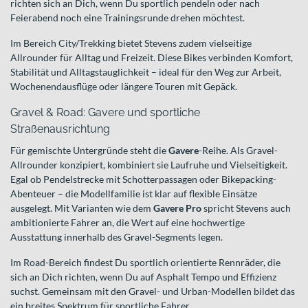
richten sich an Dich, wenn Du sportlich pendeln oder nach
Feierabend noch eine Trainingsrunde drehen möchtest.
Im Bereich City/Trekking bietet Stevens zudem vielseitige
Allrounder für Alltag und Freizeit. Diese Bikes verbinden Komfort,
Stabilität und Alltagstauglichkeit – ideal für den Weg zur Arbeit,
Wochenendausflüge oder längere Touren mit Gepäck.
Gravel & Road: Gavere und sportliche
Straßenausrichtung
Für gemischte Untergründe steht die
Gavere
-Reihe. Als Gravel-
Allrounder konzipiert, kombiniert sie Laufruhe und Vielseitigkeit.
Egal ob Pendelstrecke mit Schotterpassagen oder Bikepacking-
Abenteuer – die Modellfamilie ist klar auf flexible Einsätze
ausgelegt. Mit Varianten wie dem
Gavere Pro
spricht Stevens auch
ambitionierte Fahrer an, die Wert auf eine hochwertige
Ausstattung innerhalb des Gravel-Segments legen.
Im Road-Bereich findest Du sportlich orientierte Rennräder, die
sich an Dich richten, wenn Du auf Asphalt Tempo und Effizienz
suchst. Gemeinsam mit den Gravel- und Urban-Modellen bildet das
ein breites Spektrum für sportliche Fahrer.