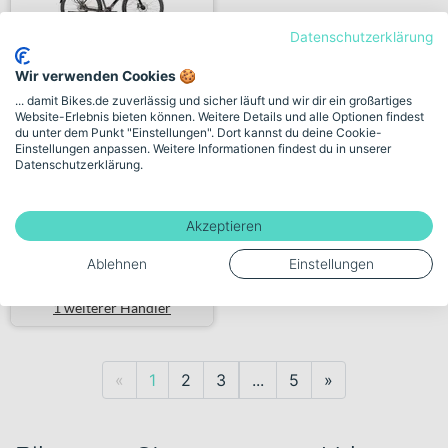
Datenschutzerklärung
Wir verwenden Cookies 🍪
Stevens P18 Diamant coffee
... damit Bikes.de zuverlässig und sicher läuft und wir dir ein großartiges
Website-Erlebnis bieten können. Weitere Details und alle Optionen findest
du unter dem Punkt "Einstellungen". Dort kannst du deine Cookie-
3.999,00€
Einstellungen anpassen. Weitere Informationen findest du in unserer
Datenschutzerklärung.
272 km
Akzeptieren
Verkauf durch Händler:
Rad&Tour Cuxhaven GmbH
Ablehnen
Einstellungen
1 weiterer Händler
Previous
Next
«
1
2
3
...
5
»