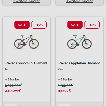
2 weitere Händler
4 weitere Händler
SALE
-19%
SALE
-16%
Stevens Sonora ES Diamant
Stevens Applebee Diamant
s...
bl...
+ 1 Farbe
+ 1 Farbe
3.099,00€
¹
1.199,00€
¹
2.499,00€
999,00€