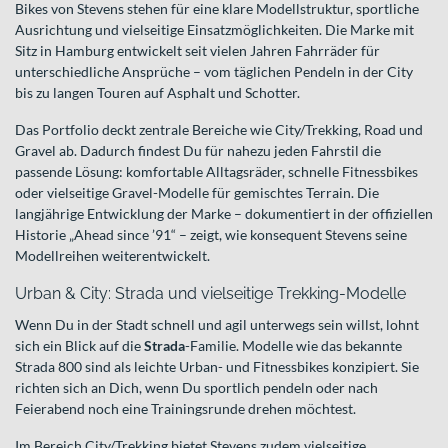
Bikes von Stevens stehen für eine klare Modellstruktur, sportliche
Ausrichtung und vielseitige Einsatzmöglichkeiten. Die Marke mit
Sitz in Hamburg entwickelt seit vielen Jahren Fahrräder für
unterschiedliche Ansprüche – vom täglichen Pendeln in der City
bis zu langen Touren auf Asphalt und Schotter.
Das Portfolio deckt zentrale Bereiche wie City/Trekking, Road und
Gravel ab. Dadurch findest Du für nahezu jeden Fahrstil die
passende Lösung: komfortable Alltagsräder, schnelle Fitnessbikes
oder vielseitige Gravel-Modelle für gemischtes Terrain. Die
langjährige Entwicklung der Marke – dokumentiert in der offiziellen
Historie „Ahead since ’91“ – zeigt, wie konsequent Stevens seine
Modellreihen weiterentwickelt.
Urban & City: Strada und vielseitige Trekking-Modelle
Wenn Du in der Stadt schnell und agil unterwegs sein willst, lohnt
sich ein Blick auf die
Strada
-Familie. Modelle wie das bekannte
Strada 800 sind als leichte Urban- und Fitnessbikes konzipiert. Sie
richten sich an Dich, wenn Du sportlich pendeln oder nach
Feierabend noch eine Trainingsrunde drehen möchtest.
Im Bereich City/Trekking bietet Stevens zudem vielseitige