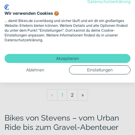
Stevens Strada 1000 Tour
Datenschutzerklärung
Di...
Wir verwenden Cookies 🍪
... damit Bikes.de zuverlässig und sicher läuft und wir dir ein großartiges
2.299,00€
Website-Erlebnis bieten können. Weitere Details und alle Optionen findest
du unter dem Punkt "Einstellungen". Dort kannst du deine Cookie-
Einstellungen anpassen. Weitere Informationen findest du in unserer
Datenschutzerklärung.
260 km
Verkauf durch Händler:
Bella Bici GmbH
Akzeptieren
Ablehnen
Einstellungen
2 weitere Händler
Previous
Next
«
1
2
»
Bikes von Stevens – vom Urban
Ride bis zum Gravel-Abenteuer