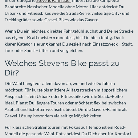
In der Kategorie
Stevens Fahrräder
findest Du die komplette
Bandbreite klassischer Modelle ohne Motor. Hier entdeckst Du
Urban- und Fitnessbikes wie die Strada-Serie, vielseitige City- und
Trekkingräder sowie Gravel-Bikes wie das Gavere.
Wenn Du ein leichtes, direktes Fahrgefühl suchst und Deine Strecke
aus eigener Kraft meistern möchtest, bist Du hier richtig. Dank
klarer Kategorisierung kannst Du gezielt nach Einsatzzweck – Stadt,
Tour oder Sport – filtern und vergleichen.
Welches Stevens Bike passt zu
Dir?
Die Wahl hängt vor allem davon ab, wo und wie Du fahren
möchtest. Für kurze bis mittlere Alltagsstrecken mit sportlichem
Anspruch ist ein Urban- oder Fitnessbike wie die Strada-Reihe
ideal. Planst Du längere Touren oder möchtest flexibel zwischen
Asphalt und Schotter wechseln, bietet Dir die Gavere-Familie als
Gravel-Lösung besonders vielseitige Möglichkeiten.
Für klassische Straßentouren mit Fokus auf Tempo ist ein Road-
Modell die passende Wahl. Entscheidest Du Dich eher für Komfort