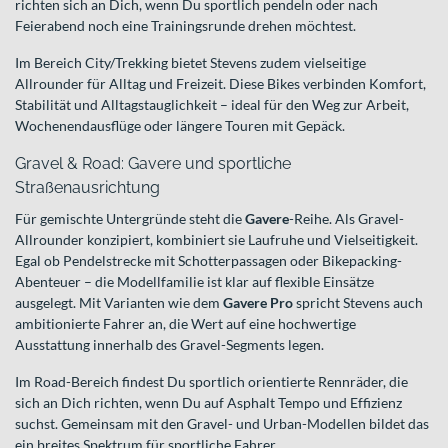
richten sich an Dich, wenn Du sportlich pendeln oder nach
Feierabend noch eine Trainingsrunde drehen möchtest.
Im Bereich City/Trekking bietet Stevens zudem vielseitige
Allrounder für Alltag und Freizeit. Diese Bikes verbinden Komfort,
Stabilität und Alltagstauglichkeit – ideal für den Weg zur Arbeit,
Wochenendausflüge oder längere Touren mit Gepäck.
Gravel & Road: Gavere und sportliche
Straßenausrichtung
Für gemischte Untergründe steht die
Gavere
-Reihe. Als Gravel-
Allrounder konzipiert, kombiniert sie Laufruhe und Vielseitigkeit.
Egal ob Pendelstrecke mit Schotterpassagen oder Bikepacking-
Abenteuer – die Modellfamilie ist klar auf flexible Einsätze
ausgelegt. Mit Varianten wie dem
Gavere Pro
spricht Stevens auch
ambitionierte Fahrer an, die Wert auf eine hochwertige
Ausstattung innerhalb des Gravel-Segments legen.
Im Road-Bereich findest Du sportlich orientierte Rennräder, die
sich an Dich richten, wenn Du auf Asphalt Tempo und Effizienz
suchst. Gemeinsam mit den Gravel- und Urban-Modellen bildet das
ein breites Spektrum für sportliche Fahrer.