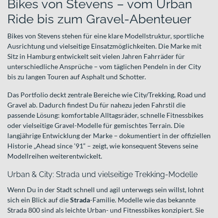
Bikes von Stevens – vom Urban
Ride bis zum Gravel-Abenteuer
Bikes von Stevens stehen für eine klare Modellstruktur, sportliche
Ausrichtung und vielseitige Einsatzmöglichkeiten. Die Marke mit
Sitz in Hamburg entwickelt seit vielen Jahren Fahrräder für
unterschiedliche Ansprüche – vom täglichen Pendeln in der City
bis zu langen Touren auf Asphalt und Schotter.
Das Portfolio deckt zentrale Bereiche wie City/Trekking, Road und
Gravel ab. Dadurch findest Du für nahezu jeden Fahrstil die
passende Lösung: komfortable Alltagsräder, schnelle Fitnessbikes
oder vielseitige Gravel-Modelle für gemischtes Terrain. Die
langjährige Entwicklung der Marke – dokumentiert in der offiziellen
Historie „Ahead since ’91“ – zeigt, wie konsequent Stevens seine
Modellreihen weiterentwickelt.
Urban & City: Strada und vielseitige Trekking-Modelle
Wenn Du in der Stadt schnell und agil unterwegs sein willst, lohnt
sich ein Blick auf die
Strada
-Familie. Modelle wie das bekannte
Strada 800 sind als leichte Urban- und Fitnessbikes konzipiert. Sie