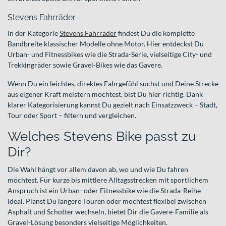
Stevens Fahrräder
In der Kategorie
Stevens Fahrräder
findest Du die komplette
Bandbreite klassischer Modelle ohne Motor. Hier entdeckst Du
Urban- und Fitnessbikes wie die Strada-Serie, vielseitige City- und
Trekkingräder sowie Gravel-Bikes wie das Gavere.
Wenn Du ein leichtes, direktes Fahrgefühl suchst und Deine Strecke
aus eigener Kraft meistern möchtest, bist Du hier richtig. Dank
klarer Kategorisierung kannst Du gezielt nach Einsatzzweck – Stadt,
Tour oder Sport – filtern und vergleichen.
Welches Stevens Bike passt zu
Dir?
Die Wahl hängt vor allem davon ab, wo und wie Du fahren
möchtest. Für kurze bis mittlere Alltagsstrecken mit sportlichem
Anspruch ist ein Urban- oder Fitnessbike wie die Strada-Reihe
ideal. Planst Du längere Touren oder möchtest flexibel zwischen
Asphalt und Schotter wechseln, bietet Dir die Gavere-Familie als
Gravel-Lösung besonders vielseitige Möglichkeiten.