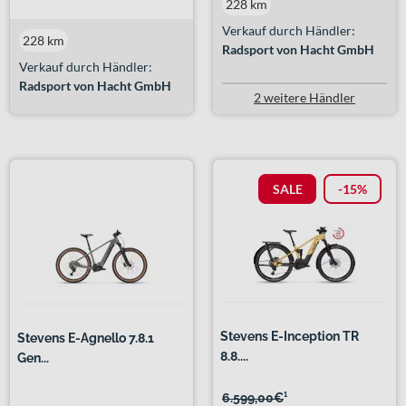
228 km
Verkauf durch Händler:
228 km
Radsport von Hacht GmbH
Verkauf durch Händler:
Radsport von Hacht GmbH
2 weitere Händler
SALE
-15%
Stevens E-Inception TR
Stevens E-Agnello 7.8.1
8.8....
Gen...
6.599,00€
¹