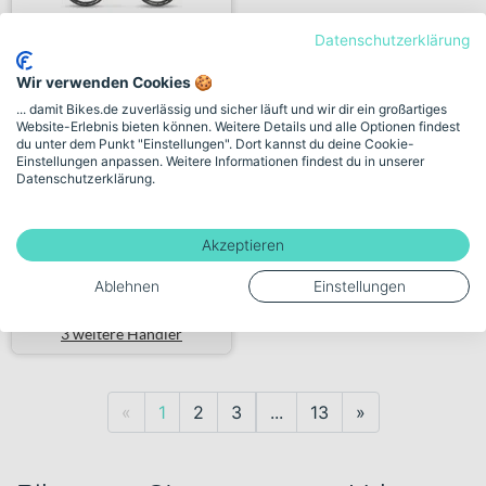
Datenschutzerklärung
Stevens Sentiero Gent
Wir verwenden Cookies 🍪
earth...
... damit Bikes.de zuverlässig und sicher läuft und wir dir ein großartiges
Website-Erlebnis bieten können. Weitere Details und alle Optionen findest
du unter dem Punkt "Einstellungen". Dort kannst du deine Cookie-
1.799,00€
Einstellungen anpassen. Weitere Informationen findest du in unserer
Datenschutzerklärung.
228 km
Akzeptieren
Verkauf durch Händler:
Radsport von Hacht GmbH
Ablehnen
Einstellungen
3 weitere Händler
Previous
Next
«
1
2
3
...
13
»