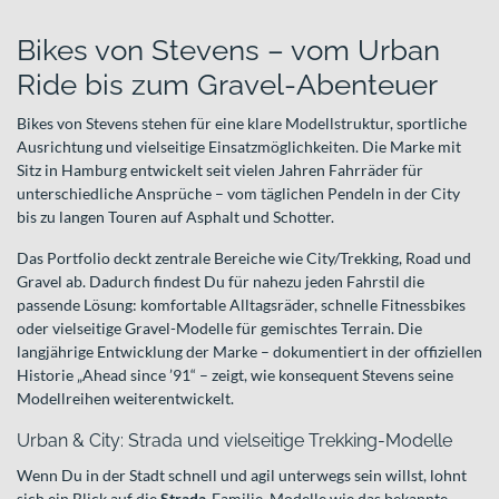
Bikes von Stevens – vom Urban
Ride bis zum Gravel-Abenteuer
Bikes von Stevens stehen für eine klare Modellstruktur, sportliche
Ausrichtung und vielseitige Einsatzmöglichkeiten. Die Marke mit
Sitz in Hamburg entwickelt seit vielen Jahren Fahrräder für
unterschiedliche Ansprüche – vom täglichen Pendeln in der City
bis zu langen Touren auf Asphalt und Schotter.
Das Portfolio deckt zentrale Bereiche wie City/Trekking, Road und
Gravel ab. Dadurch findest Du für nahezu jeden Fahrstil die
passende Lösung: komfortable Alltagsräder, schnelle Fitnessbikes
oder vielseitige Gravel-Modelle für gemischtes Terrain. Die
langjährige Entwicklung der Marke – dokumentiert in der offiziellen
Historie „Ahead since ’91“ – zeigt, wie konsequent Stevens seine
Modellreihen weiterentwickelt.
Urban & City: Strada und vielseitige Trekking-Modelle
Wenn Du in der Stadt schnell und agil unterwegs sein willst, lohnt
sich ein Blick auf die
Strada
-Familie. Modelle wie das bekannte