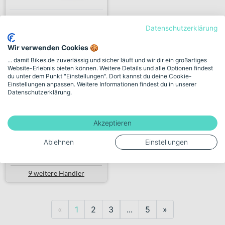
Datenschutzerklärung
Stevens Gavere Com Gent
clo...
Wir verwenden Cookies 🍪
... damit Bikes.de zuverlässig und sicher läuft und wir dir ein großartiges
+ 1 Farbe
Website-Erlebnis bieten können. Weitere Details und alle Optionen findest
1.999,00€
¹
du unter dem Punkt "Einstellungen". Dort kannst du deine Cookie-
Einstellungen anpassen. Weitere Informationen findest du in unserer
1.699,00€
Datenschutzerklärung.
338 km
Akzeptieren
Verkauf durch Händler:
Ablehnen
Einstellungen
Zweirad Fuhr GmbH
9 weitere Händler
Previous
Next
«
1
2
3
...
5
»