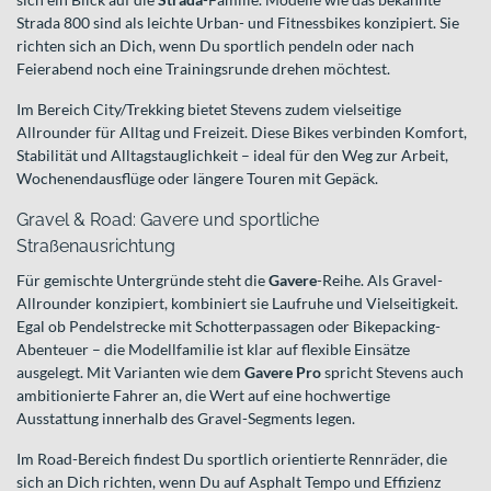
Strada 800 sind als leichte Urban- und Fitnessbikes konzipiert. Sie
richten sich an Dich, wenn Du sportlich pendeln oder nach
Feierabend noch eine Trainingsrunde drehen möchtest.
Im Bereich City/Trekking bietet Stevens zudem vielseitige
Allrounder für Alltag und Freizeit. Diese Bikes verbinden Komfort,
Stabilität und Alltagstauglichkeit – ideal für den Weg zur Arbeit,
Wochenendausflüge oder längere Touren mit Gepäck.
Gravel & Road: Gavere und sportliche
Straßenausrichtung
Für gemischte Untergründe steht die
Gavere
-Reihe. Als Gravel-
Allrounder konzipiert, kombiniert sie Laufruhe und Vielseitigkeit.
Egal ob Pendelstrecke mit Schotterpassagen oder Bikepacking-
Abenteuer – die Modellfamilie ist klar auf flexible Einsätze
ausgelegt. Mit Varianten wie dem
Gavere Pro
spricht Stevens auch
ambitionierte Fahrer an, die Wert auf eine hochwertige
Ausstattung innerhalb des Gravel-Segments legen.
Im Road-Bereich findest Du sportlich orientierte Rennräder, die
sich an Dich richten, wenn Du auf Asphalt Tempo und Effizienz